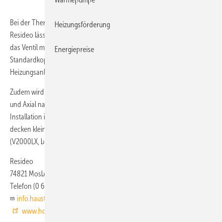
Bei der Thermostatventilserie
Honeywell Home V2000SX
von
Heizungsförderung
Resideo lässt sich die Durchflussrate laut Anbieter so einstellen, dass
das Ventil mit einem Nenndurchfluss bei 10 kP von 20 bis 170 kg/h mit
Energiepreise
Standardkopf 90 % der Durchflussanforderungen für
Heizungsanlagen im Wohnbereich erfüllt.
Zudem wird über die Anschlusstypen Durchgang, Eck, Winkeleck links
und Axial nahezu jede Einbausituation abgedeckt. Auch die
Installation im Heizkörperrücklauf ist möglich. Zusätzliche Varianten
decken kleine (V2000FX, bei 10 kPa: 10 bis 70 l/h) und große
(V2000LX, bei 10 kPa bis 320 l/h mit Hochhub-Kopf) Durchflüsse ab.
Resideo
74821 Mosbach
Telefon (0 62 61) 81 12 06
info.haustechnik@honeywell.com
www.homecomfort.resideo.com