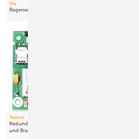
Sita
Regenwächter für
Flachdächer
Telenot
Redundante Meldungsübertragung für Einbruch-
und
Brand­melde­systeme