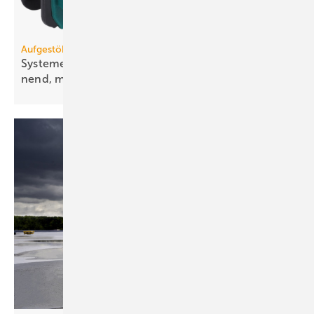
Aufgestöbert
Systeme für die TGA+E: be­schich­tet, weit­span­
nend,
mon­ta­ge­freundlich