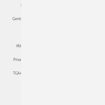
Editor's choice
E-Paper
Fachbeiträge
Gentner Verlag
Impressum
Karriere bei Gentner
Team
Mediaservice
Mitgliedschaften und Engagement
Newsletter
Privacy Manager
RSS-Feed
TGA+E abonnieren
TGA+E-WissensCheck
Veranstaltungen / Webinare
© 2026 TGA+E Fachplaner