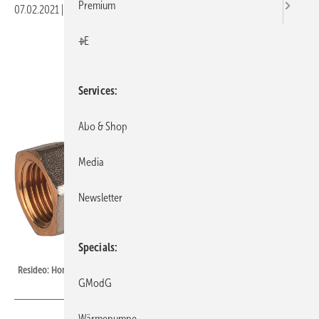
Premium
07.02.2021
|
Veröffentlicht in
Ausgabe 02-2021
|
Druckvorschau
+E
Services
Abo & Shop
Media
Newsletter
Specials
Resideo
Resideo: Honeywell Home V2000SX.
GModG
Wärmepumpe