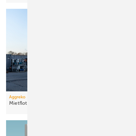
Aggreko
Mietflotte um Dampfkessel
erweitert