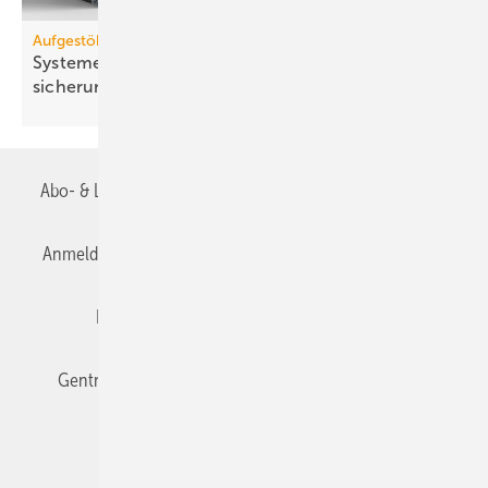
Aufgestöbert
Systeme für die TGA+E: platz­spa­rend, dezen­tral,
siche­rungslos
Abo- & Leserservice
AGB
Alle Inhalte chronologisch
Anmelden
Anmeldung & Registrierung
Datenschutz
Editor's choice
E-Paper
Fachbeiträge
Gentner Verlag
Impressum
Karriere bei Gentner
Team
Mediaservice