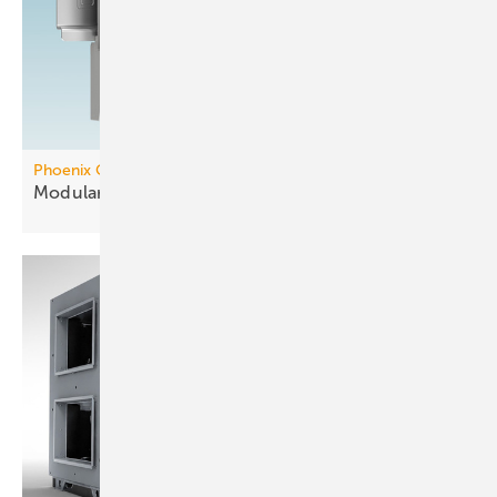
Phoenix Contact
Modularer Controller mit
KNX-Integration