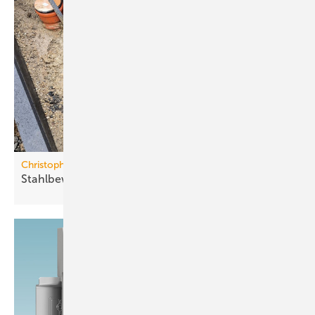
Christoph Betonwaren
Stahlbewehrter
Fundamentblock