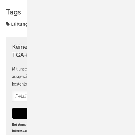
Tags
Lüftungsgerät
Produkte
RLT-Gerät
robatherm
Keine Zeit? Kein Problem mit dem
TGA+E Newsletter!
Mit unserem Newsletter erhalten Sie regelmäßig von uns
ausgewählte Informationen und Neuigkeiten, gebündelt und
kostenlos direkt ins Postfach.
Bei Anmeldung zu diesem Newsletter bin ich damit einverstanden, über
interessante Verlags- und Online-Angebote
der Marken der Alfons W.