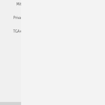
Mitgliedschaften und Engagement
Newsletter
Privacy Manager
RSS-Feed
TGA+E abonnieren
TGA+E-WissensCheck
Veranstaltungen / Webinare
© 2026 TGA+E Fachplaner