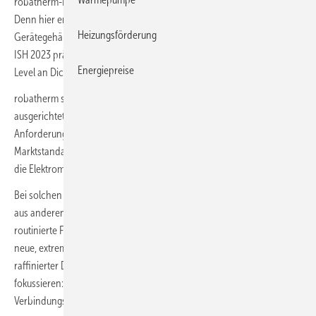
robatherm-RLT-Geräten ist diese Eigenschaft bereits fest verankert.
Denn hier erreichen die zu zertifizierenden Modellboxen der
Heizungsförderung
Gerätegehäuse die höchstmögliche Dichtheitsklasse L1. Eine auf der
ISH 2023 präsentierte Gehäusekonstruktion erzielt diesen maximalen
Energiepreise
Level an Dichtheit sogar im realen Betrieb.
robatherm spricht hiermit gezielt hochspezialisierte, nachhaltig
ausgerichtete Unternehmen an. Denn in einigen Branchen sind die
Anforderungen an die Raumlufttechnik so hoch, dass übliche
Marktstandards nicht ausreichen. Hersteller von Fahrzeugbatterien für
die Elektromobilität sind hier als Beispiel zu nennen.
Bei solchen Neuentwicklungen profitiert robatherm vom Know-how
aus anderen Disziplinen. In diesem Fall war es die mittlerweile
routinierte Fertigung wasserdichter RLT-Gehäuse. Hierauf basiert die
neue, extrem luftdichte Konstruktion. Letztlich ist es eine Kombination
raffinierter Details, die vor allem die Öffnungen des RLT-Geräts
fokussieren: Revisionstüren, Gehäusedurchführungen sowie
Verbindungsstellen einzelner Gehäusesegmente.