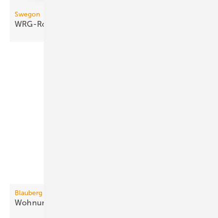
Swegon
WRG-Rotor mit turbulenter
Kanalströmung
Blauberg Ventilatoren
3
Wohnungslüftung bis 410
m
/h