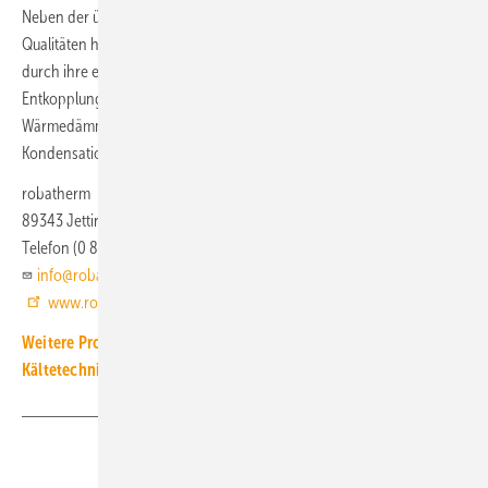
Neben der überdurchschnittlichen Dichtheit stechen weitere
Qualitäten hervor: So überzeugt die stabile Gehäusekonstruktion
durch ihre enorme Festigkeit und hervorragende thermische
Entkopplung. Daraus resultiert nicht nur eine sehr hohe
Wärmedämmung, sondern auch eine deutlich geringere
Kondensationsneigung am Gehäuse.
robatherm
89343 Jettingen-Scheppach
Telefon (0 82 22) 99 90
info@robatherm.de
www.robatherm.com
Weitere Produkt-Meldungen zum Thema Luft-, Klima- und
Kältetechnik
Teilen
Link kopieren