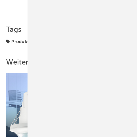
Teilen
Link kopieren
Tags
Produkte
robatherm
Weitere Inhalte