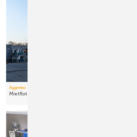
Aggreko
Mietflotte um Dampfkessel
erweitert