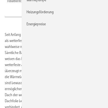
robatherm: TrueCompact.
Heizungsförderung
Energiepreise
Seit Anfang 2017 bietet robatherm die Baureihe TrueCompact auch
als wetterfeste Ausführung an. Das Kompaktlüftungsgerät gibt es
wahlweise mit Rotations- oder Gegenstrom-Wärmeübertrager.
Sämtliche Baugrößen entsprechen bereits der ErP-Stufe 2018 und
weisen das Energieeffizienzlabel A+ nach Eurovent auf. Auch die
wetterfeste Ausführung kann anschlussfertig geliefert werden und
überzeugt mit herausragenden Gehäusekennwerten, beispielsweise
die Wärmebrückenklasse TB1. Dies gilt auch für die Revisionstüren. Sie
sind bewusst in der Höhe geteilt, um eine optimale Dichtheit zu
ermöglichen und das Vermischen der Luftströme zu verhindern. Das
Dach der wetterfesten Ausführung ist mit einer UV-resistenten
Dachfolie bezogen. Ein Dachüberstand inklusive Tropfnase
verhindert, dass Regenwasser in das RLT-Gerät eindringen kann.