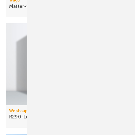
Wago
Matter-fähige
Smart-Home-Funkmodule
Weishaupt
R290-Luft/Wasser-Wärmepumpe bis 60
kW