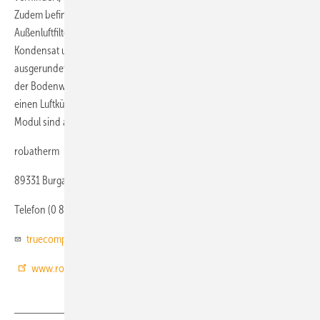
Zudem befinden sich in der Außenluftkammer und unterhalb des
Außenluftfilters Bodenwannen für eine kontrollierte Abführung von
Kondensat und Feuchtigkeit. Das allseitige Gefälle und die
ausgerundete Ablaufkantung sorgen für eine vollständige Entleerung
der Bodenwanne. Optionen wie Change-Over, die Ergänzung um
einen Luftkühler, einen Lufterwärmer oder ein separates Zuluftfilter-
Modul sind auch bei der wetterfesten Ausführung möglich.
robatherm
89331 Burgau
Telefon (0 82 22) 99 90
truecompact@robatherm.com
www.robatherm.com