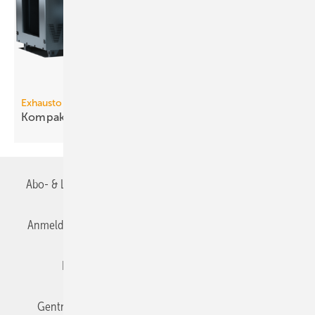
Exhausto
3
Kompakt-Lüftungsgerät bis 9340
m
/h
Abo- & Leserservice
AGB
Alle Inhalte chronologisch
Anmelden
Anmeldung & Registrierung
Datenschutz
Editor's choice
E-Paper
Fachbeiträge
Gentner Verlag
Impressum
Karriere bei Gentner