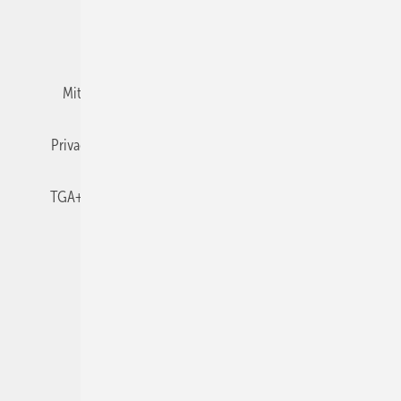
Team
Mediaservice
Mitgliedschaften und Engagement
Newsletter
Privacy Manager
RSS-Feed
TGA+E abonnieren
TGA+E-WissensCheck
Veranstaltungen / Webinare
© 2026 TGA+E Fachplaner