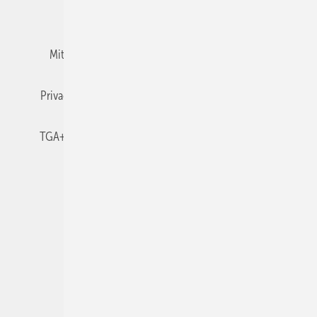
Team
Mediaservice
Mitgliedschaften und Engagement
Newsletter
Privacy Manager
RSS-Feed
TGA+E abonnieren
TGA+E-WissensCheck
Veranstaltungen / Webinare
© 2026 TGA+E Fachplaner