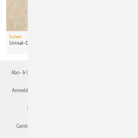
Schell
Urinal-Druckspüler mit
Time-of-Flight-Sensor
Abo- & Leserservice
AGB
Alle Inhalte chronologisch
Anmelden
Anmeldung & Registrierung
Datenschutz
Editor's choice
E-Paper
Fachbeiträge
Gentner Verlag
Impressum
Karriere bei Gentner