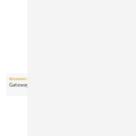
blossom-ic
Gateway mit direkter
Funkanbindung