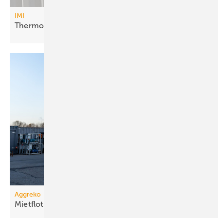
IMI
Thermostatkopf mit
Hybridkonzept
Aggreko
Mietflotte um Dampfkessel
erweitert