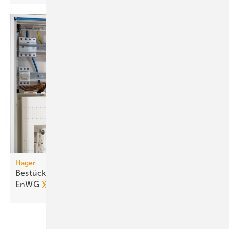
Hager
Bestückung für SteuVE-Zählerplätze nach §14a
EnWG