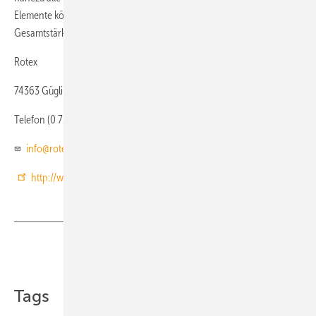
Elemente können auf tragendem Untergrund verlegt und ab einer
Gesamtstärke von 25 mm gefräst werden.
Rotex
74363 Güglingen
Telefon (0 71 35) 10 30
info@rotex.de
http://www.rotex.de
Teilen
Link kopieren
Tags