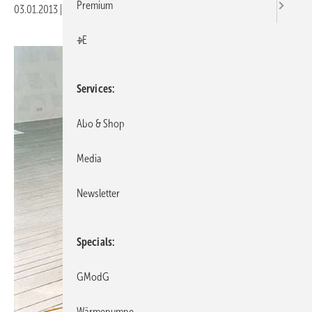
Premium
03.01.2013
|
Veröffentlicht in
Ausgabe 01-2013
|
Druckvorschau
+E
Services
Abo & Shop
Media
Newsletter
Specials
GModG
Wärmepumpe