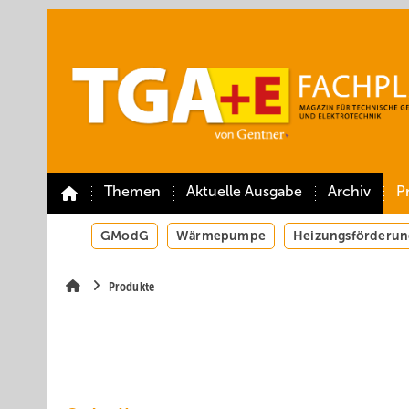
Springe
Springe
Springe
auf
auf
auf
Hauptinhalt
Hauptmenü
SiteSearch
Themen
Aktuelle Ausgabe
Archiv
P
GModG
Wärmepumpe
Heizungsförderun
Produkte