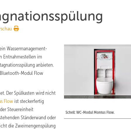
agnationsspülung
rschau
sein Wassermanagement-
en Entnahmestellen im
tagnationsspülung anbieten.
C Bluetooth-Modul Flow
et. Der Spülkasten wird nicht
s Flow
ist steckerfertig
der Steuereinheit
Schell: WC-Modul Montus Flow.
eistehenden Ständerwand oder
glicht die Zweimengenspülung