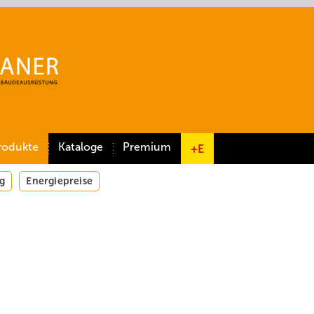
rodukte
Kataloge
Premium
+E
g
Energiepreise