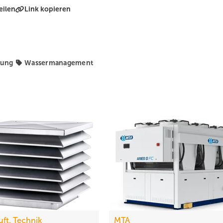
eilen
Link kopieren
lung
Wassermanagement
uft. Technik
MTA