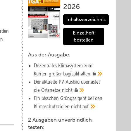
2026
Inhaltsverzeichnis
erden
Einzelheft
en
bestellen
Aus der Ausgabe:
Dezentrales Klimasystem zum
Kühlen großer
Logistik­hallen
Der aktuelle PV-Ausbau über­lastet
die Orts­netze
nicht
Ein bisschen Grüngas geht bei den
Klima­schutz­zielen nicht
auf
2 Ausgaben unverbindlich
testen: