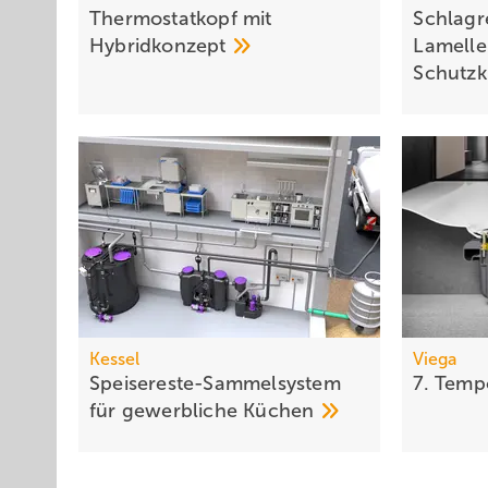
Thermostatkopf mit
Schlagr
Hybridkonzept
Lamelle
Schutzk
Kessel
Viega
Speisereste-Sammelsystem
7.
Temp
für gewerbliche
Küchen