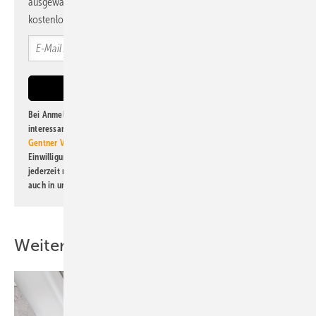
ausgewählte Informationen und Neuigkeiten, gebündelt und
kostenlos direkt ins Postfach.
Bei Anmeldung zu diesem Newsletter bin ich damit einverstanden, über
interessante Verlags- und Online-Angebote
der Marken der Alfons W.
Gentner Verlag GmbH & Co. KG
informiert zu werden. Diese
Einwilligung kann ich jederzeit widerrufen und eine Abmeldung ist
jederzeit möglich. Informationen zum Umgang mit Daten finden Sie
auch in unserer
Datenschutzerklärung
.
Weitere Inhalte