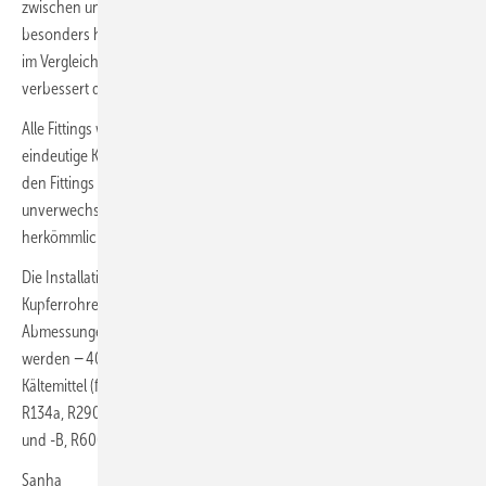
zwischen und hinter den jeweiligen Sicken (Tri-Lock) ergeben einen
besonders hohen Widerstand gegen Auszugskräfte. Hinzu kommt die
im Vergleich zu herkömmlichen Fittings größere Einstecktiefe. Auch sie
verbessert die Stabilität der gesamten Verbindung.
Alle Fittings werden in wiederverschließbaren Beuteln geliefert. Die
eindeutige Kennzeichnung sowohl auf der Verpackung als auch auf
den Fittings (blauer Schriftzug „ACR“ für Kälte) sowie die
unverwechselbare Kontur beugen Verwechslungen mit
herkömmlichen Pressfittings vor.
Die Installation kann mit allen harten und geglühten (bis 7/8″)
Kupferrohren umgesetzt werden. Die Fittings stehen in den
Abmessungen von ¼ bis 1⅜″ zur Verfügung, als Betriebstemperatur
werden − 40 bis 120 °C genannt. Laut Anbieter sind alle aktuellen
Kältemittel (für Anlagen bis 48 bar) zugelassen, beispielsweise: R32,
R134a, R290, R410A, R452A und -B, R452C, R454A und -B/-C, R513A
und -B, R600A, R718, R1234ze und R1234yf (Auszug).
Sanha