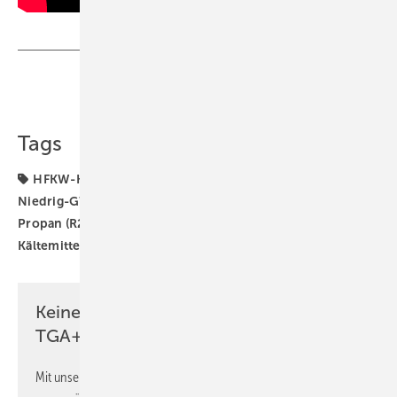
Teilen
Link kopieren
Tags
HFKW-Kältemittel
HFO-Kältemittel
Kältemittel
Niedrig-GWP-Kältemittel
Pressfitting
Produkte
Propan (R290)
ROHRSYSTEM
Sanha
natürliche
Kältemittel
synthetische Kältemittel
Keine Zeit? Kein Problem mit dem
TGA+E Newsletter!
Mit unserem Newsletter erhalten Sie regelmäßig von uns