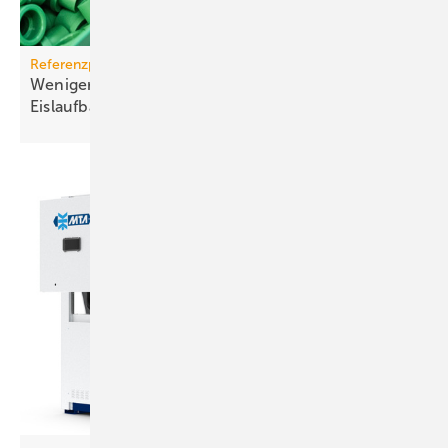
Referenzprojekt aquatherm
Weniger Energie und bes­se­res Eis für Haar­lems
Eis­lauf­bahn