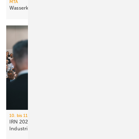
MTA
Wasserkühlsätze mit freier
Kühlung
10. bis 11. Juni 2026, Rottenburg-Ergenzingen
IRN 2026: na­tür­li­che Käl­te­mit­tel für
In­dus­trie­käl­te