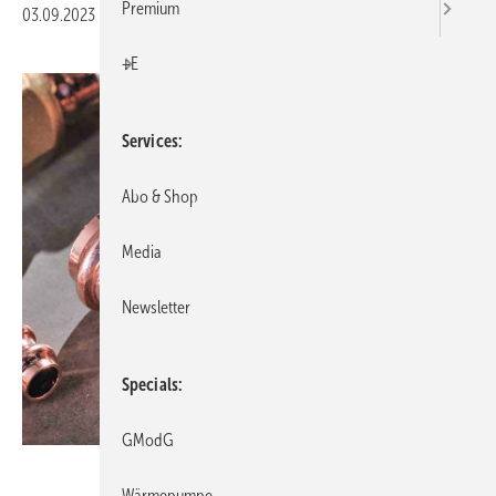
Premium
03.09.2023
|
Veröffentlicht in
Ausgabe 09-2023
|
Druckvorschau
+E
Services
Abo & Shop
Media
Newsletter
Specials
GModG
Sanha
Wärmepumpe