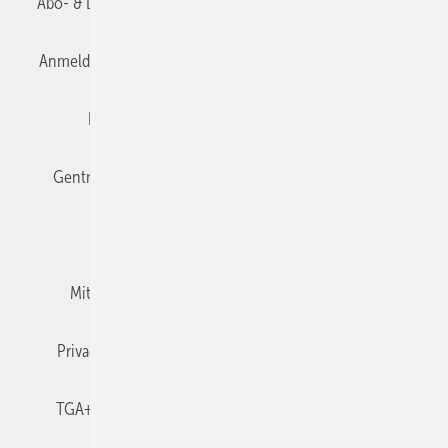
Abo- & Leserservice
AGB
Alle Inhalte chronologisch
Anmelden
Anmeldung & Registrierung
Datenschutz
Editor's choice
E-Paper
Fachbeiträge
Gentner Verlag
Impressum
Karriere bei Gentner
Team
Mediaservice
Mitgliedschaften und Engagement
Newsletter
Privacy Manager
RSS-Feed
TGA+E abonnieren
TGA+E-WissensCheck
Veranstaltungen / Webinare