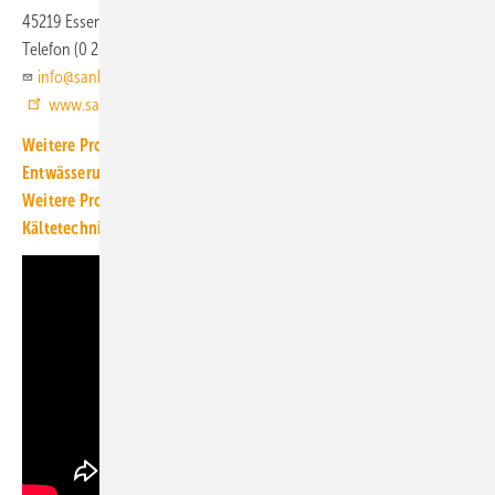
45219 Essen
Telefon (0 20 54) 92 50
info@sanha.com
www.sanha.com
Weitere Produkt-Meldungen zum Thema Installations- und
Entwässerungstechnik
Weitere Produkt-Meldungen zum Thema Luft-, Klima- und
Kältetechnik