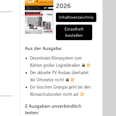
2026
Inhaltsverzeichnis
Einzelheft
bestellen
Aus der Ausgabe:
Dezentrales Klimasystem zum
Kühlen großer
Logistik­hallen
Der aktuelle PV-Ausbau über­lastet
die Orts­netze
nicht
Ein bisschen Grüngas geht bei den
Klima­schutz­zielen nicht
auf
2 Ausgaben unverbindlich
testen: