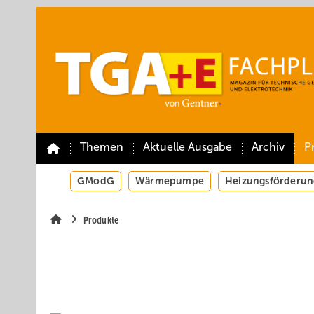
Springe
Springe
Springe
auf
auf
auf
Hauptinhalt
Hauptmenü
SiteSearch
Themen
Aktuelle Ausgabe
Archiv
P
GModG
Wärmepumpe
Heizungsförderun
Produkte