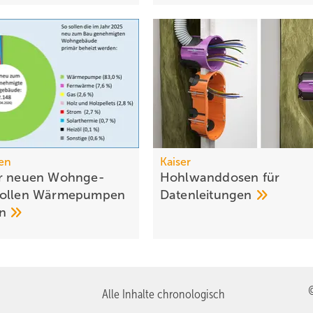
en
Kaiser
r neuen Wohn­ge­
Hohlwanddosen für
sollen Wärme­pumpen
Datenleitungen
en
Alle Inhalte chronologisch