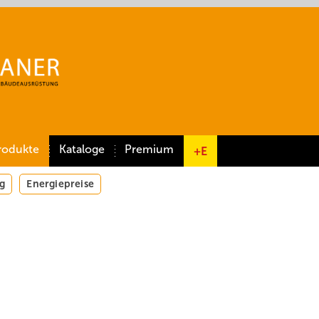
rodukte
Kataloge
Premium
+E
g
Energiepreise