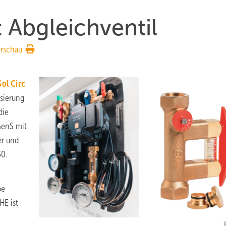
 Abgleichventil
rschau
ol Circ
sierung
die
GenS mit
er und
30.
pe
HE ist