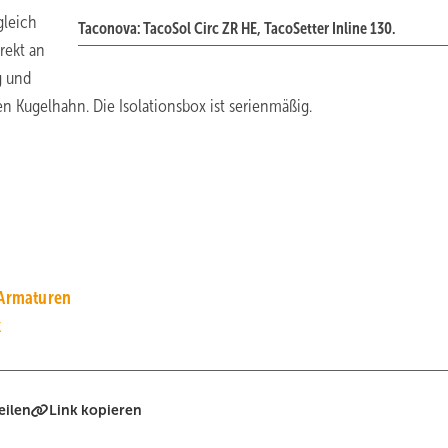
gleich
Taconova: TacoSol Circ ZR HE, TacoSetter Inline 130.
rekt an
g und
n Kugelhahn. Die Isolationsbox ist serienmäßig.
Armaturen
k
eilen
Link kopieren