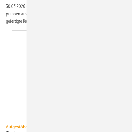
30.03.2026
-
Für die schnelle Kaskadierung der Luft/Wasser-Wärme­
pumpen aus der wpnext-Serie bietet Stiebel Eltron das werk­seitig vor­
ge­fertig­te Kaskaden­modul AHP-CM
an.
Gampper
Aufgestöbert