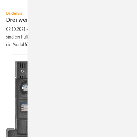
Buderus
Buderus
Drei weitere
Hydraulikmodule
02.10.2021
-
Neu im Hydraulikmodul-Portfolio Logaflow von Buderus
sind ein Puffer-Bypass-Modul, ein Wärmequellen-Bypass-Modul und
ein Modul für alternativen
Betrieb.