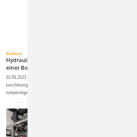
Buderus
Buderus
Hydraulik für Heizungsanlagen bis 25 kW in
einer Box
montiert
02.06.2023
-
Die Hydraulikbox Logaflow HB120 von Buderus
beschleunigt die Installation von Heizsystemen – in der Box ist
notwendiges Systemzubehör bereits
vormontiert.