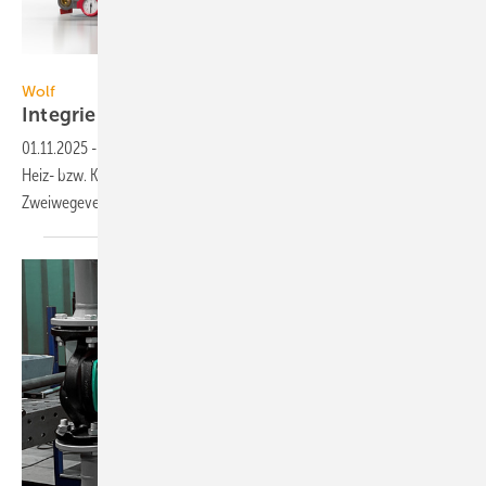
Wolf
Wolf
Integrierte Hydraulik spart
Energie
01.11.2025
-
Für in RLT-Geräte integrierte Hydraulik-Schaltungen an
Heiz- bzw. Kühlregistern setzt Wolf auf ein druckunabhängiges
Zweiwegeventil ohne
Bypass.