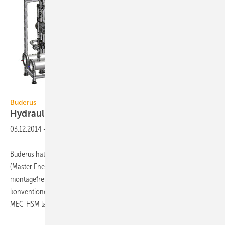
Bild: Buderus
Buderus
Hydraulischer
Systembaukasten
03.12.2014
-
Buderus hat mit dem hydraulischen Systembaukasten MEC HSM
(Master Energy Control – Hydraulik System Module) ein
montagefreundliches Energie- und Speichermanagement für
konventionelle, bivalente und multivalente Systeme entwickelt. Im
MEC HSM lassen sich vorgefertigte Hydraulikmodule
frei...