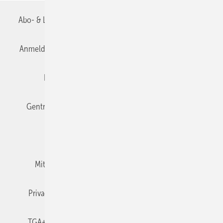
Abo- & Leserservice
AGB
Alle Inhalte chronologisch
Anmelden
Anmeldung & Registrierung
Datenschutz
Editor's choice
E-Paper
Fachbeiträge
Gentner Verlag
Impressum
Karriere bei Gentner
Team
Mediaservice
Mitgliedschaften und Engagement
Newsletter
Privacy Manager
RSS-Feed
TGA+E abonnieren
TGA+E-WissensCheck
Veranstaltungen / Webinare