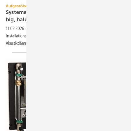
Aufgestöbert
Systeme für die TGA+E: leis­tungs­stark, lang­le­
big,
ha­lo­gen­frei
11.02.2026
-
R290-Wasser/Wasser-Wärmepumpe,
Installationsschütze, Zusatzsteuerung für RWA-Zulufttüren,
Akustikdämmstoff, integrierte Hydraulik für
RLT-Geräte.