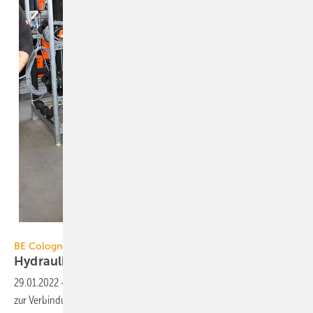
BE Cologne
BE Cologne
Hydraulikmodule für
Wärmepumpen
29.01.2022
-
BE Cologne fertigt anschlussfertige Installationsmodule
zur Verbindung der Wärmequelle bzw. eines Eisspeichers mit der