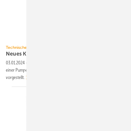
Technische Alternative
Technische Alternative
Neues Konzept für
Pumpen-Mischer-Gruppe
03.01.2024
-
Technische Alternative hat ein komplett neues Konzept
einer Pumpen-Mischer-Gruppe für Heiz- und Kühlkreise
vorgestellt.