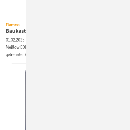
Aalberts hydronic flow control
Flamco
Baukasten für die
Wärmeverteilung
01.02.2025
-
Als modulares Pumpen­gruppen-Konzept er­mög­licht
Meiflow EDM von Flamco die Installation eines Wärme­er­zeugers mit
ge­tren­nter
Ver­tei­lung.