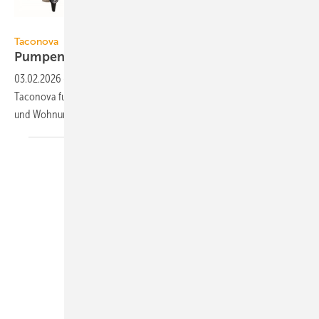
Taconova
Taconova
Pumpengruppe mit
Regler
03.02.2026
-
Die System­pumpen­gruppe TacoHeat Smart von
Taconova fun­giert als Schnitt­stelle zwi­schen Heizungs­puffer­speicher
und
Wohnungs­sta­tionen.