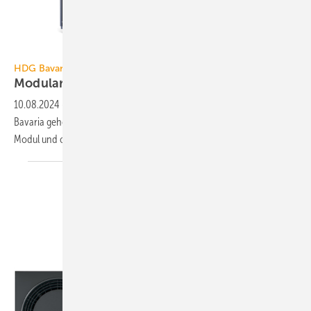
HDG Bavaria
HDG Bavaria
Modulares
Wärmepumpen-System
10.08.2024
-
Zum Wärme­pum­pen-Sys­tem HDG A11/18 von HDG
Bavaria ge­hören eine R290-Luft/Wasser-Wärme­pumpe, ein Hydrau­lik-
Modul und optio­na­l ein
Hybrid­puffer-Modul.