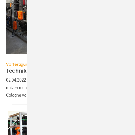
BE Cologne / Achim Schnell
Vorfertigung
Technikmodule für
Wärmepumpen
02.04.2022
-
Wärmepumpensysteme mit hoher Energieeffizienz
nutzen mehrere Wärmequellen. Um dies zu vereinfachen, bietet BE
Cologne vorgefertigte Hydraulikmodule
an.