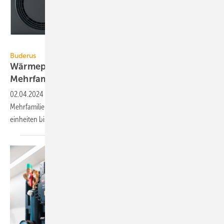
Buderus
Buderus
Wärmepumpen-Hybrid-Heiz­sys­teme für
Mehrfamilienhäuser
02.04.2024
-
Für die Wärme­pumpen-Hybrid-Heizsysteme in
Mehrfamilienhäusern und Ge­wer­be­ge­bäu­den bietet Buderus Außen­
ein­hei­ten bis 14 kW und Hybrid-Hydrau­lik­gruppen
an.