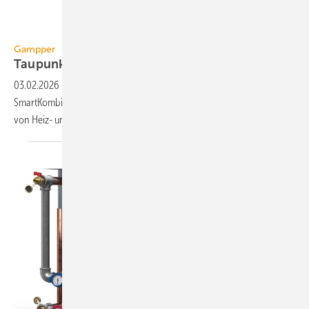
Gampper
Gampper
Taupunktschutz für
Kühldecken
03.02.2026
-
Die druck­unab­hän­gige 6-Wege-Regel­armatur
SmartKombi-iQ RT von Gampper über­wacht und re­gelt den Be­trieb
von Heiz- und Kühl­decken inklu­sive
Taupunkt­schutz.