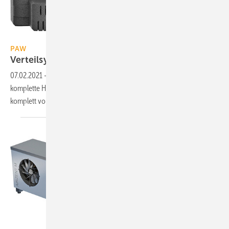
PAW
PAW
Verteilsystem in
Modulbauweise
07.02.2021
-
Mit dem HeatBloC-Verteilsystem von PAW lassen sich
komplette Heizungsverteiler realisieren. Die Armaturengruppen sind
komplett vormontiert und
isoliert.
Zent-Frenger