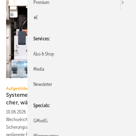
Premium
+E
Services
Abo & Shop
Media
Phoenix Contact
Newsletter
Aufgestöbert
Systeme für die TGA+E: kas­ka­dier­bar, druck­si­
cher,
wär­me­brü­cken­frei
Specials
10.06.2026
-
Kombiableiter mit Spannungsabgriff,
Wechselrichterrahmen, Kaskadenmodul für L/W-Wärmepumpen,
GModG
Sicherungsschelle für PP-Rohrsysteme, Teleskop-Geräteträger für
gedämmte
Fassaden.
Wärmepumpe