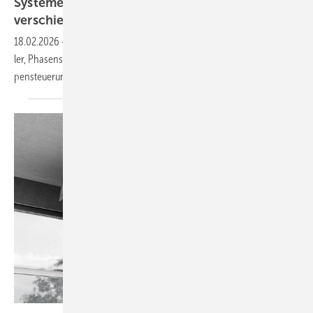
Systeme für die TGA+E: unab­hängig, pha­sen­
ver­schien­bar,
ver­netzt
18.02.2026
-
Taupunktschutz für Kühl­decken, Pum­pen­gruppe mit Reg­
ler, Pha­sen­schie­nen-­kom­pa­tib­ler Über­span­nungs­schutz, Mehr­pum­
pen­steue­rung,
Woh­nungs­lüf­tung.
Armacell