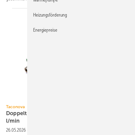
Heizungsförderung
Energiepreise
Taconova
Taconova
Doppelt-dezentrale Frisch­wasser­station bis 12
l/min
26.05.2026
-
Um entfernte Zapfstellen ohne lange Warm­wasser­lei­