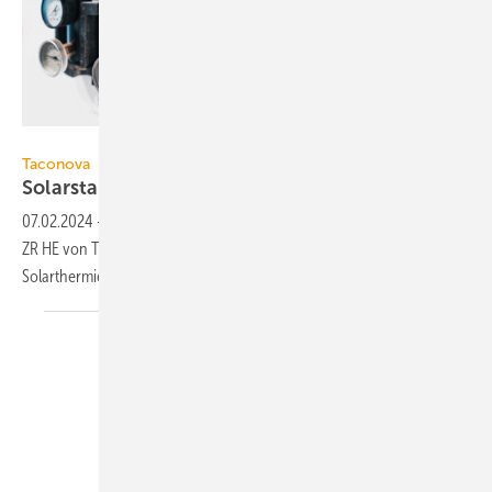
Taconova
Taconova
Solarstationen mit
Abgleichventil
07.02.2024
-
Die Solarstationen TacoSol Circ ER HE und TacoSol Circ
ZR HE von Taconova vereinfachen die Planung und Realisierung von
Solarthermie-Anlagen.