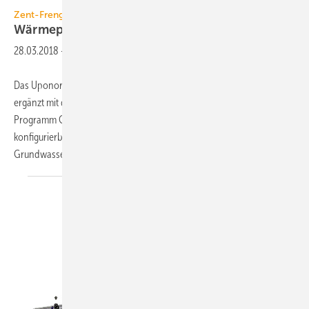
Zent-Frenger / Uponor
Wärmepumpen mit
Hydraulikmodul
28.03.2018
-
Das Uponor-Tochterunternehmen Zent-Frenger Energy Solutions
ergänzt mit der modularen Produktlinie M sein Energiezentralen-
Programm Geozent. Bei der Produktlinie M handelt es sich um flexibel
konfigurierbare Wärmepumpen zur Nutzung von Erdwärme,
Grundwasser oder Luft für das Heizen oder
Kühlen...