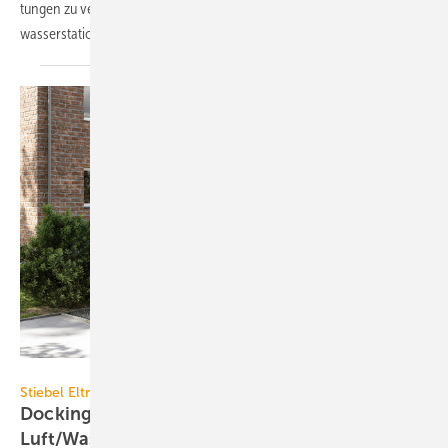
tungen zu ver­sorgen, bietet Taconova die ab­ge­setzte Frisch­­
wasserstation TacoTherm Fresh Femto2
an.
Stiebel Eltron
Stiebel Eltron
Dockingstation für
Luft/Wasser-Wärme­pumpen