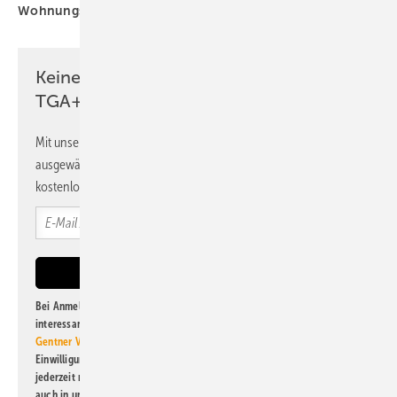
Wohnungsstation
Keine Zeit? Kein Problem mit dem
TGA+E Newsletter!
Mit unserem Newsletter erhalten Sie regelmäßig von uns
ausgewählte Informationen und Neuigkeiten, gebündelt und
kostenlos direkt ins Postfach.
Bei Anmeldung zu diesem Newsletter bin ich damit einverstanden, über
interessante Verlags- und Online-Angebote
der Marken der Alfons W.
Gentner Verlag GmbH & Co. KG
informiert zu werden. Diese
Einwilligung kann ich jederzeit widerrufen und eine Abmeldung ist
jederzeit möglich. Informationen zum Umgang mit Daten finden Sie
auch in unserer
Datenschutzerklärung
.