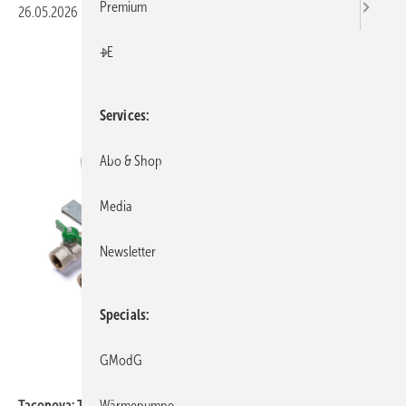
Premium
26.05.2026
|
Veröffentlicht in
Ausgabe 06-2026
|
Druckvorschau
+E
Services
Abo & Shop
Media
Newsletter
Specials
GModG
Taconova
Wärmepumpe
Taconova: TacoTherm Fresh Femto2.