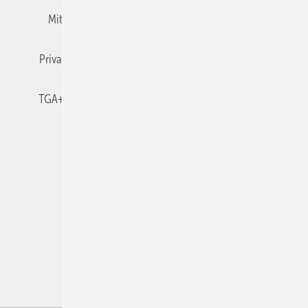
Mitgliedschaften und Engagement
Newsletter
Privacy Manager
RSS-Feed
TGA+E abonnieren
TGA+E-WissensCheck
Veranstaltungen / Webinare
© 2026 TGA+E Fachplaner