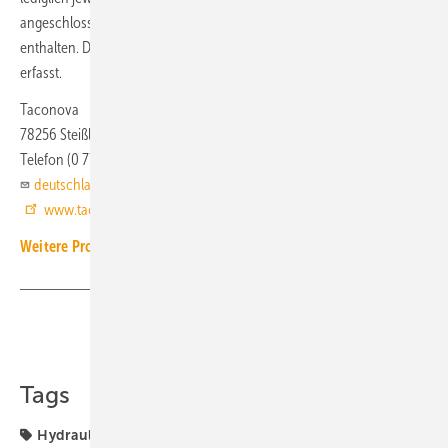
angeschlossen werden. Elektrische Komponenten sind nicht
enthalten. Die Wärmemenge wird an der Wohnungsübergabestation
erfasst.
Taconova
78256 Steißlingen
Telefon (0 77 38) 938 82 00
deutschland@taconova.com
www.taconova.com
Weitere Produkt-Meldungen zum Thema Technische Armaturen
Teilen
Link kopieren
Tags
Hydraulikmodul
Produkte
Taconova