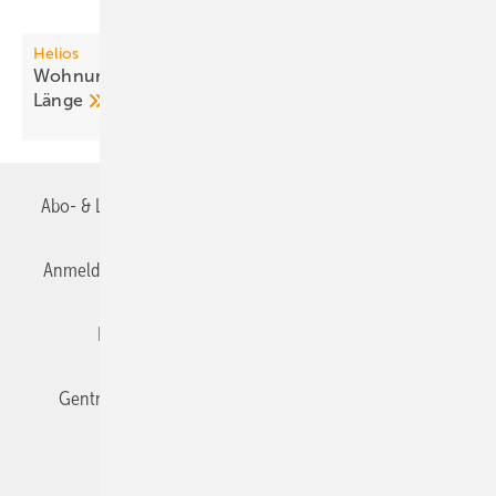
Helios
3
Wohnungslüftung bis 210 m
/h auf unter 1,4 m
Länge
Abo- & Leserservice
AGB
Alle Inhalte chronologisch
Anmelden
Anmeldung & Registrierung
Datenschutz
Editor's choice
E-Paper
Fachbeiträge
Gentner Verlag
Impressum
Karriere bei Gentner
Team
Mediaservice