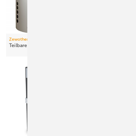
Zewotherm
Teilbarer Kombispeicher für
Wärmepumpen