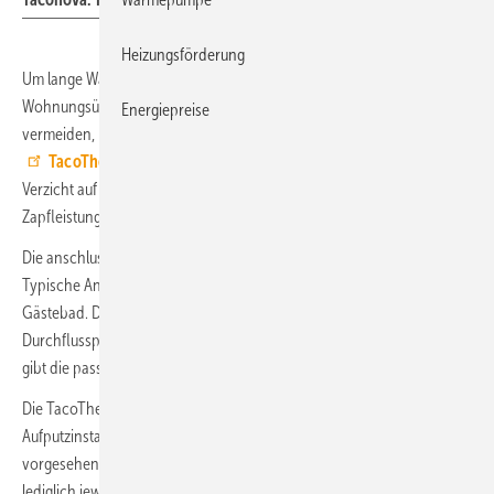
Heizungsförderung
Um lange Warmwasserleitungen zwischen einer
Wohnungsübergabestation und weit entfernten Zapfstellen zu
Energiepreise
vermeiden, bietet Taconova die dezentrale Frischwasserstation
TacoTherm Fresh Femto2
an. Die Station ermöglicht durch den
Verzicht auf eine Zirkulation niedrigere Vorlauftemperaturen bei einer
Zapfleistung bis 12 l/min.
Die anschlussfertige Einheit wird direkt an der Zapfstelle installiert.
Typische Anwendungsfälle sind etwa die Küchenspüle oder ein
Gästebad. Die Erwärmung im Moment der Zapfung erfolgt im
Durchflussprinzip, ein druckgesteuerter Proportionalmengenregler
gibt die passende Menge an Heizungswasser frei.
Die TacoTherm Fresh Femto2 wird vormontiert geliefert und ist für die
Aufputzinstallation im Wohnbereich oder im Installationsschacht
vorgesehen (HBT: 481 × 330 × 100 mm). Bei der Montage müssen
lediglich jeweils die Leitungen für Trink- und Heizwasser