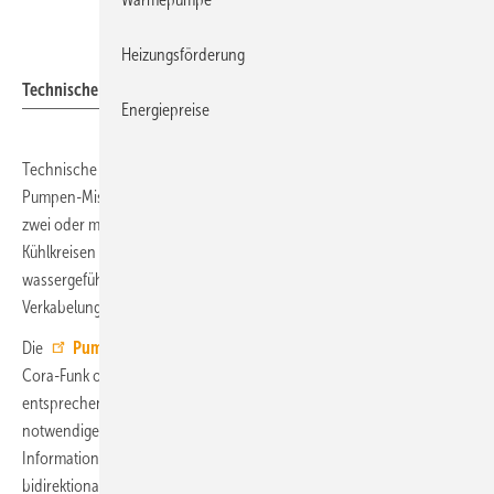
Technische Alternative
Heizungsförderung
Technische Alternative: Pumpen-Mischer-Gruppe PMG1.
Energiepreise
Technische Alternative (TA) hat ein komplett neues Konzept einer
Pumpen-Mischer-Gruppe für Heiz- und Kühlkreise vorgestellt. Denn
zwei oder manchmal drei Heizkreise, die im Sommer häufig zu
Kühlkreisen werden, und immer öfter ein weiterer Kreis für den
wassergeführten Holzofen bedeuten einen großen Aufwand bei der
Verkabelung.
Die
Pumpen-Mischer-Gruppe PMG1
vereinfacht dies: Über
Cora-Funk oder Cora-Kabel kann die Gruppe mit einem
entsprechenden x2-Gerät von TA gekoppelt werden. Alle
notwendigen (Vorlauf-Soll- und -Ist-Temperaturen) sowie optionale
Informationen (Volumenstrom, Rücklauftemperatur) werden
bidirektional kommuniziert. Die PMG1 spart an der Universalregelung