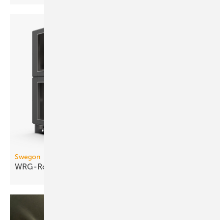
Swegon
WRG-Rotor mit turbulenter
Kanalströmung