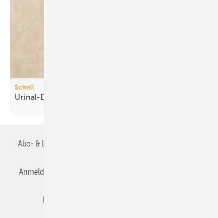
Schell
Urinal-Druckspüler mit
Time-of-Flight-Sensor
Abo- & Leserservice
AGB
Alle Inhalte chronologisch
Anmelden
Anmeldung & Registrierung
Datenschutz
Editor's choice
E-Paper
Fachbeiträge