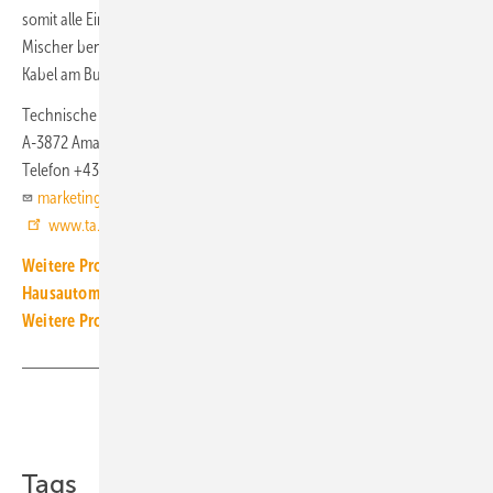
somit alle Ein- und Ausgänge, die sonst für Sensoren, Pumpe und
Mischer benötigt werden. Die Funkverbindung bzw. ein 2-poliges
Kabel am Bus reicht aus.
Technische Alternative RT
A-3872 Amaliendorf
Telefon +43 28 62 5 36 35
marketing@ta.co.at
www.ta.co.at
Weitere Produkt-Meldungen zum Thema Gebäude- und
Hausautomation
Weitere Produkt-Meldungen zum Thema Technische Armaturen
Teilen
Link kopieren
Tags