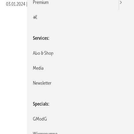
Premium
03.01.2024
|
Veröffentlicht in
Ausgabe 01-2024
|
Druckvorschau
+E
Services
Abo & Shop
Media
Newsletter
Specials
GModG
Wärmepumpe