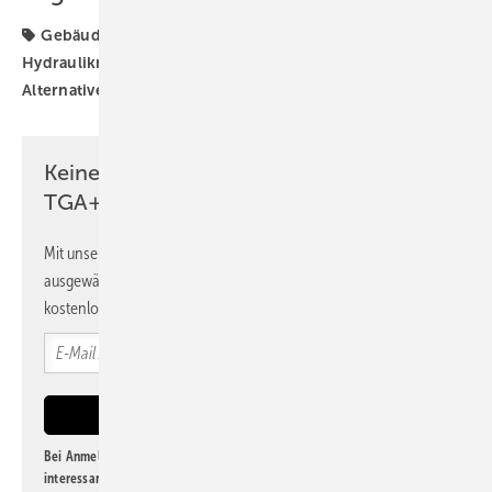
Gebäudeautomation
Heizungsregelung
Hydraulikmodul
Produkte
Regelung
Technische
Alternative
alternative
Keine Zeit? Kein Problem mit dem
TGA+E Newsletter!
Mit unserem Newsletter erhalten Sie regelmäßig von uns
ausgewählte Informationen und Neuigkeiten, gebündelt und
kostenlos direkt ins Postfach.
Bei Anmeldung zu diesem Newsletter bin ich damit einverstanden, über
interessante Verlags- und Online-Angebote
der Marken der Alfons W.