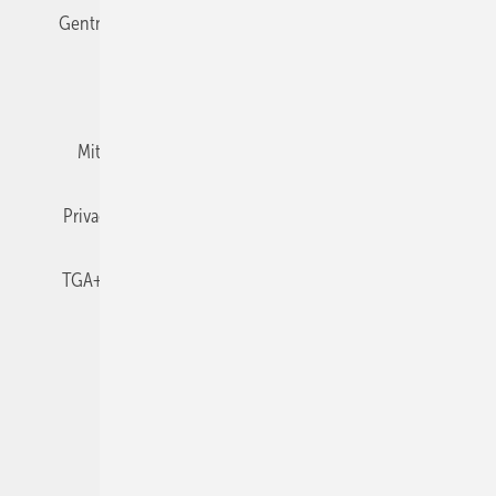
Gentner Verlag
Impressum
Karriere bei Gentner
Team
Mediaservice
Mitgliedschaften und Engagement
Newsletter
Privacy Manager
RSS-Feed
TGA+E abonnieren
TGA+E-WissensCheck
Veranstaltungen / Webinare
© 2026 TGA+E Fachplaner