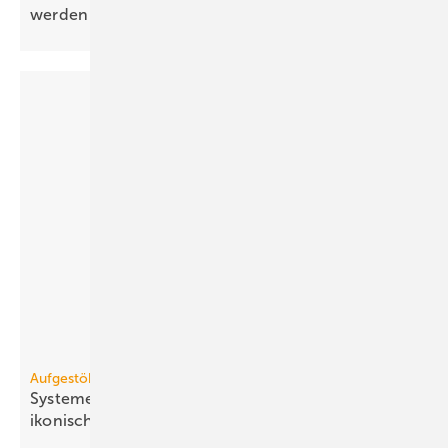
werden
Aufgestöbert
Systeme für die TGA+E: ska­lier­bar, luft­rei­ni­gend,
iko­nisch