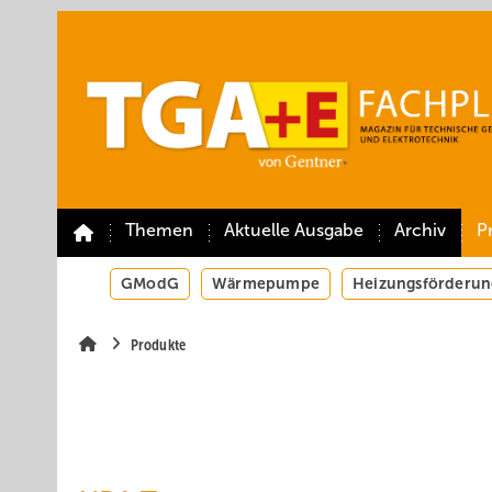
Springe
Springe
Springe
auf
auf
auf
Hauptinhalt
Hauptmenü
SiteSearch
Themen
Aktuelle Ausgabe
Archiv
P
GModG
Wärmepumpe
Heizungsförderun
Produkte