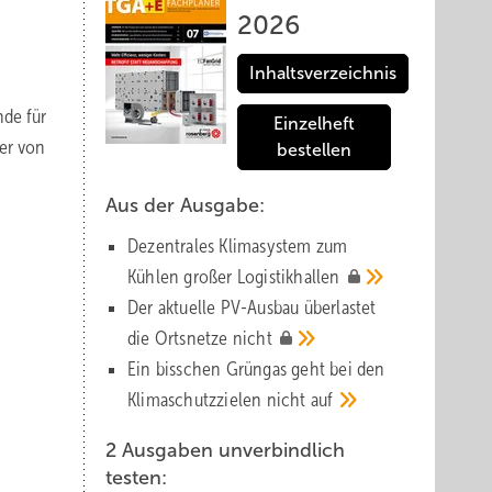
2026
Inhaltsverzeichnis
de für
Einzelheft
er von
bestellen
Aus der Ausgabe:
Dezentrales Klimasystem zum
Kühlen großer
Logistik­hallen
Der aktuelle PV-Ausbau über­lastet
die Orts­netze
nicht
Ein bisschen Grüngas geht bei den
Klima­schutz­zielen nicht
auf
2 Ausgaben unverbindlich
testen: