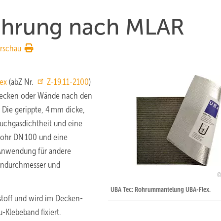
ührung nach MLAR
rschau
ex
(abZ Nr.
Z-19.11-2100
)
Decken oder Wände nach den
 Die gerippte, 4 mm dicke,
uchgasdichtheit und eine
srohr DN 100 und eine
 Anwendung für andere
endurchmesser und
UBA Tec: Rohrummantelung UBA-Flex.
stoff und wird im Decken-
Klebeband fixiert.