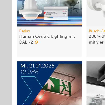
Esylux
Busch-J
Human Centric Lighting mit
280°-K
DALI-2
mit vier