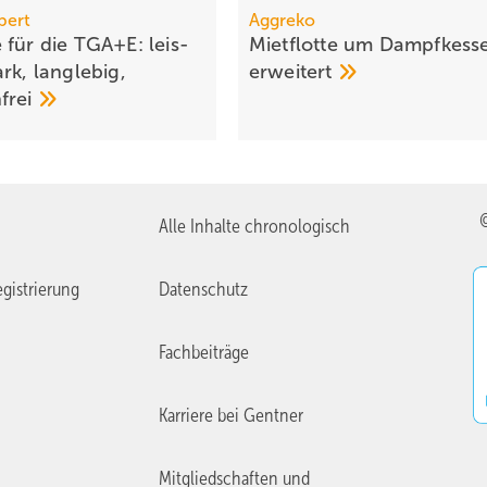
bert
Aggreko
 für die TGA+E: leis­
Mietflotte um Dampfkesse
rk, lang­le­big,
erweitert
­frei
Alle Inhalte chronologisch
gistrierung
Datenschutz
Fachbeiträge
Karriere bei Gentner
Mitgliedschaften und