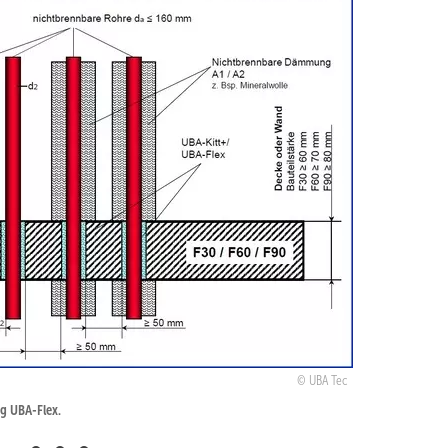
UBA Tec
ng UBA-Flex.