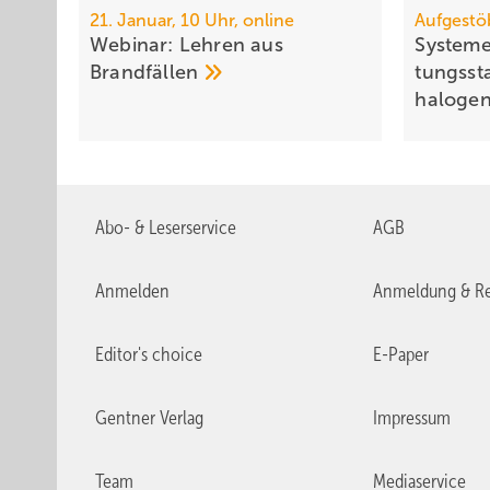
21. Januar, 10 Uhr, online
Aufgestö
Webinar: Leh­ren aus
Systeme
Brand­fäl­len
tungs­sta
ha­lo­gen
Abo- & Leserservice
AGB
Anmelden
Anmeldung & Re
Editor's choice
E-Paper
Gentner Verlag
Impressum
Team
Mediaservice