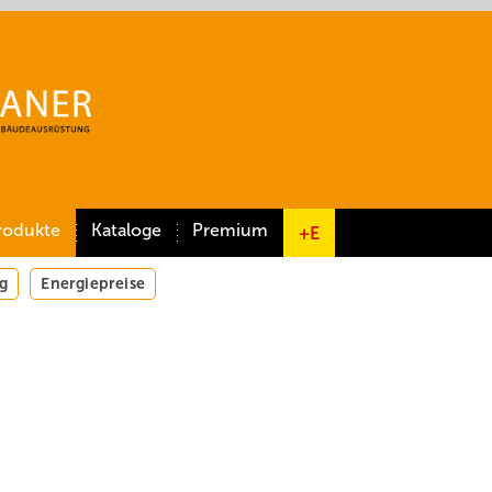
rodukte
Kataloge
Premium
+E
g
Energiepreise