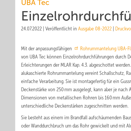
UBA Tec
Einzelrohrdurchf
24.07.2022
|
Veröffentlicht in
Ausgabe 08-2022
|
Druckvo
Mit der anpassungsfähigen
Rohrummantelung UBA-Fl
von UBA Tec können Einzelrohrdurchführungen durch 
Erleichterungen der MLAR Kap. 4.3. abgeschottet werden.
alukaschierte Rohrummantelung vereint Schallschutz, Ra
einfache Verarbeitung. Sie ist montagefertig für ein Gus
Deckenstärke von 250 mm ausgelegt, kann aber je nach
Dimensionen von metallischen Rohren bis 160 mm Auß
unterschiedliche Deckenstärken zugeschnitten werden.
Sie besteht aus einem im Brandfall aufschäumenden Bau
oder Wanddurchbruch um das Rohr gewickelt und mit Alu-