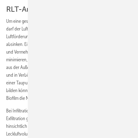
RLT-Anlagenbetrieb und Lufthygiene
Um eine gesundheitliche Gefährdung des Menschen zu vermeiden,
darf der Lufthygienezustand durch die Luftbehandlung und die
Luftförderung in einer RLT-Anlage nicht unter den der Außenluft
absinken. Eine wesentliche Funktion, um die mikrobielle Besiedelung
und Vermehrung von Mikroorganismen innerhalb der RLT-Anlage zu
minimieren, übernimmt dabei das Luftfiltersystem. Es scheidet Partikel
aus der Außenluft ab, die sonst zu organischen Ablagerungen führen
und in Verbindung mit Mikroorganismen in der geförderten Luft bei
einer Taupunktunterschreitung im Luftleitungssystem einen Biofilm
bilden können. Für Mikroorganismen wie Legionellen stellt dieser
Biofilm die Nahrungsgrundlage dar.
Bei Infiltration von Umgebungsluft in das Luftleitungssystem und
Exfiltration geförderter Luft aus dem Luftleitungssystem sind
hinsichtlich der Feuchtebeladung dieser „vagabundierenden“
Leckluftvolumenströme folgende Szenarien möglich: