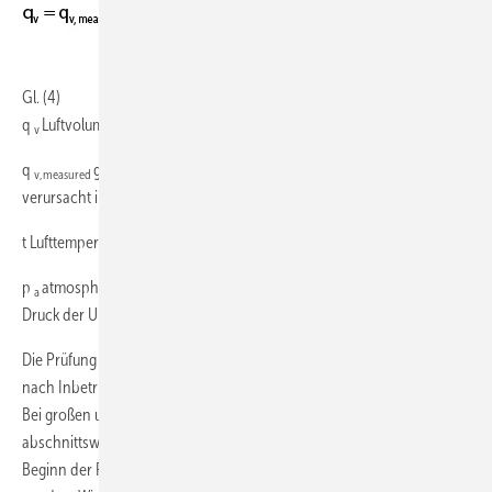
Gl. (4)
3
q
Luftvolumenstrom, durch Leitungsleckage verursacht im m
/s
v
q
gemessener Luftvolumenstrom, durch Leitungsleckage
v,measured
3
verursacht im m
/s
t Lufttemperatur während der Prüfung in °C
p
atmosphärischer Druck während der Prüfung (barometrischer
a
Druck der Umgebungsluft) in Pa
Die Prüfung kann während der Montage, unmittelbar oder zusätzlich
nach Inbetriebnahme oder auch im Bestand durchgeführt werden.
Bei großen und komplexen Luftleitungssystemen müssen die Prüfung
abschnittsweise durchgeführt und der zu prüfende Abschnitt vor
Beginn der Prüfung gegenüber dem übrigen System abgedichtet