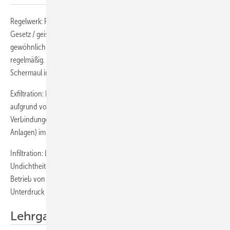
Regelwerk: Richtlinie, Norm, Vorschrift, Verordnung oder
Gesetz / geistige oder naturwissenschaftliche Gesetzmäßigkeit / das
gewöhnlich Ein-tretende – im Sinne von vorausschaubar, periodisch,
regelmäßig. Quelle: Rechtsanwälte Dr. Dimanski, Kalkbrenner,
Schermaul in SBZ 20 2012
Exfiltration: Luftvolumenstrom, der aus dem Luftleitungssystem
aufgrund von Undichtheiten der Luftleitungsbauteile und ihrer
Verbindungen beim Betrieb von Raumlufttechnischen Anlagen (RLT-
Anlagen) im Überdruck in die Umgebung strömt. Quelle: [4]
Infiltration: Luftvolumenstrom, der aus der Umgebung aufgrund von
Undichtheiten der Luftleitungsbauteile und ihrer Verbindungen beim
Betrieb von Raumlufttechnischen Anlagen (RLT-Anlagen) im
Unterdruck in das Luftleitungssystem strömt. Quelle: [4]
Lehrgang in fünf Modulen