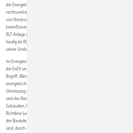
die Energetische Inspektion von Klimaanlagen in Deutschland
rechtsverbindlich eingeführt. Sie umfasst Maßnahmen zur Prüfung
von Komponenten, die den Wirkungsgrad einer Klimaanlage
beeinflussen. Dazu gehört bei einer Klimaanlage auf der Basis einer
RLT-Anlage neben dem Raumlufttechnischen System (RLT-System –
häufig als RLT-Gerät bezeichnet) auch das Luftleitungssystem mit
seiner Undichtheit.
Im Energieeinsparungsgesetz (EnEG) als Ermächtigungsgrundlage für
die EnEV und in der EnEV selbst findet sich keine Definition für den
Begriff „Klimaanlage“. Die Einführung der Pflicht zur regelmäßigen
energetischen Inspektion von Klimaanlagen basiert auf der
Umsetzung der Richtlinie 2010/31/EU des Europäischen Parlaments
und des Rates vom 19. Mai 2010 über die Gesamtenergieeffizienz von
Gebäuden, kurz EU-Gebäuderichtlinie oder EPBD. Im Sinne dieser
Richtlinie bezeichnet der Ausdruck Klimaanlage „eine Kombination
der Bauteile, die für eine Form der Raumluftbehandlung erforderlich
sind, durch die die Temperatur geregelt wird oder gesenkt werden