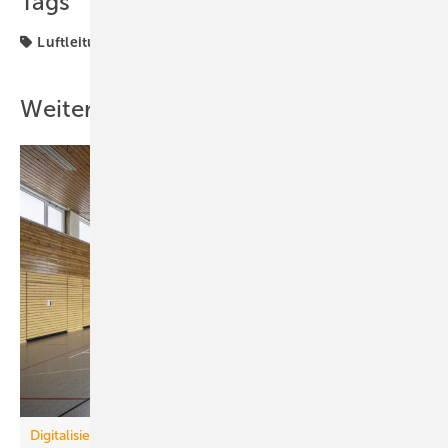
Tags
Luftleitung
Raumlufttechnik
Weitere Inhalte
Digitalisierung