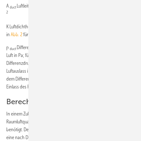
A
Luftleitungsoberfläche (berechnet nach DIN EN 14 239 [5]) in m
duct
2
3
2
K Luftdichtheit der Luftleitung in m
/(s m
Pa); siehe jeweils Spalte 2
in
Abb. 2
für rechteckige und in
Abb. 3
für runde Luftleitungen
p
Differenzdruck zwischen der Luftleitung und der umgebenden
duct
Luft in Pa; für Zuluftleitungen gleich dem Mittelwert aus dem
Differenzdruck am Auslass des RLT-Systems und direkt vor dem
Luftauslass im Raum; für Abluftleitungen gleich dem Mittelwert aus
dem Differenzdruck direkt nach dem Lufteinlass im Raum und vor dem
Einlass des RLT-Systems
Berechnungsbeispiel Zuluft
In einem Zuluftleitungssystem wird für die vereinbarte
3
Raumluftqualität im Auslegungsfall 3720 m
/h aufbereitete Luft
benötigt. Der betrachtete Luftleitungsabschnitt ist 12 m lang und hat
2
eine nach DIN EN 14 239 berechnete Oberfläche von 85,6 m
. Der