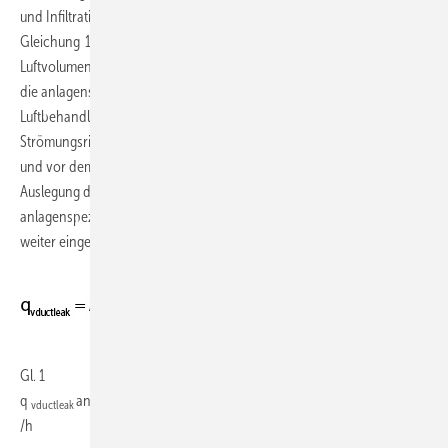
und Infiltration wird nach DIN EN 15 242 [7] berechnet, siehe
Gleichung 1. Dieser muss zusätzlich zum erforderlichen
Luftvolumenstrom berücksichtigt (addiert) werden. Weiterhin müssen
die anlagenspezifischen Volumenstromanteile durch die Leckage der
Luftbehandlungskomponenten des RLT-Systems in
Strömungsrichtung nach dem Zuluftventilator, wie Dampfbefeuchtung
und vor dem Abluftventilator wie Wärmerückgewinnung (WRG) in die
Auslegung des Ventilatorssystems einfließen. Auf diese
anlagenspezifischen Volumenstromanteile wird hier jedoch nicht
weiter eingegangen.
Gl. 1
3
q
anteiliger Luftvolumenstrom durch Leitungsleckagen in m
vductleak
/h