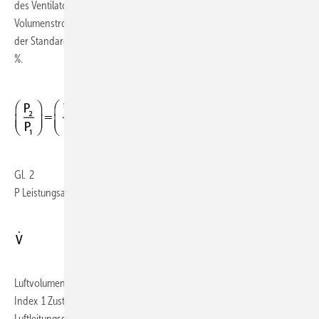
des Ventilatorsystems erhöht sich entsprechend dem
Volumenstromanteil durch die Undichtheit des Luftleitungssystems in
der Standardklasse näherungsweise nach Gleichung 2 und 3 um 52
%.
Gl. 2
P Leistungsaufnahme des Ventilatorsystems in W
3
Luftvolumenstrom in m
/h
Index 1 Zustand ohne Berücksichtigung der Undichtheit des
Luftleitungssystems