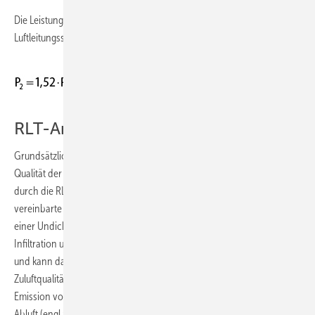
Die Leistungsaufnahme aufgrund der Undichtheit des
Luftleitungssystems ergibt sich damit für die Standardklasse zu:
RLT-Anlagenbetrieb und Luftqualität
Grundsätzlich wird für den RLT-Anlagenbetrieb gefordert, dass die
Qualität der Zuluft (engl.: supply air, SUP) im Vergleich zur Außenluft
durch die RLT-Anlage nicht beeinträchtigt werden darf, damit die
vereinbarte Raumluftqualität gewährleistet werden kann. Aufgrund
einer Undichtheit des Luftleitungssystems strömt jedoch bei der
Infiltration unaufbereitete Luft aus der Umgebung in die Zuluftleitung
und kann dadurch zu einer unerwünschten Änderung der
Zuluftqualität führen. Für den Fall der Exfiltration kann durch die
Emission von Stoffen wie CO
und VOC aus dem Raum, belastete
2
Abluft (engl.: extract air, ETA) aus der Luftleitung in die Umgebung