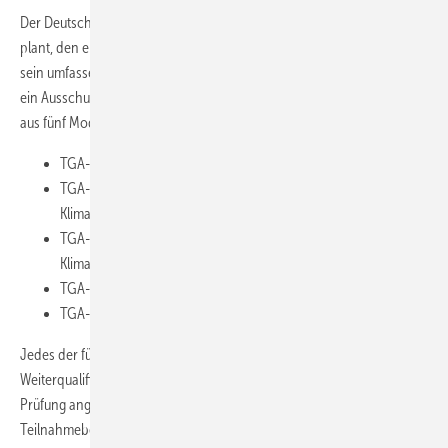
Der Deutsche Fachverband für Luft- und Wasserhygiene e. V. (DFLW)
plant, den energieeffizienten und hygienischen RLT-Anlagenbetrieb in
sein umfassendes Schulungsangebot aufzunehmen. Aktuell Arbeitet
ein Ausschuss des Verbands an der Entwicklung eines Lehrgangs, der
aus fünf Modulen bestehen soll. Die Arbeitsfelder sind:
TGA-Fachkundiger für Klimamesstechnik
TGA-Fachkundiger für Hygiene in der Lüftungs- und
Klimatechnik
TGA-Fachkundiger für die energetische Inspektion von
Klimaanlagen
TGA-Fachkundiger für Elektrotechnik
TGA-Fachkundiger für MSR-Technik und Gebäudeautomation
Jedes der fünf Module soll dabei eine eigenständige
Weiterqualifizierung darstellen, für dessen Abschluss eine schriftliche
Prüfung angeboten sowie eine entsprechende
Teilnahmebescheinigung ausgestellt werden soll.