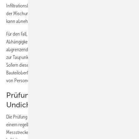
Infiltrationsluft eine Feuchtesenke ist, sinkt der Feuchtegehalt nach
der Mischung und die Behaglichkeit im belüfteten Raum (oder Zone)
kann abnehmen.
Für den Fall, dass die Exfiltrationsluft eine Feuchtequelle ist, kann es in
Abhängigkeit der Oberflächentemperatur, der die Umgebungsluft
abgrenzenden Bauteile und der Größe des Luftleckagevolumenstroms
zur Taupunktunterschreitung und damit zu Kondensatanfall kommen.
Sofern dieser Zustand häufiger vorkommt, kann es auf diesen
Bauteiloberflächen zur mikrobiellen Besiedelung und bei Anwesenheit
von Personen zu einer Gefährdung ihrer Gesundheit kommen.
Prüfung des Luftleitungssystems auf
Undichtheit
Die Prüfung eines Luftleitungssystems auf Undichtheit erfolgt mit
einem regelbaren Ventilatorsystem, mit dem ein Prüfdruck über eine
Messstrecke aufgebaut werden kann
Abb. 9
. Der Druck in der