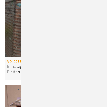
VDI 2035 / AGFW FW 510
Einsatzgrenzen kupfergelöteter
Platten-Wärme­übertrager