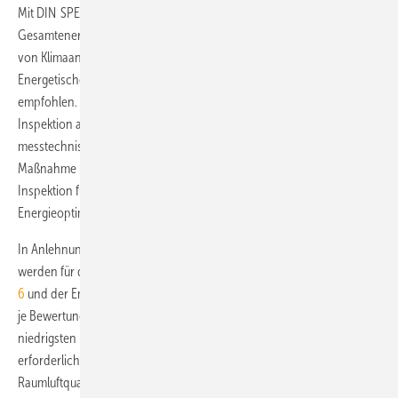
Mit DIN SPEC 15 240 [6] „Lüftung von Gebäuden –
Gesamtenergieeffizienz von Gebäuden – Energetische Inspektion
von Klimaanlagen“ wird ein Verfahren für die Durchführung der
Energetischen Inspektion von Klimaanlagen nach § 12 EnEV
empfohlen. Danach wird für das Luftleitungssystem eine „visuelle
Inspektion auf offensichtliche Leckagen“ durchgeführt. Die
messtechnische Überprüfung der Undichtheit ist eine optionale
Maßnahme und in Abhängigkeit des Ergebnisses aus der visuellen
Inspektion für die Ausarbeitung von Vorschlägen zur
Energieoptimierung durchzuführen.
In Anlehnung an DIN EN 15 242 [7] (siehe auch
Abb. 2
und
Abb. 3
)
werden für die Bewertung vier Luftdichtheitsklassen vorgegeben
Abb.
6
und der Energiekennwert für RLT-Anlagen über einen Leckagefaktor
je Bewertungsklasse korrigiert. In der Standardklasse – der
niedrigsten Klasse – entspricht das einem Zuschlag von 15 % auf den
erforderlichen Luftvolumenstrom zur Aufrechterhaltung der
Raumluftqualität. Mit deutlichen Konsequenzen: Der Energieverbrauch