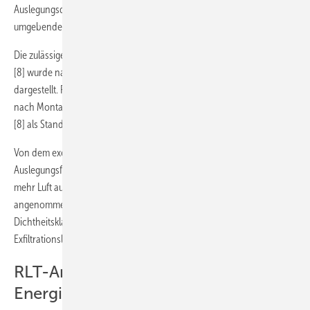
Auslegungsdifferenzdruck in dem Luftleitungsabschnitt zur
umgebenden Luft beträgt 162 Pa.
Die zulässige Undichtheit nach DIN EN 13 779 und DIN EN 16 798-3
[8] wurde nach Gleichung 1 berechnet. Die Ergebnisse sind in
Abb. 5
dargestellt. Für den Fall, dass die Undichtheit des Luftleitungssystems
nach Montage nicht durch eine Messung festgestellt wird, empfiehlt
[8] als Standardwert analog zu
Abb. 2
und
Abb. 3
anzusetzen.
Von dem exemplarischen RLT-System muss durch diese Exfiltration im
3
Auslegungsfall je nach Dichtheitsklasse zwischen 5,4 und 361,9 m
/h
mehr Luft aufbereitet und gefördert werden. Wird für die RLT-Anlage
angenommen, dass sie 3000 h/a in Betrieb ist, ergibt das für die
Dichtheitsklasse B bei konstantem Auslegungsluftvolumenstrom einen
3
Exfiltrationsluftvolumenstrom von 184 900 m
/a.
RLT-Anlagenbetrieb und
Energieeffizienz