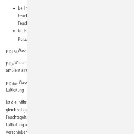
bei Infiltration p
D,duct die Infiltrationsluft ist
D,LEA
Feuchtesenke p
> p
die Infiltrationsluft ist
D,LEA
D,duct
Feuchtequelle
bei Exfiltration p
D,a die Exfiltrationsluft ist Feuchtesenke
D,LEA
p
> p
die Exfiltrationsluft ist Feuchtequelle
D,LEA
D,a
p
Wasserdampfpartialdruck der Leckluft (engl.: leakage air, LEA)
D,LEA
p
Wasserdampfpartialdruck der Atmosphäre (Umgebungsluft, engl.:
D,a
ambient air)
p
Wasserdampfpartialdruck der behandelten Luft in der
D,duct
Luftleitung
Ist die Infiltrationsluft eine Feuchtequelle gegenüber der Zuluft und
gleichzeitig der Luftleckagevolumenstrom groß, steigt der
Feuchtegehalt bei der Mischung der Luftvolumenströme in der
Luftleitung und der Taupunkt kann sich in einen kritischen Bereich
verschieben, sodass es zu Kondensatanfall kommen kann. Wenn die