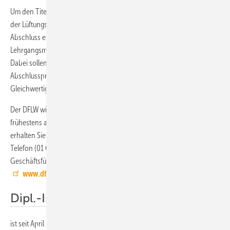
Um den Titel „TGA-Sachkundiger für Energieeffizienz und Hygiene in
der Lüftungs- und Klimatechnik“ zu erlangen, ist der erfolgreiche
Abschluss einer schriftlichen Gesamtprüfung über alle fünf
Lehrgangsmodule erforderlich, so die Planung des Ausschusses.
Dabei sollen bereits vorhandene Weiterqualifizierungen mit
Abschlussprüfungen bei anderen Institutionen nach Prüfung auf
Gleichwertigkeit anerkannt werden können.
Der DFLW will die fünf Lehrgangsmodule als Gesamtlehrgang
frühestens ab Oktober 2015 anbieten. Nähere Informationen dazu
erhalten Sie beim Autor und Mitglied des Ausschusses Wolf Rienhardt,
Telefon (01 60) 94 41 54 10, bei Winfried Hackl, DFLW-
Geschäftsführer, Telefon (01 72) 6 75 68 39 und auf:
www.dflw.info
Dipl.-Ing. (FH) Wolf Rienhardt
ist seit April 2005 Mitglied des DFLW (Deutscher Fachverband für Luft-