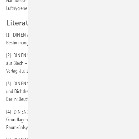
Nachbesserungsmaßnahmen trotzdem ausgeführt werden, weil die
Lufthygiene einen höheren Stellenwert als die Wirtschaftlichkeit hat.
Literatur
[1] DIN EN 779 Partikel-Luftfilter für die allgemeine Raumlufttechnik –
Bestimmung der Filterleistung. Berlin: Beuth Verlag, Oktober 2012
[2] DIN EN 1507 Lüftung von Gebäuden – Rechteckige Luftleitungen
aus Blech – Anforderungen an Festigkeit und Dichtheit. Berlin: Beuth
Verlag, Juli 2006
[3] DIN EN 12 237 Lüftung von Gebäuden – Luftleitungen – Festigkeit
und Dichtheit von Luftleitungen mit rundem Querschnitt aus Blech.
Berlin: Beuth Verlag, Juli 2003
[4] DIN EN 13 779 Lüftung von Nichtwohngebäuden – Allgemeine
Grundlagen und Anforderungen für Lüftungs- und Klimaanlagen und
Raumkühlsysteme. Berlin: Beuth Verlag, September 2007