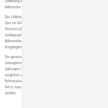
Luftleitung und der geförderte Luftvolumenstrom werden mit
kalibrierten Messgeräten gemessen.
Das Luftleitungssystem oder der zu prüfende Luftleitungsabschnitt ist
über ein Zeitintervall von fünf Minuten mit einem Prüfdruck (statischer
Druck im Luftleitungssystem oder -abschnitt), der oberhalb des
Auslegungsbetriebsdrucks liegt (p
p
), zu prüfen.
test
design
Währenddessen darf der Prüfdruck höchstens um ± 5 % vom
festgelegten Wert abweichen.
Der gemessene Luftvolumenstrom (q
), der durch die
v,measured
Leitungsleckage verursacht wird, muss anschließend mit dem maximal
zulässigen Luftvolumenstrom der vereinbarten Luftdichtheitsklasse
verglichen werden. Sofern bei der Prüfung nicht die
Referenzbedingungen nach [2] oder [3] vorherrschen, was häufig der
Fall ist, muss der gemessene Wert mit Gleichung 4 nach [3] korrigiert
werden.