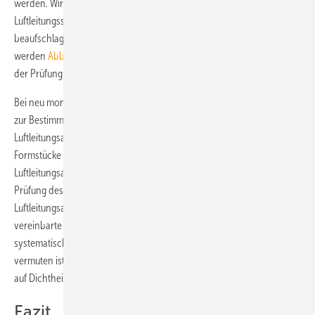
werden. Wird eine unzulässige Undichtheit festgestellt, muss das
Luftleitungssystem (bzw. der Luftleitungsabschnitt) mit Prüfnebel
beaufschlagt und durch Inspektion die Leckagestelle festgestellt
werden
Abb. 1
. Deshalb muss als Voraussetzung für die Durchführung
der Prüfung das Luftleitungssystem frei zugänglich sein.
Bei neu montierten Luftleitungen kann für eine orientierende Prüfung
zur Bestimmung der Undichtheit ein repräsentativer
Luftleitungsabschnitt hinsichtlich der Abmessungen und der
Formstücke gewählt werden. Entspricht die Undichtheit des geprüften
Luftleitungsabschnitts der vereinbarten Luftdichtheitsklasse, kann die
Prüfung des Luftleitungssystems auf weitere repräsentative
Luftleitungsabschnitte reduziert bleiben. Für den Fall, dass die
vereinbarte Luftdichtheitsklasse nicht erreicht wird und ein
systematischer Fehler bei der Herstellung oder der Montage zu
vermuten ist, ist es ggf. erforderlich, das gesamte Luftleitungssystem
auf Dichtheit zu prüfen.
Fazit