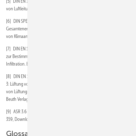
[5] DIN EN 14 239 Lüftung von Gebäuden – Luftleitungen – Messung
von Luftleitungsoberflächen. Berlin: Beuth Verlag, April 2004
[6] DIN SPEC 15 240 Lüftung von Gebäuden –
Gesamtenergieeffizienz von Gebäuden – Energetische Inspektion
von Klimaanlagen. Berlin: Beuth Verlag, Oktober 2013
[7] DIN EN 15 242 Lüftung von Gebäuden – Berechnungsverfahren
zur Bestimmung der Luftvolumenströme in Gebäuden einschließlich
Infiltration. Berlin: Beuth Verlag, September 2007
[8] DIN EN 16 798-3 (Entwurf), Energieeffizienz von Gebäuden – Teil
3: Lüftung von Nichtwohngebäuden – Anforderungen an die Leistung
von Lüftungs- und Klimaanlagen und Raumkühlsystemen. Berlin:
Beuth Verlag, Januar 2015
[9] ASR 3.6 Lüftung, GMBl 2012, S. 92, geändert durch GMBl 2013, S.
359, Download auf
www.baua.de
Glossar