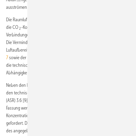
ausströmen.
Die Raumluftqualität wird im Wesentlichen über die Staubbelastung,
die CO
-Konzentration und die flüchtigen organischen
2
Verbindungen (engl.: volatile organic compound, VOC) beschrieben.
Die Verminderung der Staubbelastung erfolgt über die technische
Luftaufbereitung durch Filterung und die der CO
-Konzentration
Abb.
2
7
sowie der VOCs durch die Größe des Außenluftvolumenstroms. Für
die technische Aufbereitung werden in [4] Luftfilterqualitäten in
Abhängigkeit der Außen- und Raumluftqualität empfohlen
Abb. 8
.
Neben den Empfehlungen für die maximale CO
-Konzentration in
2
den technischen Regelwerken ist auch die Arbeitsstättenrichtlinie
(ASR) 3.6 [9] als gesetzliches Regelwerk zu beachten. In der gültigen
Fassung werden Maßnahmen beim Überschreiten einer CO
-
2
3
Konzentration in der Raumluft von 1000 ppm bzw. 1000 ml/m
gefordert. Die CO
-Konzentration der Außenluft hat auf die Größe
2
des angegebenen Grenzwerts keinen Einfluss.