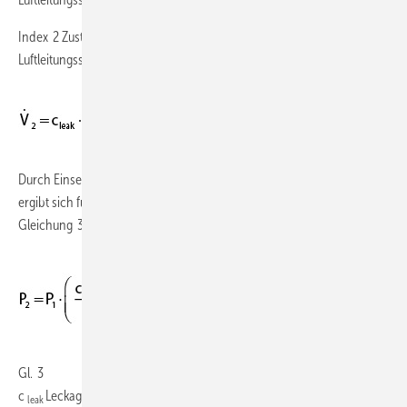
Index 2 Zustand mit Berücksichtigung der Undichtheit des
Luftleitungssystems
Durch Einsetzen von in Gleichung 2 und anschließende Umformung
ergibt sich für die Leistungsaufnahme des Ventilatorsystems
Gleichung 3:
Gl. 3
c
Leckagefaktor für die Luftdichtheitsklasse nach
Abb. 6
leak