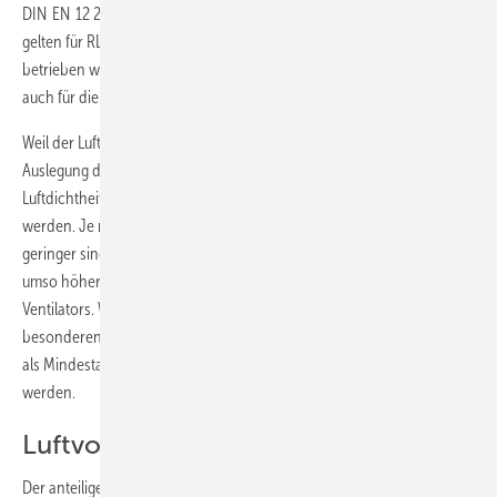
DIN EN 12 237 [3] für runde
Abb. 3
Luftleitungen beschrieben. Sie
gelten für RLT-Anlagen, die im Überdruck oder im Unterdruck
betrieben werden. Nach DIN EN 13 779 [4] gilt diese Klassifizierung
auch für die weiteren Bauteile im Luftleitungssystem.
Weil der Luftleckagevolumenstrom
Abb. 4
ein Parameter für die
Auslegung des Ventilators ist, muss bereits in der Planungsphase die
Luftdichtheitsklasse zwischen Planer und Betreiber vereinbart
werden. Je niedriger die Luftdichtheitsklasse gewählt wird, desto
geringer sind die Investitionskosten für das Luftleitungssystem, aber
umso höher sind die Kosten für die elektrische Antriebsenergie des
Ventilators. Wurde keine Vereinbarung getroffen und sind keine
besonderen Anforderungen an das Luftleitungssystem gestellt, sollte
als Mindestanforderung die Luftdichtheitsklasse B angenommen
werden.
Luftvolumenstrom-Berechnung
Der anteilige Luftvolumenstrom in der Luftleitung (q
) durch Ex-
vductleak