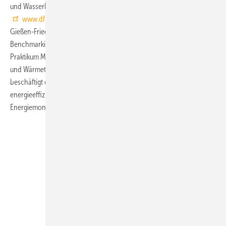
und Wasserhygiene e. V.) und gehört dem DFLW-Vorstand an,
www.dflw.info
. Rienhardt ist seit 1997 selbstständig. An der FH
Gießen-Friedberg lehrte er das Fach Anlagenbetrieb und
Benchmarking im Studiengang Facility Management und führte das
Praktikum Mess-, Steuer- und Regeltechnik im Studiengang Energie-
und Wärmetechnik im Lehrauftrag durch. Seit Oktober 2014
beschäftigt er sich mit Planung, Consulting und Training für
energieeffiziente Gebäudesystemtechnik und deren
Energiemonitoring.