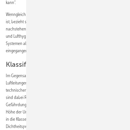
kann“.
Wenngleich diese Legaldefinition für Klimatechniker unbefriedigend
ist, bezieht sie die Undichtheit von Luftleitungssystemen ein, auf die
nachstehend unter den Gesichtspunkten Energieeffizienz, Luftqualität
und Lufthygiene eingegangen wird. Auf die Undichtheit von RLT-
Systemen als Thema mit speziellen Ausprägungen wird hier nicht
eingegangen.
Klassifizierung der Undichtheit
Im Gegensatz zu wasser- und gasführenden Medienleitungen dürfen
Luftleitungen von RLT-Anlagen nach den Empfehlungen der
technischen Regelwerke eine Undichtheit aufweisen. Ausgenommen
sind dabei RLT-Anlagen, bei denen von der geförderten Luft ein
Gefährdungspotenzial für die Gesundheit des Menschen ausgeht. Die
Höhe der Undichtheit wird bei rechteckigen und runden Luftleitungen
in die Klassen A bis D unterteilt. Die Klassifizierung und
Dichtheitsprüfung ist in DIN EN 1507 [2] für rechteckige
Abb. 2
und in