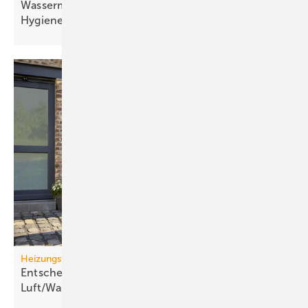
Wassermanagement-System schließt kritische
Hygienelücke
Heizungswende
Entscheidungskriterien für
Luft/Wasser-Wärme­pumpen