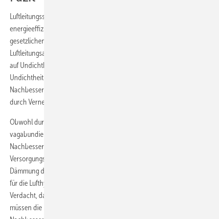
Luftleitungssysteme mit einer höheren Dichtheitsklasse ermöglichen
energieeffizientere Gebäude und die Einhaltung der Anforderung in
gesetzlichen Regelwerken, wie EnEG oder EnEV. Für
Luftleitungsanlagen im Bestand und bei der Errichtung ist eine Prüfung
auf Undichtheit nur dann erfolgreich im Abschluss (Verringerung der
Undichtheit bzw. Erreichung der vereinbarten Dichtheitsklasse durch
Nachbesserungsmaßnahmen), wenn die Leckagestellen inspiziert und
durch Vernebelung sichtbar gemacht werden können.
Obwohl durch undichte Luftleitungen große Luftvolumenströme
vagabundieren, ist es häufig unwirtschaftlich, für die Inspektion und
Nachbesserung geschlossene oder abgehängte Decken und / oder
Versorgungsschächte zu öffnen und die gegebenenfalls vorhandene
Dämmung der Luftleitungen zu entfernen. Sind jedoch Anforderungen
für die Lufthygiene zu beachten oder besteht ein begründeter
Verdacht, dass die Lufthygiene aufgrund von Leckagen gefährdet ist,
müssen die Prüfung auf Undichtheit und