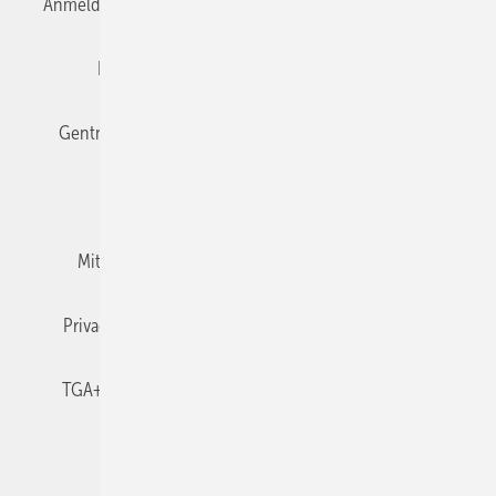
Anmelden
Anmeldung & Registrierung
Datenschutz
Editor's choice
E-Paper
Fachbeiträge
Gentner Verlag
Impressum
Karriere bei Gentner
Team
Mediaservice
Mitgliedschaften und Engagement
Newsletter
Privacy Manager
RSS-Feed
TGA+E abonnieren
TGA+E-WissensCheck
Veranstaltungen / Webinare
© 2026 TGA+E Fachplaner