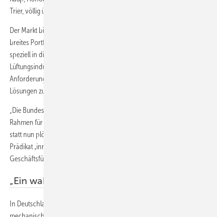
Trier, völlig überrascht.
Der Markt biete für sämtliche Räume in Nicht-Wohngebäuden ein
breites Portfolio praxisbewährter und sicherer Lüftungssysteme −
speziell in diesem Segment ist die deutsche Klima- und
Lüftungsindustrie weltweit führend. Insofern stehen für alle
Anforderungen vom Schulgebäude bis zum Reinraum hervorragende
Lösungen zur Verfügung.
„Die Bundesregierung wäre gut beraten, einen ordnungspolitischen
Rahmen für angemessene Luftqualität in Klassenzimmern zu schaffen,
statt nun plötzlich ein System zu propagieren, dem wahrlich nicht das
Prädikat ‚innovativ‘ zugeschrieben werden kann“, so Günther Mertz,
Geschäftsführer des Fachverbands Gebäude-Klima (
FGK
).
„Ein wahres Trauerspiel“
In Deutschland sind weniger als 10 % der Schulgebäude mit
mechanischen Lüftungssystemen ausgestattet. Dies rächt sich jetzt, da