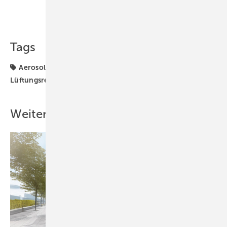
Teilen
Link kopieren
Tags
Aerosole
FGK
Luftreiniger
Lüftungsanlage
Lüftungsregeln
Raumlufttechnik
Weitere Inhalte