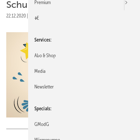
Schullüftung
Premium
22.12.2020
|
Druckvorschau
+E
Services
Abo & Shop
Media
Newsletter
Specials
alashi / DigitalVision Vectors
GModG
Wärmepumpe