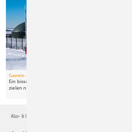
Gasnetz-Dekarbonisierung
Ein bisschen Grüngas geht bei den Klima­schutz­
zielen nicht
auf
Abo- & Leserservice
AGB
Alle Inhalte chronologisch