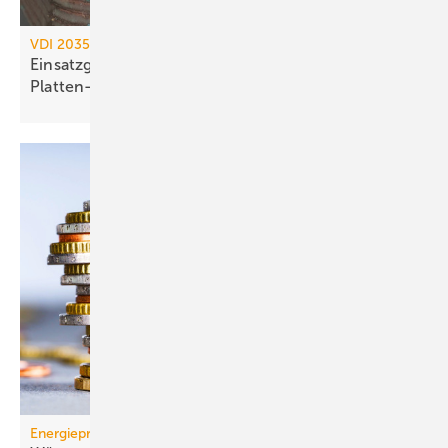
VDI 2035 / AGFW FW 510
Einsatzgrenzen kupfergelöteter
Platten-Wärme­übertrager
Energiepreise