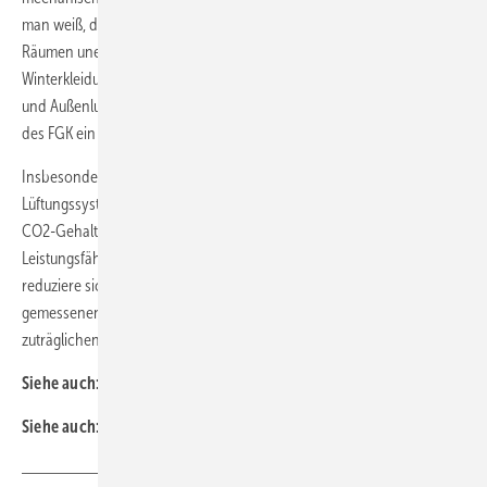
man weiß, dass gute Lüftung zur Reduzierung der Virenbelastung in
Räumen unerlässlich ist. Dass die Schülerinnen und Schüler nun mit
Winterkleidung in den Klassenzimmern sitzen, der kalten Außenluft
und Außenluftlärmbelästigungen ausgesetzt sind, ist nach Auffassung
des FGK ein wahres Trauerspiel.
Insbesondere, weil es seit Jahren kostengünstige und effiziente
Lüftungssysteme gibt. Seit vielen Jahren ist bekannt, dass ein hoher
CO2-Gehalt in der Raumluft sich zudem negativ auf die
Leistungsfähigkeit von Schülerinnen und Schülern auswirkt. So
reduziere sich die Leistungsfähigkeit bei häufig in Klassenräumen
gemessenen 3000 ppm um 10 % gegenüber gesundheitlich
zuträglichen CO
-Gehalten von 600 bis 800 ppm. ■
2
Siehe auch:
Marshallplan für die Schullüftung
Siehe auch:
TGA-Themenseite Corona-Lüftung