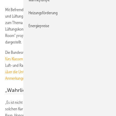
Mit Befremden reagierten Wissenschaftler und Experten der Klima-
Heizungsförderung
und Lüftungstechnik auf eine Werbekampagne der Bundesregierung
zum Thema „Schullüftung“. Ein seit Jahrzehnten bekanntes
Energiepreise
Lüftungskonzept, die Quelllüftung, wird als „Next Generation Class
Room“ propagiert und altbekannte Effekte dieser Lüftung als Neuheit
dargestellt.
Die Bundesregierung wirbt unter der Headline
Weltraumtechnik
fürs Klassenzimmer
für eine Entwicklung des Deutschen Zentrums für
Luft- und Raumfahrt und eines privaten Unternehmens;
TGA hatte
über die Untersuchung bereits berichtet und den Artikel mit
Anmerkungen der Redaktion versehen
.
„Wahrlich nicht innovativ“
„Es ist nicht nachvollziehbar, wie sich die Bundesregierung vor einen
solchen Karren spannen lässt“, zeigt sich Prof. Dr.-Ing. Christoph
Kaup, Honorarprofessor am Umwelt-Campus Birkenfeld, Hochschule