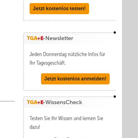
nicht
Jetzt kostenlos testen!
eren
 mit
Newsletter
alerie
Jeden Donnerstag nützliche Infos für
s
Ihr Tagesgeschäft.
Jetzt kostenlos anmelden!
trom-
WissensCheck
n
Testen Sie Ihr Wissen und lernen Sie
en.
dazu!