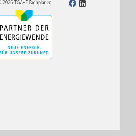
© 2026 TGA+E Fachplaner
 je
.
fnung
strömt
dass
 die
en sein
zelne