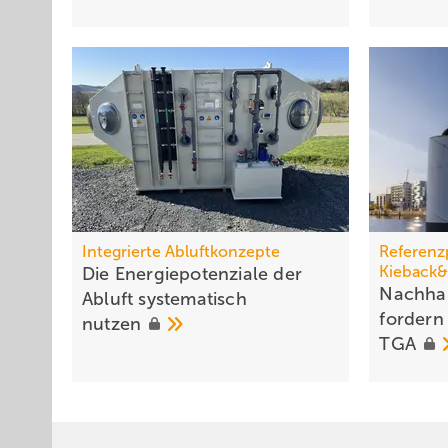
1 min/h.
Integrierte Abluftkonzepte
Referenz
Kieback&
Die Energiepotenziale der
Nachha
Abluft systema­tisch
fordern 
nutzen
TGA
Bild 2 Ergebnis der Berechnung für das Anwendungsbeispiel 
Da die Lüftung automatisiert ist, kann man von einem da