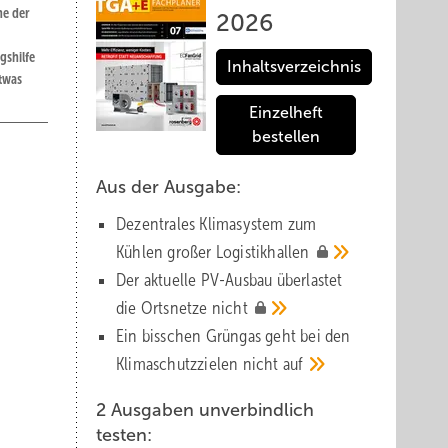
ne der
2026
gshilfe
Inhaltsverzeichnis
twas
Einzelheft
bestellen
Aus der Ausgabe:
Dezentrales Klimasystem zum
Kühlen großer
Logistik­hallen
Der aktuelle PV-Ausbau über­lastet
die Orts­netze
nicht
Ein bisschen Grüngas geht bei den
Klima­schutz­zielen nicht
auf
d
2 Ausgaben unverbindlich
testen: