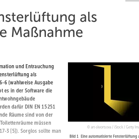
sterlüftung als
che Maßnahme
omation und Entrauchung
ensterlüftung als
6-6 (wahlweise Ausgabe
bt es in der Software die
ichtwohngebäude
den dafür DIN EN 15 251
ende Räume sind von der
 Toilettenräume müssen
art-skvortsova / iStock / Getty I
7-3 [5]). Sorglos sollte man
Bild 1 Eine automatisierte Fensterlüftung 