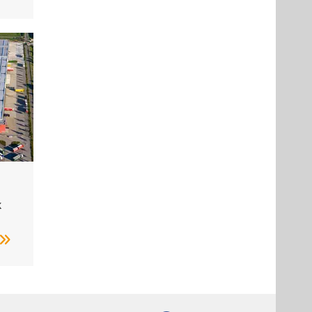
k
adler / VFE
ie eine