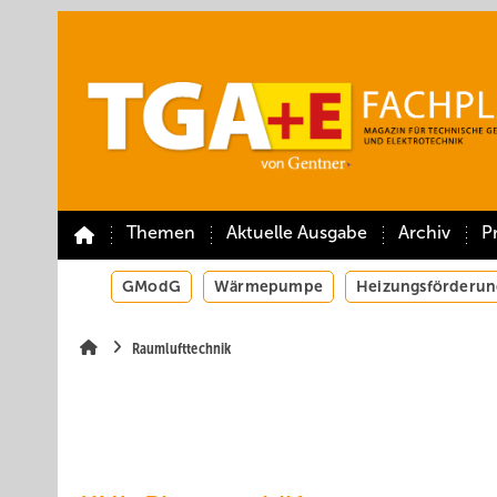
Springe
Springe
Springe
auf
auf
auf
Hauptinhalt
Hauptmenü
SiteSearch
Themen
Aktuelle Ausgabe
Archiv
P
GModG
Wärmepumpe
Heizungsförderun
Raumlufttechnik