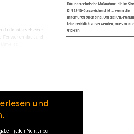
lüftungstechnische Maßnahme, die im Sin
DIN 1946-6 ausreichend ist … wenn die
Innentüren offen sind. Um die KNL-Planun
lebenswirklich zu verwenden, muss man e
en Luftaustausch einer
tricksen.
e Fenster ermittelt und
nahme ist.
 Fensteröffnung verwendet die
men.
Planungshilfe ist aber einiges zu beachten.
terlesen und
n.
Fenster in Parallelabstellung, Schiebefenster und Lichte Öffnung) un
shilfe (KNL: kontrollierte natürliche Lüftung) des Verbands
gabe – jeden Monat neu
volumenstrom durch das Fenster nach den Algorithmen aus der