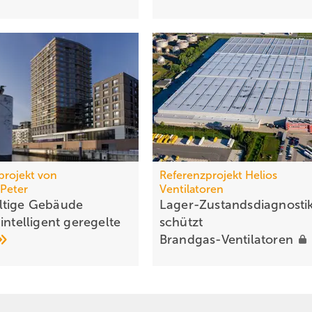
projekt von
Referenzprojekt Helios
Peter
Ventilatoren
ltige Gebäude
Lager-Zustandsdiagnosti
intelli­gent geregelte
schützt
Brandgas-Ventilatoren
N
mit der KNL-Planungshilfe.
uerhaften Betrieb ausgehen. Das ist auch im Sinne der DIN 1946-6, d