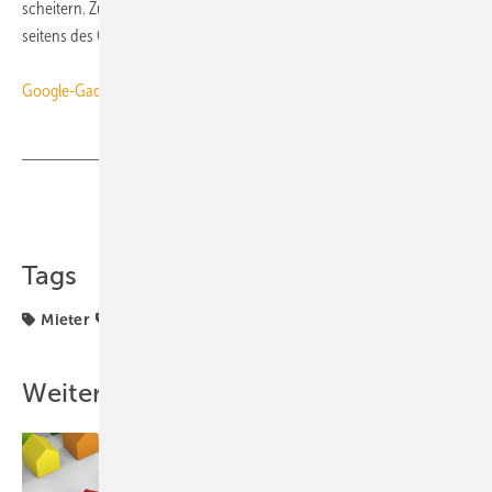
scheitern. Zur Lösung des Problems gibt es momentan Aktivitäten
seitens des Gesetzgebers.
ToR
Google-Gadget
: TGA-Meldungen brandaktuell auf Ihrer iGoogle-Seite
Teilen
Link kopieren
Tags
Mieter
Recht
Weitere Inhalte