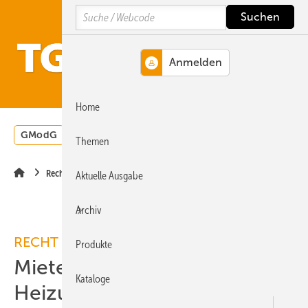
Springe
Springe
Springe
Search
auf
auf
auf
Hauptinhalt
Hauptmenü
SiteSearch
MENÜ
Home
GModG
Wärmepumpe
Heizungsförderung
Energ
Themen
Recht
Aktuelle Ausgabe
Archiv
RECHT
Produkte
Mieter müssen
Kataloge
Heizungsumstellung dulden