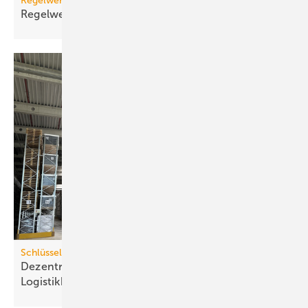
Regelwerk
Regelwerk-Update für Mai
2026
Schlüsselfertiges Komplettsystem
Dezentrales Klimasystem zum Kühlen großer
Logistik­hallen