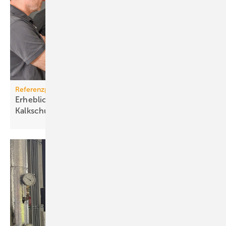
Referenzprojekt Watercryst
Erhebliche Kosteneinsparung mit einer
Kalkschutzanlage