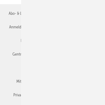
Abo- & Leserservice
AGB
Alle Inhalte chronologisch
Anmelden
Anmeldung & Registrierung
Datenschutz
Editor's choice
E-Paper
Fachbeiträge
Gentner Verlag
Impressum
Karriere bei Gentner
Team
Mediaservice
Mitgliedschaften und Engagement
Newsletter
Privacy Manager
RSS-Feed
TGA+E abonnieren