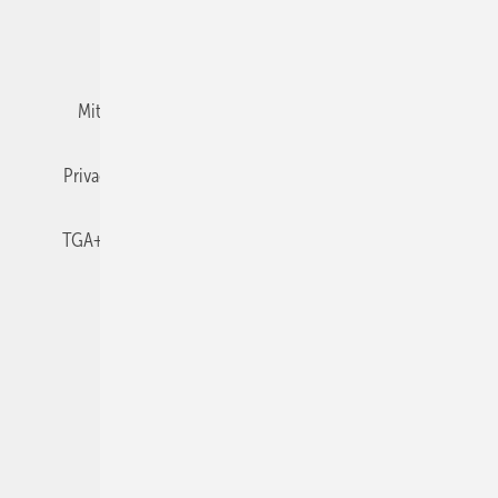
Team
Mediaservice
Mitgliedschaften und Engagement
Newsletter
Privacy Manager
RSS-Feed
TGA+E abonnieren
TGA+E-WissensCheck
Veranstaltungen / Webinare
© 2026 TGA+E Fachplaner