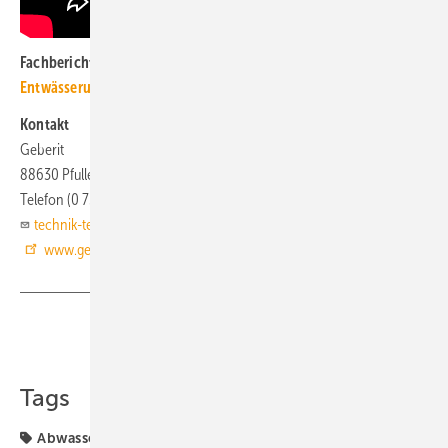
Fachberichte mit ähnlichen Themen bündelt das
TGA+E-Dossier
Entwässerung
Kontakt
Geberit
88630 Pfullendorf
Telefon (0 75 52) 9 34 10 11
technik-telefon@geberit.com
www.geberit.de
Teilen
Link kopieren
Tags
Abwasser
Entwässerung
Entwässerungsanlage