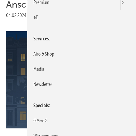
Anschlusszonen
Premium
04.02.2024
|
Veröffentlicht in
Ausgabe 02-2024
|
Druckvorschau
+E
Services
Abo & Shop
Media
Newsletter
Specials
GModG
Geberit
Wärmepumpe