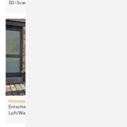
3D-Scanner für die
Hosentasche
Heizungswende
Entscheidungskriterien für
Luft/Wasser-Wärme­pumpen