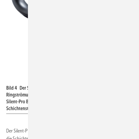
Geberit
Bild 4 Der Silent-Pro BottomTurn Bogen (links) leitet die vertikale
Ringströmung in eine horizontale Schichtenströmung um. Der
Silent-Pro BackFlip Bogen überführt die horizontale
Schichtenströmung in eine vertikale Ringströmung.
Der Silent-Pro Backflip Bogen (
Bild 4, rechts
) überführt schließlich
die Schichtenströmung erneut in eine Ringströmung. Durch die