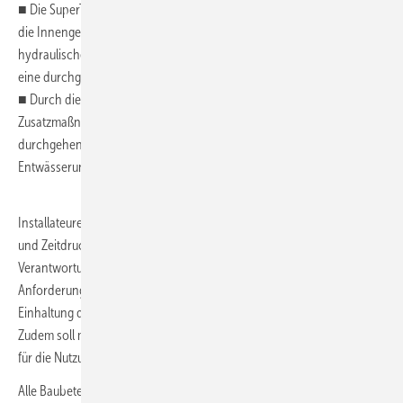
■ Die SuperTube-Formstücke bewirken durch ihre Formgebung und
die Innengeometrie, dass bei Umlenkungen und Einleitungen keine
hydraulischen Abschlüsse entstehen und so bei der Entwässerung
eine durchgehende Luftsäule erhalten bleibt.
■ Durch diese Eigenschaften sind im Regelwerk hinterlegte
Zusatzmaßnahmen und Einschränkungen zum Erhalt einer
durchgehenden Luftsäule für eine einwandfreie Funktion der
Entwässerung nicht erforderlich.
Installateure stehen bei der Realisierung von Projekten unter Kosten-
und Zeitdruck. Planer und Architekten hingegen stehen in der
Verantwortung, ordnungsgemäß zu planen und normative
Anforderungen zu erfüllen und im Rahmen der Bauüberwachung die
Einhaltung der vertraglich vereinbarten Standards zu gewährleisten.
Zudem soll möglichst wenig Platz für Technik und möglichst viel Raum
für die Nutzung des Gebäudes zur Verfügung stehen.
Alle Baubeteiligten sind deshalb bestrebt, sowohl die Kosten zu