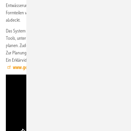
Entwässerungssystem Silent-Pro, das über eine große Auswahl an
Formteilen von DN 50 bis DN 150 die gängigsten Anwendungen
abdeckt.
Das System lässt sich nach Angaben von Geberit mit allen gängigen
Tools, unter anderem mit dem Geberit ProPlanner und Dendrit Studio,
planen. Zudem gibt es für Silent-Pro SuperTube BIM-Daten im Katalog.
Zur Planung steht auch ein eigener SuperTube Assistent zur Verfügung.
Ein Erklärvideo zu Silent-Pro SuperTube findet sich hier:
www.geberit.de/supertube