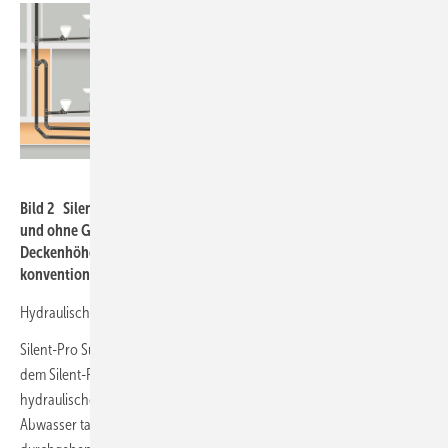
Geberit
Bild 2 Silent-Pro SuperTube lässt sich ohne Umgehungsleitung
und ohne Gefälle so platzsparend installieren, dass die
Deckenhöhe optimal ausgenutzt wird (rechts). Links:
konventionelle Installation.
Hydraulische Optimierung bewirkt eine durchgehende Luftsäule
Silent-Pro SuperTube besteht aus nur drei Komponenten. Erstens,
dem Silent-Pro Carve Abzweig (
Bild 3
). Das Formstück verhindert den
hydraulischen Abschluss in der Fallleitung. Indem das zuströmende
Abwasser tangential in die Fallleitung eingeleitet wird, bleibt die