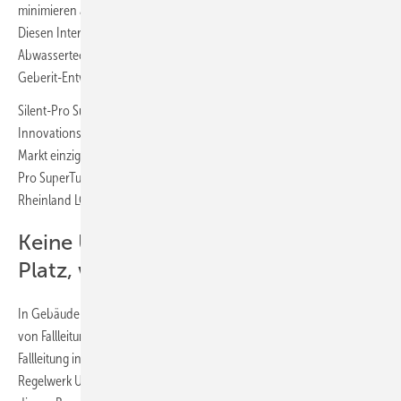
minimieren als auch den Platzbedarf so gering wie möglich zu halten.
Diesen Interessen kommt Geberit mit seiner neu entwickelten
Abwassertechnologie Silent-Pro SuperTube nach, die mit dem
Geberit-Entwässerungssystem Silent-Pro kompatibel ist.
Silent-Pro SuperTube bewegt sich aufgrund des hohen
Innovationsgrads (zurzeit noch) außerhalb des Regelwerks und ist im
Markt einzigartig. Die hydraulische Leistung und Funktion von Silent-
Pro SuperTube sind aber bereits durch einen Prüfbericht des TÜV
Rheinland LGA Products bestätigt worden.
Keine Umgehungsleitung: weniger
Platz, weniger Kosten
In Gebäuden mit Fallleitungslängen von über 10 m müssen im Bereich
von Fallleitungsverziehungen und beim Übergang einer senkrechten
Fallleitung in eine horizontale Leitung nach dem einschlägigen
Regelwerk Umgehungsleitungen installiert werden. Zudem sind in