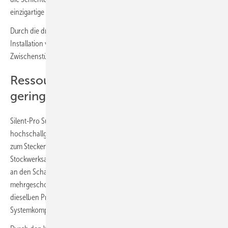
einzigartige Umlenkung wird ein hydraulischer Abschluss verhindert.
Durch die drei Komponenten entfallen aufwendigere Lösungen zur
Installation von Umlenkungen, für die zwei 45°-Bögen mit
Zwischenstück erforderlich wären.
Ressourcenschonend durch einen
geringeren Materialeinsatz
Silent-Pro SuperTube ist die hydraulisch optimierte Ergänzung des
hochschallgedämmten Geberit-Entwässerungssystems Silent-Pro
zum Stecken. Das System wurde für Fallleitungen und
Stockwerksanbindungen bei Bauprojekten mit hohen Anforderungen
an den Schallschutz konzipiert. Die drei SuperTube-Formstücke für
mehrgeschossige Gebäude oder Terrassenhäuser verfügen über
dieselben Produkt- und Materialeigenschaften wie die restlichen
Systemkomponenten, auch beim Schallschutz.