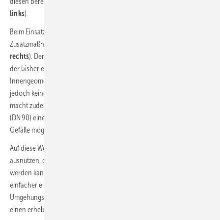
diesen Bereichen verbotene Anschlusszonen zu beachten (
Bild 2,
links
).
Beim Einsatz der Silent-Pro-SuperTube-Formstücke sind diese
Zusatzmaßnahmen und Einschränkungen nicht notwendig (
Bild 2,
rechts
). Denn sie existieren aufgrund hydraulischer Gegebenheiten
der bisher eingesetzten Rohrsysteme. Durch die strömungsoptimierte
Innengeometrie der Silent-Pro-SuperTube-Formstücke werden
jedoch keine Umgehungsleitungen mehr benötigt. Ihre Technologie
macht zudem bei einer Länge von bis zu 6 m (DN 100) bzw. bis zu 4 m
(DN 90) eine Planung oder Installation der horizontalen Leitung ohne
Gefälle möglich.
Auf diese Weise lässt sich die Deckenhöhe in den Räumen optimal
ausnutzen, da der Umlenkungsbogen sehr nah an der Decke installiert
werden kann. Vorgeschriebene Mindestraumhöhen können so
einfacher eingehalten werden. Durch den Wegfall der
Umgehungsleitung bedeutet dies neben der Materialeinsparung auch
einen erheblichen Zeitvorteil bei der Installation.