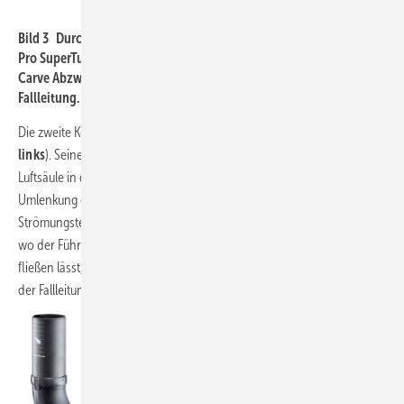
Geberit
Bild 3 Durch die hydraulische Optimierung kommt es bei Silent-
Pro SuperTube zu einer durchgehenden Luftsäule. Der Silent-Pro
Carve Abzweig verhindert den hydraulischen Abschluss in der
Fallleitung.
Die zweite Komponente ist der Silent-Pro BottomTurn Bogen (
Bild 4,
links
). Seine strömungsoptimierte Geometrie stellt sicher, dass die
Luftsäule in der Fallleitung nicht unterbrochen wird und die
Umlenkung ohne unnötige Energieverluste erfolgt. Der
Strömungsteiler lenkt das Abwasser auf die Außenseite des Bogens,
wo der Führungskanal die Ringströmung in die horizontale Leitung
fließen lässt, ohne dass das Abwasser seitlich aufschwingt. Der Impuls
der Fallleitung kann auf diese Weise optimal genutzt werden.