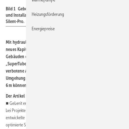
Bild 1 Geberit vereinfacht mit Silent-Pro SuperTube die Planung
Heizungsförderung
und Installation des hochschallgedämmten Entwässerungssystems
Silent-Pro.
Energiepreise
Mit hydraulisch optimierten Formstücken schlägt Geberit ein
neues Kapitel bei der Abwasserinstallation in mehrgeschossigen
Gebäuden oder bei mehrfach verzogener Fallleitung auf. Mit der
„SuperTube“-Technologie kann die Entwässerung ohne
verbotene Anschlusszonen realisiert werden,
Umgehungsleitungen entfallen und horizontale Leitungen bis zu
6 m können ohne Gefälle verlegt werden.
Der Artikel kompakt zusammengefasst
■ Geberit erweitert das für Fallleitungen und Stockwerksanbindungen
bei Projekten mit hohen Anforderungen an den Schallschutz
entwickelte Entwässerungssystem Silent-Pro um drei hydraulisch
optimierte SuperTube-Formstücke.