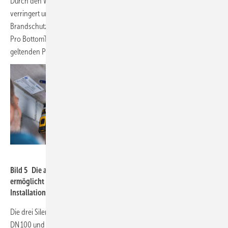
Durch den Wegfall der Umgehungsleitung wird der Materialeinsatz
verringert und es ist auch nur ein Rohrschott notwendig. Der
Brandschutz mit dem Geberit Rohrschott90 Plus EN und dem Silent-
Pro BottomTurn Bogen (
Bild 5
) wurde in Brandprüfungen gemäß den
geltenden Prüfbestimmungen über 90 Minuten nachgewiesen.
Geberit
Bild 5 Die aufgesetzte Installation des Rohrschotts in U-Form
ermöglicht einen minimalen Deckenabstand ohne erhöhten
Installationsaufwand.
Die drei Silent-Pro-SuperTube-Formstücke in den Dimensionen
DN 100 und DN 90 ergänzen ab Anfang April 2024 das