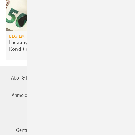
BEG EM
Heizungs­förderung mit de­gres­siven
Kondi­tionen
Abo- & Leserservice
AGB
Alle Inhalte chronologisch
Anmelden
Anmeldung & Registrierung
Datenschutz
Editor's choice
E-Paper
Fachbeiträge
Gentner Verlag
Impressum
Karriere bei Gentner