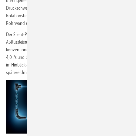
durchgehende Luftsäule erhalten. In der Folge werden die
Druckschwankungen im System reduziert. Das Wasser wird in eine
Rotationsbewegung (Ringströmung) versetzt, wodurch es an der
Rohrwand entlangfließt. Die durchgehende Luftsäule bleibt bestehen.
Der Silent-Pro Carve Abzweig erzielt dadurch eine bis zu 15 % höhere
Abflussleistung in der Fallleitung im Vergleich zu einem
konventionellen Bogenabzweig. Bei DN 90 erhöht sie sich von 3,5 auf
4,0 l/s und bei DN 100 von 5,2 auf 6,0 l/s. So wird das System flexibel
im Hinblick auf mögliche Anpassungen im Bauprozess oder eine
spätere Umnutzung oder Aufstockung des Gebäudes.