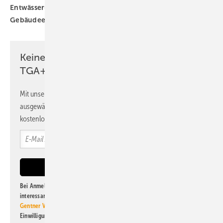
Entwässerungstechnik
Geberit
Gebäudeentwässerung
Sanitärtechnik
Keine Zeit? Kein Problem mit dem
TGA+E Newsletter!
Mit unserem Newsletter erhalten Sie regelmäßig von uns
ausgewählte Informationen und Neuigkeiten, gebündelt und
kostenlos direkt ins Postfach.
Bei Anmeldung zu diesem Newsletter bin ich damit einverstanden, über
interessante Verlags- und Online-Angebote
der Marken der Alfons W.
Gentner Verlag GmbH & Co. KG
informiert zu werden. Diese
Einwilligung kann ich jederzeit widerrufen und eine Abmeldung ist