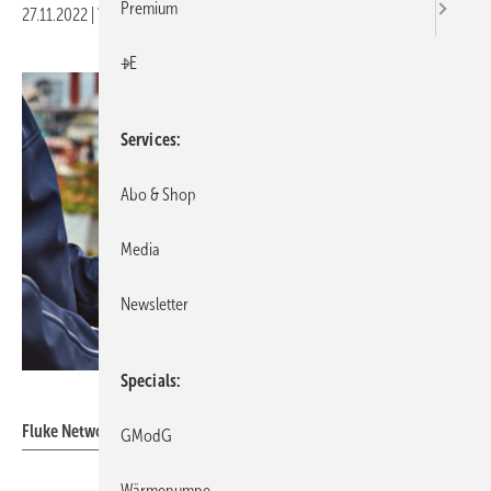
Premium
27.11.2022
|
Veröffentlicht in
Ausgabe 12-2022
|
Druckvorschau
+E
Services
Abo & Shop
Media
Newsletter
Specials
Fluke Networks
Fluke Networks: Adapter FEV300.
GModG
Wärmepumpe