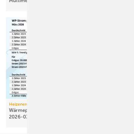
Multimeter und Kalibrator
zugleich
Heizenergiekosten
Wärmepumpen­strom-/Gas­preis-Baro­meter
2026-03