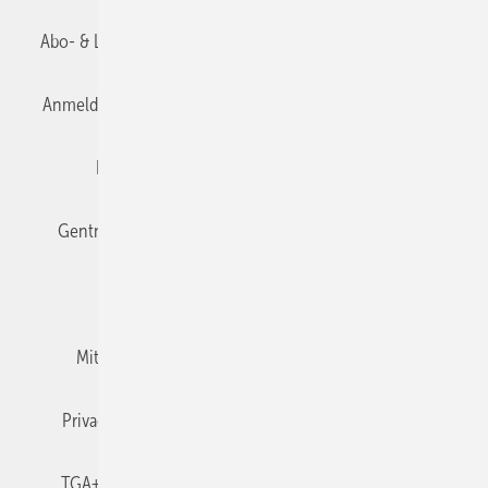
Abo- & Leserservice
AGB
Alle Inhalte chronologisch
Anmelden
Anmeldung & Registrierung
Datenschutz
Editor's choice
E-Paper
Fachbeiträge
Gentner Verlag
Impressum
Karriere bei Gentner
Team
Mediaservice
Mitgliedschaften und Engagement
Newsletter
Privacy Manager
RSS-Feed
TGA+E abonnieren
TGA+E-WissensCheck
Veranstaltungen / Webinare