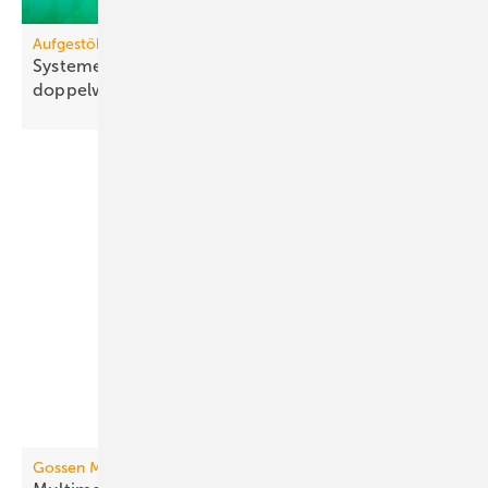
Aufgestöbert
Systeme für die TGA+E: hoch­fle­xibel, auto­nom,
dop­pel­wandig
Gossen Metrawatt