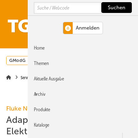
Springe
Springe
Springe
Search
auf
auf
auf
Hauptinhalt
Hauptmenü
SiteSearch
MENÜ
Home
GModG
Wärmepumpe
Heizungsförderung
Energ
Themen
Service
Aktuelle Ausgabe
Archiv
Fluke Networks
Produkte
Adapter simuliert
Kataloge
Elektrofahrzeug