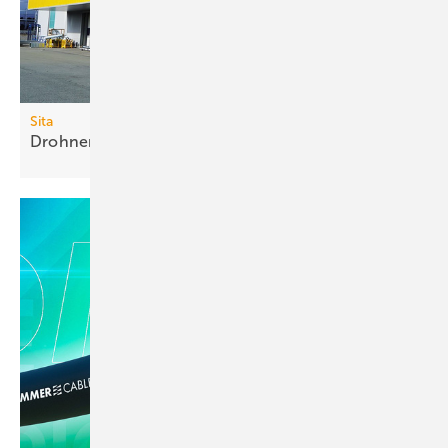
Sita
Drohnen-Service für
Flachdachaufmaß