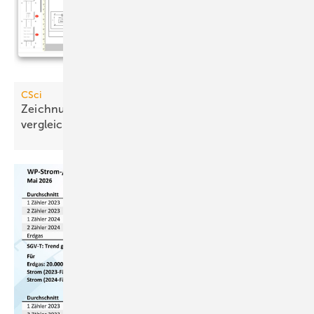
CSci
Zeichnungen und Pläne im PDF-Format
vergleichen