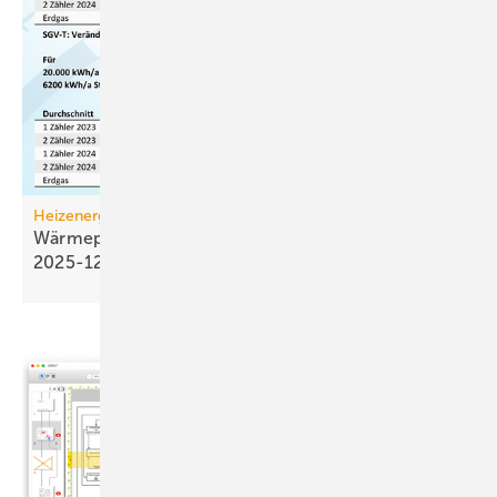
Heizenergiekosten
Wärmepumpen­strom-/Gas­preis-Baro­meter
2025-12