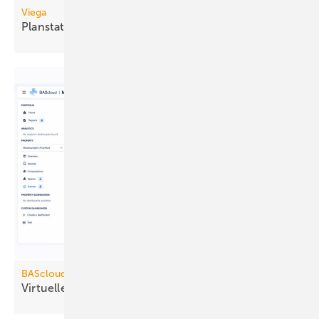
Viega
Planstatus-Prüfung per
QR-Code
BAScloud
Virtuelle
Gebäudeleittechnik