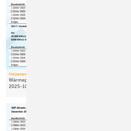
Heizenergiekosten
Wärmepumpen­strom-/Gas­preis-Baro­meter
2025-10