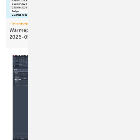
Heizenergiekosten
Wärmepumpen­strom-/Gas­preis-Baro­meter
2026-05