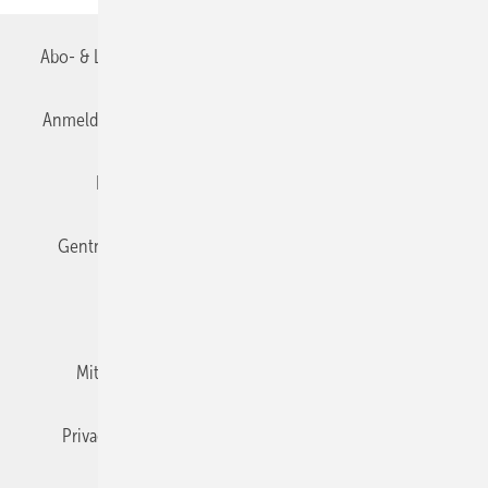
Abo- & Leserservice
AGB
Alle Inhalte chronologisch
Anmelden
Anmeldung & Registrierung
Datenschutz
Editor's choice
E-Paper
Fachbeiträge
Gentner Verlag
Impressum
Karriere bei Gentner
Team
Mediaservice
Mitgliedschaften und Engagement
Newsletter
Privacy Manager
RSS-Feed
TGA+E abonnieren