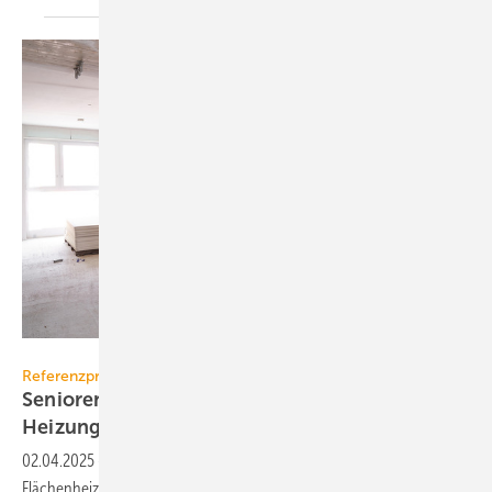
Rehau
Referenzprojekt
Seniorenheim setzt auf Abwasser- und
Heizungstechnik von
Rehau
02.04.2025
-
In einem Wohnquartier für Senioren sorgen eine
Flächenheizung sowie Abwassertechnik von Rehau für Komfort bei