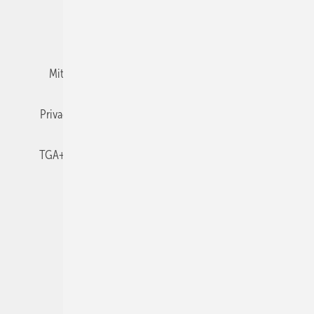
Team
Mediaservice
Mitgliedschaften und Engagement
Newsletter
Privacy Manager
RSS-Feed
TGA+E abonnieren
TGA+E-WissensCheck
Veranstaltungen / Webinare
© 2026 TGA+E Fachplaner