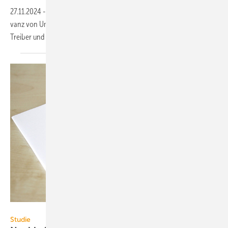
27.11.2024
-
Eine Hinter­grund­infor­ma­tion der DGNB zeigt die Rele­
vanz von Umwelt­produkt­dekla­ra­tio­nen im Bau­sektor und analy­siert
Trei­ber und Hemm­nisse für die weitere
Ver­brei­tung.
DGNB
Studie