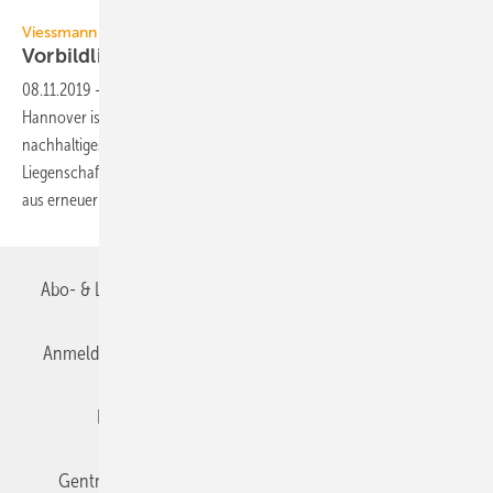
Viessmann
Viessmann
Vorbildliches Beispiel für nachhaltiges
Bauen
08.11.2019
-
Die CO2-neutrale Viessmann-Verkaufsniederlassung in
Hannover ist mit dem Gold-Zertifikat der Deutschen Gesellschaft für
nachhaltiges Bauen ausgezeichnet worden. Die 750 m2 große
Liegenschaft wird vollständig und CO2-neutral mit Strom und Wärme
aus erneuerbaren Energien
versorgt.
Abo- & Leserservice
AGB
Alle Inhalte chronologisch
Anmelden
Anmeldung & Registrierung
Datenschutz
Editor's choice
E-Paper
Fachbeiträge
Gentner Verlag
Impressum
Karriere bei Gentner