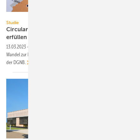
DGNB
Studie
Circular Economy-Taxonomie: Gebäude
erfüllen EU-Vorgaben
nicht
13.03.2023
-
Die Immobilienbranche ist auf den vorgegebenen
Wandel zur Kreislaufwirtschaft nicht vorbereitet. Das zeigt eine Studie
der
DGNB.