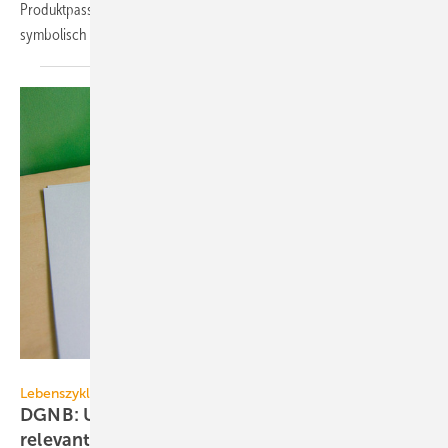
Produktpass des Sentinel Holding Instituts (SHI) an Roth Werke
symbolisch übergeben
worden.
DGNB
Lebenszyklusanalyse
DGNB: Umwelt­pro­dukt­de­kla­ra­tio­nen wer­den
re­le­van­ter