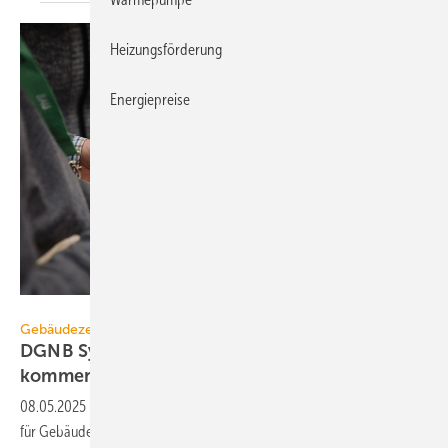
Heizungsförderung
Energiepreise
DGNB
Gebäudezertifizierung
DGNB System für Gebäude im Betrieb
kommen­tieren
08.05.2025
-
Die DGNB über­arbeitet der­zeit ihr Zerti­fi­zie­rungs­system
für Gebäude im Betrieb. Bis Mitte Juni kann kom­men­tiert
werden.