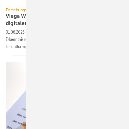
Viega
Forschungsprojekt
Viega World: Expertenforum zur Zukunft des
digitalen
Bauens
01.06.2023
-
Das Expertenforum Energie.Digital präsentierte wichtige
Erkenntnisse für das digitale Bauen und Nachhaltigkeit aus dem BIM-
Leuchtturmprojekt „Viega
World“.