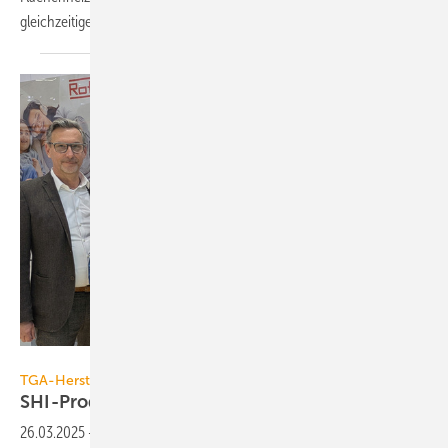
gleichzeitiger
Energieeffizienz.
Roth Werke
TGA-Hersteller
SHI-Produktpass für Systeme der Roth
Werke
26.03.2025
-
Auf der internationalen Leitmesse ISH 2025 ist ein