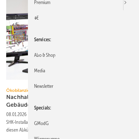
Premium
+E
Services
Abo & Shop
Media
iStock Andrey Popov, Graphisoft
Newsletter
Ökobilanzierung in der TGA
Nachhaltigere Technik zum Vorteil der
Gebäude
planen
Specials
08.01.2026
-
PCF, LCA, EPD, DPP, DoP – wer sich als TGA-Planer oder
SHK-Installateur an nachhaltigen Projekten beteiligen will, kommt an
GModG
diesen Abkürzungen nicht
vorbei.
Wärmepumpe