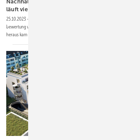
Nachhaltig­keits­bewertung von Ge­bäuden: Da
läuft viel
falsch
25.10.2023
-
DGNB hat ein Rechtsgutachten zur Nachhaltig­keits­
bewertung von Immobilien in Deutschland erstellen lassen. Was dabei
heraus kam und was zu tun
ist.