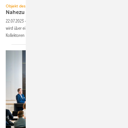
SQUAREBYTES 2023 / Maximilian Galler DRONEXT
Objekt des Monats 2023-08
Nahezu emissionsfreie
Wohnanlage
22.07.2023
-
Eine neu errichtete Wohnanlage mit 74 Mietwohnungen
wird über einen Eisspeicher beheizt. Seine Regeneration erfolgt über
Kollektoren in den
Freiflächen.