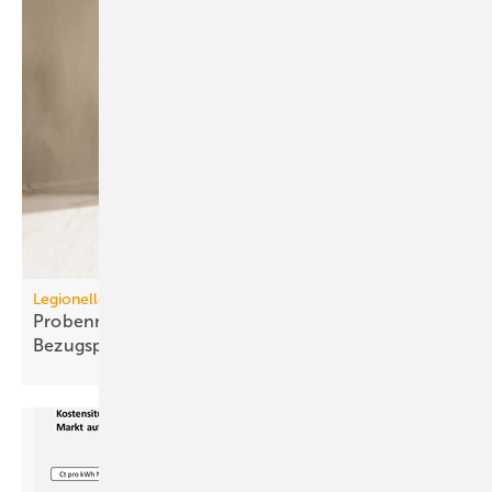
Legionellenuntersuchungen nach TrinkwV
Probennahme: Neue tech­nische und juristische
Bezugspunkte