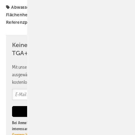
Abwasser
Barrierefrei
DGNB
Energieeffizienz
Flächenheizung
Nachhaltigkeit
QNG
REHAU
Referenzprojekt
Trinkwasser-Installation
Keine Zeit? Kein Problem mit dem
TGA+E Newsletter!
Mit unserem Newsletter erhalten Sie regelmäßig von uns
ausgewählte Informationen und Neuigkeiten, gebündelt und
kostenlos direkt ins Postfach.
Bei Anmeldung zu diesem Newsletter bin ich damit einverstanden, über
interessante Verlags- und Online-Angebote
der Marken der Alfons W.
Gentner Verlag GmbH & Co. KG
informiert zu werden. Diese