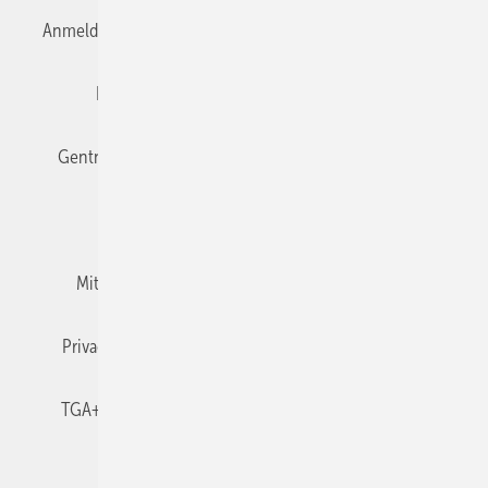
Anmelden
Anmeldung & Registrierung
Datenschutz
Editor's choice
E-Paper
Fachbeiträge
Gentner Verlag
Impressum
Karriere bei Gentner
Team
Mediaservice
Mitgliedschaften und Engagement
Newsletter
Privacy Manager
RSS-Feed
TGA+E abonnieren
TGA+E-WissensCheck
Veranstaltungen / Webinare
© 2026 TGA+E Fachplaner