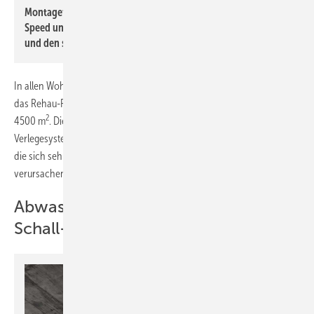
Montagefreundlich und aufeinander abgestimmt: Rautherm
Speed und der Heiz-kreisverteiler für den einfachen Anschluss
und den sicheren und effizienten Heizbetrieb.
In allen Wohnungen und auch in den Gemeinschaftsräumen wurde
das Rehau-Flächenheizsystem Rautherm Speed verlegt, insgesamt auf
2
4500 m
. Die Installateure schätzten das hochwertige Material des
Verlegesystems aus Rautherm Speed Rohr und Rehau Tackerplatte,
die sich sehr gut zuschneiden ließ, ohne Bruchschäden zu
verursachen.
Abwasserleitungen mit hohem
Schall- und Brandschutz