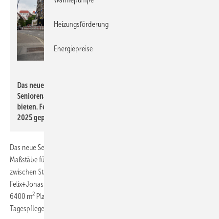
Heizungsförderung
Energiepreise
Rehau
Das neue Wohnquartier in Landshut wird Platz für 87
Seniorenapartments und eine Tagespflege im Erdgeschoss
bieten. Fertigstellung und Eröffnung sind für das Frühjahr
2025 geplant.
Das neue Seniorenquartier Kupfereck in Landshut setzt neue
Maßstäbe für altersgerechtes Wohnen. Der 5-geschossige Neubau
zwischen Stadtkern und Stadtrand wurde nach einem Entwurf von
Felix+Jonas Architekten aus München errichtet und bietet auf
2
6400 m
Platz für 92 Seniorenapartments und eine
Tagespflegeeinrichtung im Erdgeschoss.