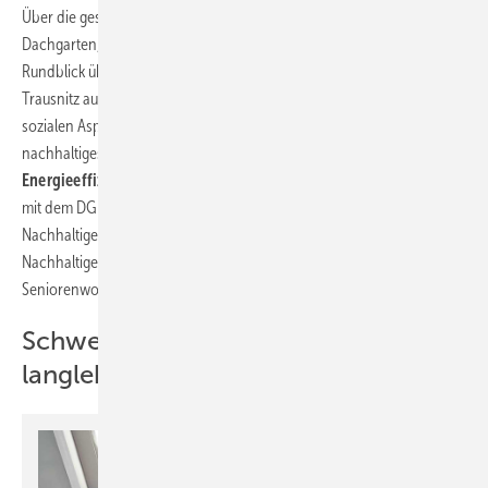
Über die gesamte Dachfläche erstreckt sich ein aufwändig begrünter
Dachgarten, von dem Bewohner und Gäste einen spektakulären
Rundblick über die Landshuter Altstadt mit Martinskirche bis zur Burg
Trausnitz auf dem Landshuter Hausberg genießen können. Neben den
sozialen Aspekten legte die Projektentwicklung großen Wert auf
nachhaltiges Bauen und Betreiben. Das Gebäude wird nach
KfW-
Energieeffizienzklasse 40 NH
realisiert und strebt Zertifizierungen
mit dem DGNB-Siegel in Silber der Deutschen Gesellschaft für
Nachhaltiges Bauen und dem QNG-Zertifikat (Qualitätssiegel
Nachhaltiges Bauen) an. Fertigstellung und Bezug der
Seniorenwohnanlage sind für das Frühjahr 2025 geplant.
Schwellenarm, vorgefertigt und
langlebig