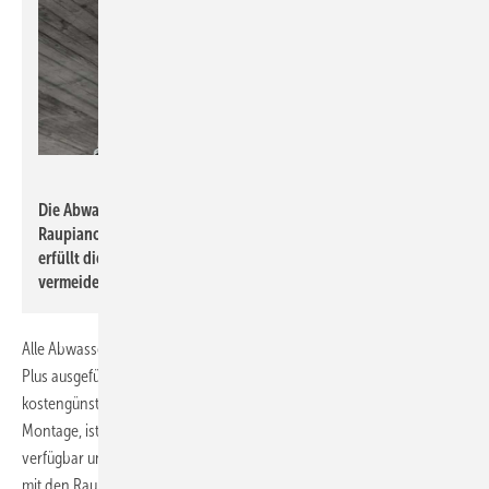
Rehau
Die Abwasserleitungen wurden mit dem Komplettsystem
Raupiano Plus von Rehau ausgeführt. Das Abwasserrohr
erfüllt die höchsten Anforderungen an den Schallschutz und
vermeidet weitgehend störende Fließgeräusche.
Alle Abwasserleitungen in dem Wohnprojekt wurden mit Raupiano
Plus ausgeführt. Das im Vergleich zu klassischen Verrohrungen
kostengünstige Rohrsystem ermöglicht eine einfache und schnelle
Montage, ist im Abmessungsbereich DN 32 bis DN 200 flexibel
verfügbar und verfügt über einen systemgeprüften
Brandschutz
, der
mit den Raupiano Plus Brandmanschetten eine 90-minütige