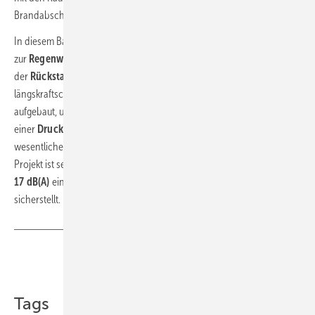
Brandabschottung (R90) sicherstellt.
In diesem Bauprojekt wurde Raupiano Plus auch
zur
Regenwasserableitung
eingesetzt. Unterhalb
der
Rückstauebene
und an anderen vordefinierten Stellen wurden
längskraftschlüssige Verbindungsklammern um die Steckmuffen
aufgebaut, um bei planmäßiger Vollfüllung der Regenwasserkanäle
einer
Druckbelastung von bis zu 2 bar
standzuhalten. Einer der
wesentlichen Pluspunkte für den Einsatz von Raupiano Plus in diesem
Projekt ist seine gute Schalldämmung, die mit
Schallpegeln von nur
17 dB(A)
einen hervorragenden Wohnkomfort für die Senioren
sicherstellt.
Teilen
Link kopieren
Tags