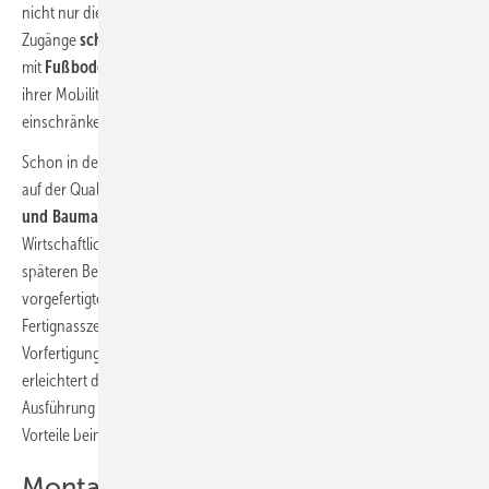
nicht nur die Apartments, sondern auch alle
Zugänge
schwellenarm
ausgeführt und die Wohnungen
mit
Fußbodenheizungen
ausgestattet, sodass sich die Senioren in
ihrer Mobilität nicht durch unnötige Hindernisse im Raum
einschränken lassen müssen.
Schon in der frühen Planungsphase lag ein weiterer Fokus der Planer
auf der Qualität und
Langlebigkeit der eingesetzten Bausysteme
und Baumaterialien
, auch mit Blick auf die
Wirtschaftlichkeitsbetrachtungen für den Bauprozess sowie den
späteren Betrieb des Gebäudes. Aus diesem Grund kamen
vorgefertigte Bauelemente zum Einsatz, im TGA-Bereich zum Beispiel
Fertignasszellen oder Sanitärboxen in den Küchen. Der hohe
Vorfertigungsgrad der Bauelemente optimiert den Bauablauf und
erleichtert die Installation maßgeblich. Für die Planung und
Ausführung sind Termin- und Kostensicherheit weitere wesentliche
Vorteile beim Einsatz der vorgefertigten Baugruppen.
Montagesicherheit mit