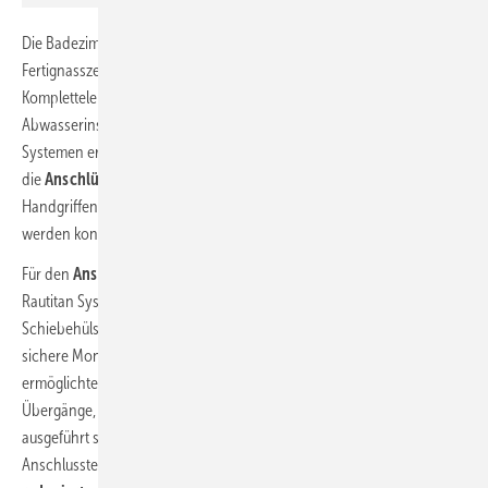
Die Badezimmer in den Seniorenapartments wurden als
Fertignasszellen im Werk vorgefertigt und auf der Baustelle als
Komplettelement installiert. Die gesamte Trinkwasser- und
Abwasserinstallation in den Fertignasszellen wurde mit Rehau-
Systemen erstellt. Auf einer Wandseite der Nasszelle waren
die
Anschlüsse vorbereitet
, sodass die Nasszelle mit wenigen
Handgriffen an die Hauptversorgungsleitungen angeschlossen
werden konnte.
Für den
Anschluss an die Trinkwasserversorgung
sorgte das
Rautitan System, dessen genormte und geprüfte Übergänge von
Schiebehülsenverbindungen auf Press-Systeme eine fehlerfreie und
sichere Montage an die Versorgungsleitungen aus Edelstahl
ermöglichte. Abwasserseitig bedurfte es keiner besonderen
Übergänge, da im Projekt alle Abwasserleitungen mit RAUPIANO PLUS
ausgeführt sind. Durch die Vorfertigung und die einfache
Anschlusstechnik konnte die
Montagezeit vor Ort erheblich