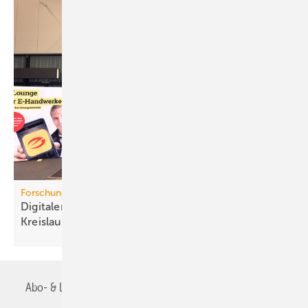
Forschungsprojekt
Digitaler Pro­dukt­pass für mehr
Kreis­lauf­wirt­schaft
Abo- & Leserservice
AGB
Alle Inhalte chronologisch