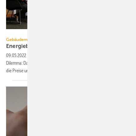
GIH
Gebäudemodernisierung
Energieberatung wird immer
wichtiger
09.05.2022
-
Die Energiewende im Gebäudebereich steht vor einem
Dilemma: Das Interesse für die energetische Sanierung steigt, ebenso
die Preise und Fachkräfte
fehlen.