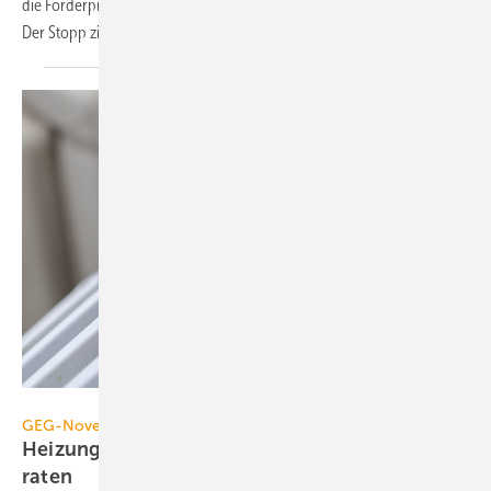
die Förderprogramme für Energieberatung EBN und EBW gestoppt.
Der Stopp zieht weitere
Kreise.
Stockfotos-MG – stock.adobe.com
GEG-Novelle
Heizungsaustausch: Wozu Energie­berater jetzt
raten