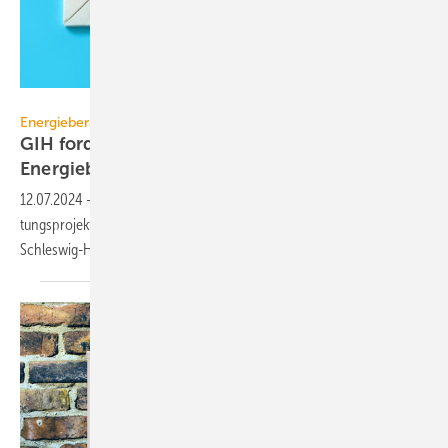
janews094 – stock.adobe.com
Energieberatung
GIH fordert Ende der Förderung „unlauterer“
Energieberatung
12.07.2024
-
Der GIH fordert, die „Förderung unlauterer Energie­be­ra­
tungs­pro­jek­te um­gehend zu be­en­den“. Anlass ist ein Förder­projekt in
Schleswig-Holstein.