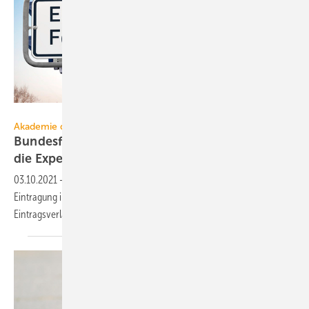
hkama – stock.adobe.com
Akademie der Hochschule Biberach
Bundesförderung für effiziente Gebäude: Ab in
die
Expertenliste
03.10.2021
-
Die Akademie der Hochschule Biberach bietet für die
Eintragung in die Energieeffizienz-Expertenliste /
Eintragsverlängerung notwendigen Weiterbildungen
an.