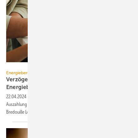
tirachard - stock.adobe.com
Energieberatung
Verzögerte Sanierungs­förderung macht
Energie­beraten­den zu
schaffen
22.04.2024
-
Der GIH weißt darauf hin, dass eine verspätete
Auszahlung von Fördermitteln viele seiner Mitglieder finanziell in die
Bredouille
bringe.