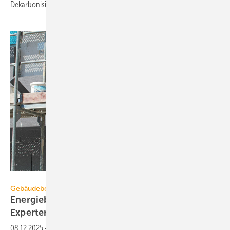
Dekarbonisierung des Gebäudebestands
voranzutreiben.
Kara - stock.adobe.com
Gebäudebestand
Energieberater-Umfrage: Gebäudeeffizienz bei
Experten weiter hoch im
Kurs
08.12.2025
-
Eine energetisch gute Außenhülle ist notwendige