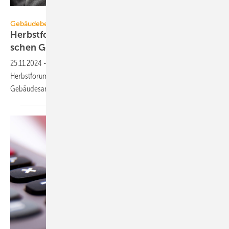
Zukunft Altbau
Gebäudebestand
Herbstforum Altbau: Kon­zepte der en­er­ge­ti­
schen
Ge­bäu­de­sa­nie­rung
25.11.2024
-
850 Expertinnen und Experten trafen sich zur Fachtagung
Herbstforum Altbau, um über Trends rund um die energetische
Gebäudesanierung zu
diskutieren.