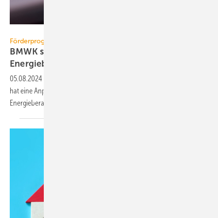
pit24 – stock.adobe.com
Förderprogramme
BMWK stutzt die Förderung von
Energieberatungen
05.08.2024
-
Hohe Nachfrage mit Folgen: Das Wirtschaftsministerium
hat eine Anpassung der Fördersätze und der Zuschusshöhen für die
Energieberatung ab dem 7. August 2024
angekündigt.