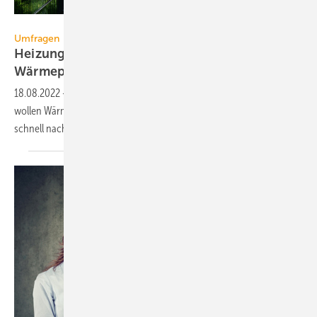
Hermann – stock.adobe.com
Umfragen
Heizung: Hauseigentümer wollen
Wärmepumpen
18.08.2022
-
Eine Experten-Umfrage der dena zeigt: Hauseigentümer
wollen Wärmepumpen. Für die hohe Nachfrage muss das Angebot
schnell
nachziehen.