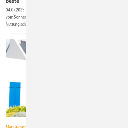
bes­te“
04.07.2025
-
Planungsingenieur und Energieberater Michael Hoevel
vom Sonnenhaus-Institut rät im Interview zu mehr Mut bei der
Nutzung solarthermischer
Anlagen.
studio v-zwoelf - stock.adobe.com
Marktuntersuchung