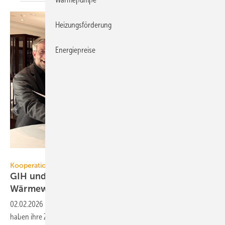
Heizungsförderung
Energiepreise
GIH / ZIV
Kooperation
GIH und ZIV bün­deln Kräf­te für die
Wär­me­wen­de
02.02.2026
-
Energieberatende und Schornsteinfegerhandwerk
haben ihre Zusammenarbeit offiziell besiegelt, um die