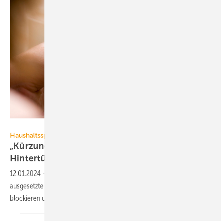
Anthony Leopold – stock.adobe.com
Haushaltssperre
„Kürzung der Sanierungs­för­de­rung durch
Hinter­tür
beenden“
12.01.2024
-
Der Energie­beratenden­verband GIH kritisiert, dass
ausgesetzte Förder­pro­gramme des Bundes die Gebäude­sanierung
blockieren und die Markt­akteure
frustrieren.