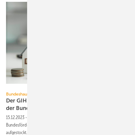
ijeab - stock.adobe.com
Bundeshaushalt 2024
Der GIH reagiert auf den Haus­halts­be­schluss
der
Bundesregierung
15.12.2023
-
Förderprogramme zur Gebäudesanierung bleiben, die
Bundesförderung für effiziente Gebäude wird aber nicht
aufgestockt. Das sagt GIH-Vorsitzender Bolln
dazu.