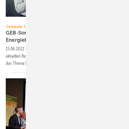
pathdoc - stock.adobe.com
Gebäude Energieberater
GEB-Sommerumfrage: Wie attraktiv ist
Energieberatung?
15.06.2022
-
Schwerpunkte der GEB-Sommerumfrage ist neben der
aktuellen Bestandsaufnahme zum Berufsfeld Energieberatung auch
das Thema Energieberatung und
Nachhaltigkeit.