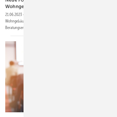
Neue Förderrichtlinie Energiebe­ratung für
Wohngebäude
(EBW)
21.06.2023
-
In der Bundesförderung für Energieberatungen für
Wohngebäude (EBW) werden künftig die Zuschüsse direkt an die
Beratungsempfänger
ausgezahlt.
BillionPhotos.com – stock.adobe.com