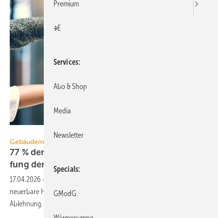
Premium
+E
Services
Abo & Shop
Media
JordaanExams/peopleimages.com - stock.adobe.com
Newsletter
Gebäudemodernisierungsgesetz
77 % der Energieberatenden leh­nen Ab­schaf­
fung der 65%-Regel
ab
Specials
17.04.2026
-
Die geplante ersatz­lose Strei­chung der 65-%-Regel für er­
neu­er­bare Heiz­energie stößt bei Ener­gie­be­ra­ten­den auf breite
GModG
Ab­leh­nung.
Wärmepumpe