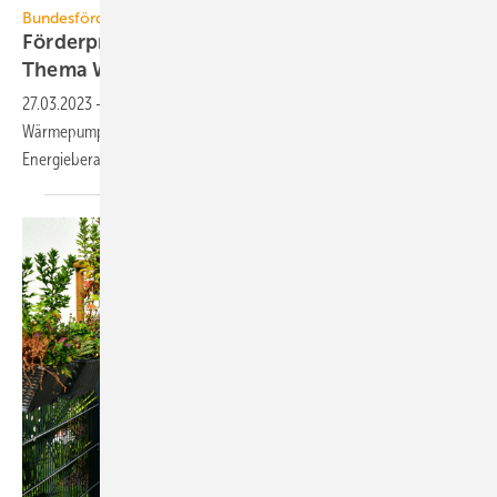
Bundesförderung Aufbauprogramm Wärmepumpe
Förderprogramm zur Quali­fi­zie­rung zum
Thema
Wärmepumpe
27.03.2023
-
Mit der Bundesförderung Aufbauprogramm
Wärmepumpe (BAW) sollen Handwerker, TGA-Planer und
Energieberatende zum Thema Wärmepumpe qualifiziert
werden.