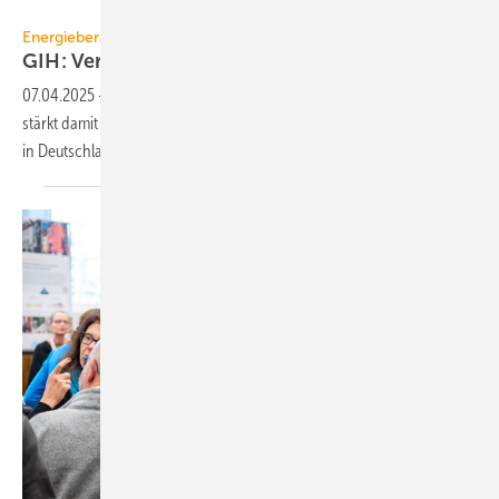
Aaliayah - stock.adobe.com
Energieberater
GIH: Verband feiert 5000
Mit­glie­der
07.04.2025
-
Der GIH hat sein 5000stes Mitglied aufgenommen und
stärkt damit seine Position als führende Stimme der Energieberatung
in
Deutschland.