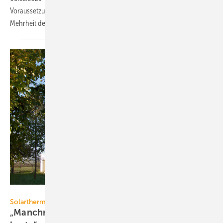
Voraussetzung für die Dekarbonisierung des Baubestandes, sagt die
Mehrheit der Befragten.
Sonnenhaus Institut / Thilo Härdtlein
Solarthermie
„Manchmal ist die ein­fachs­te Lö­sung eben die