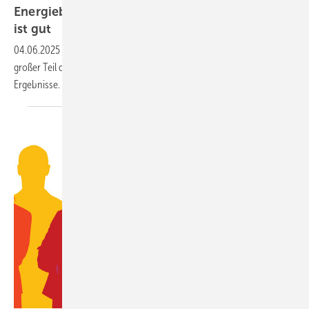
Energie­berater finden: Gebäude­ener­gie­gesetz
ist
gut
04.06.2025
-
Laut einer aktuellen Markt­unter­such­ung be­wer­tet ein
gro­ßer Teil der Ener­gie­be­ra­ten­den das GEG gut. Wei­tere
Er­geb­nisse.