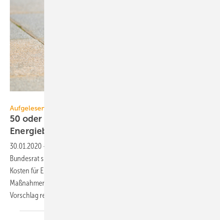
Cunaplus_M.Faba / iStock / Getty Images Plus
Aufgelesen
50 oder 150 % Steuerbonus für
Energieberater-Kosten?
30.01.2020
-
Im Vermittlungsausschuss haben Bundestag und
Bundesrat sich darauf verständigt, dass beim Steuerbonus auch
Kosten für Energieberater künftig als Aufwendungen für energetische
Maßnahmen gelten sollen. Doch auf dem Weg ins Gesetz ist der
Vorschlag redaktionell ziemlich
verunglückt.