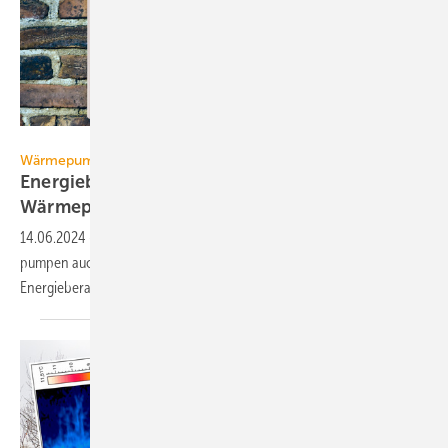
studio v-zwoelf – stock.adobe.com
Wärmepumpenhochlauf
Energieberatung kann Nachfrage nach
Wärmepumpen
steigern
14.06.2024
-
Laut GIH liegt die schwache Nach­frage bei Wärme­
pumpen auch an mangeln­der Auf­klä­rung und Falsch­in­for­ma­tionen.
Energie­be­ra­tung könne
helfen.