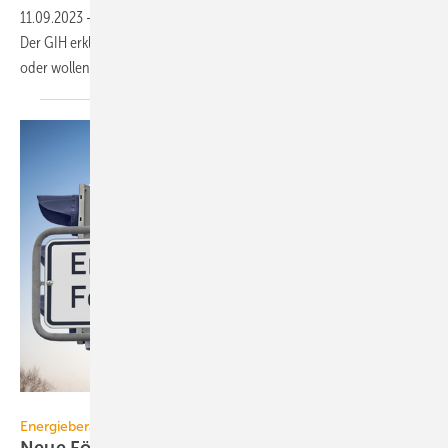
11.09.2023
-
Ab 2024 gilt des gerade beschlossene „Heizungsgesetz“.
Der GIH erklärt, was Haushalte, die ihre Heizung tauschen müssen
oder wollen, jetzt tun
sollten.
hkama – stock.adobe.com
Energieberatung