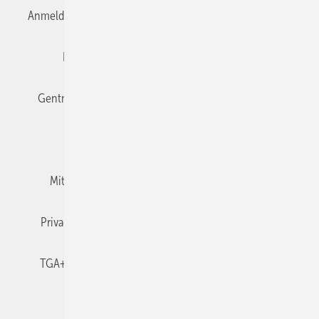
Anmelden
Anmeldung & Registrierung
Datenschutz
Editor's choice
E-Paper
Fachbeiträge
Gentner Verlag
Impressum
Karriere bei Gentner
Team
Mediaservice
Mitgliedschaften und Engagement
Newsletter
Privacy Manager
RSS-Feed
TGA+E abonnieren
TGA+E-WissensCheck
Veranstaltungen / Webinare
© 2026 TGA+E Fachplaner