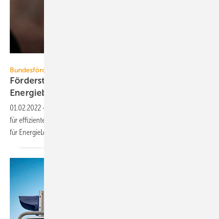
Sven Böttcher – stock.adobe.com
Bundesförderung für effiziente Gebäude
Förderstopp: Teils existenzielle Folgen für
Energieberater
01.02.2022
-
Der Stopp der KfW-Programme in der Bundesförderung
für effiziente Gebäude (BEG) könnte teils existenzielle Auswirkungen
für Energieberater
haben.