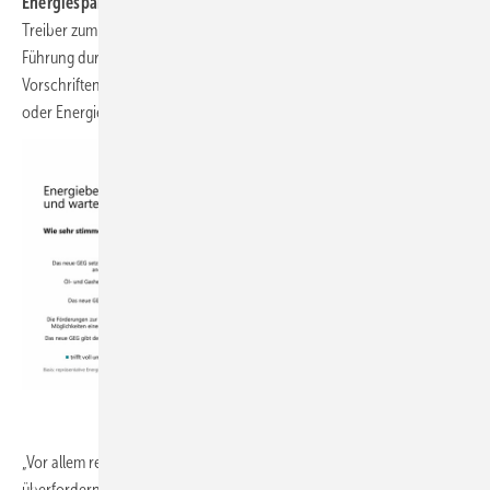
Energiesparen
liefern ihnen eine höhere Erfolgsquote. Der zweite
Treiber zum Beratungserfolg liegt im Beratungsstil. Eine positive
Führung durch einen elterlichen Rat, die Betonung neuer gesetzlicher
Vorschriften und von Qualitätsargumente, z. B. zum Wohnkomfort
oder Energiesparen, überzeugen in der Kundenberatung stärker.
Sirius Campus
„Vor allem rein monetäre Geldspar- oder Amortisationsberechnungen
überfordern viele Menschen und sind kontraproduktiv. Die