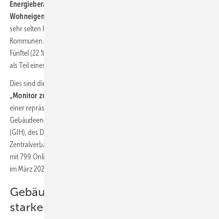
Energieberatungsangebot hauptsächlich private
Wohneigentümer
und Wohneigentümergemeinschaften, aber nur
sehr selten kleine und mittlere Unternehmen (KMUs) sowie
Kommunen. Auch bei
regionalen Wärmeplanungen
sind nur ein
Fünftel (22 %) der Energieeffizienz-Experten involviert, am häufigsten
als Teil eines regionalen Energieeffizienz-Netzwerkes.
Dies sind die Ergebnisse der
Sirius Campus Marktuntersuchung
„Monitor zur Energiewende – Perspektive der Energieberater“
,
einer repräsentativen Befragung unter den Verbandsmitgliedern des
Gebäudeenergieberater Ingenieure Handwerker Bundesverbands
(GIH), des Deutschen Energieberater-Netzwerks (DEN) und des
Zentralverbands Deutscher Schornsteinfeger (ZDS). Die Stichprobe
mit 799 Online-Interviews wurde mit Unterstützung der drei Verbände
im März 2024 erhoben.
Gebäudeenergiegesetz legt zu
starken Fokus auf Heizungen