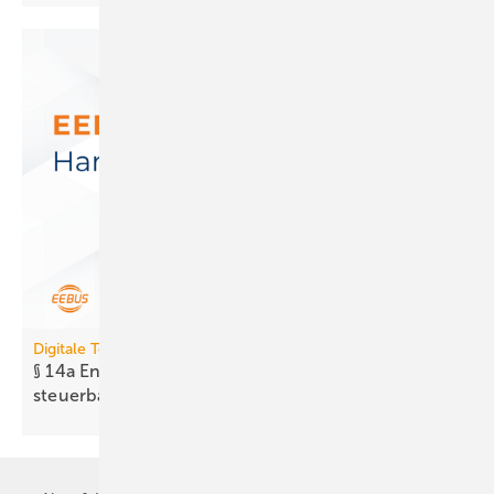
Digitale Tools
§ 14a EnWG: Neues Tool prüft Er­reich­bar­keit
steuer­barer
Anlagen