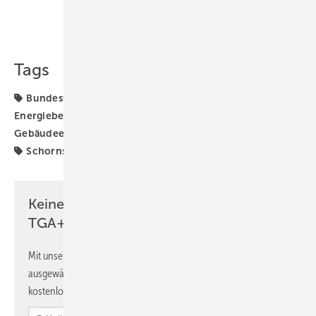
Teilen
Link kopieren
Tags
Bundesförderung für effiziente Gebäude
Energieberater
Energieberatung
GIH
Gebäudeenergiegesetz
Individueller Sanierungsfahrplan
Schornsteinfeger
TGA-Marktdaten
Keine Zeit? Kein Problem mit dem
TGA+E Newsletter!
Mit unserem Newsletter erhalten Sie regelmäßig von uns
ausgewählte Informationen und Neuigkeiten, gebündelt und
kostenlos direkt ins Postfach.