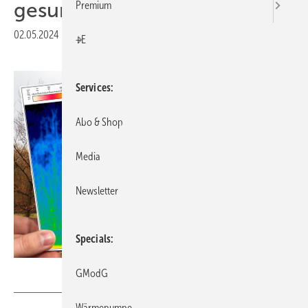
gesunken
Premium
02.05.2024
|
Druckvorschau
+E
Services
Abo & Shop
Media
Newsletter
Specials
Ingo Bartussek - stock.adobe.com
GModG
Wärmepumpe