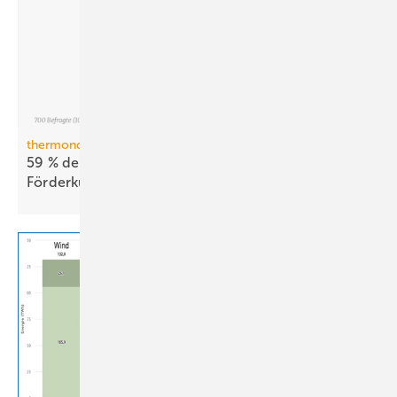
thermondo Wärmepumpen-Monitor
59 % der Haus­be­sit­zer stellen sich gegen
För­der­kür­zungen