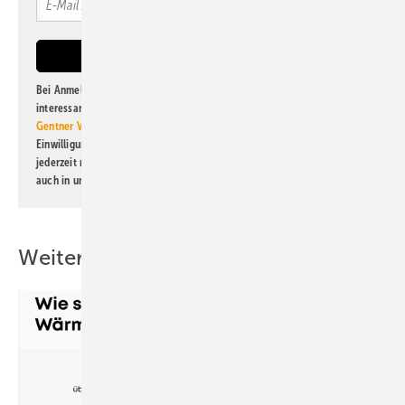
Bei Anmeldung zu diesem Newsletter bin ich damit einverstanden, über
interessante Verlags- und Online-Angebote
der Marken der Alfons W.
Gentner Verlag GmbH & Co. KG
informiert zu werden. Diese
Einwilligung kann ich jederzeit widerrufen und eine Abmeldung ist
jederzeit möglich. Informationen zum Umgang mit Daten finden Sie
auch in unserer
Datenschutzerklärung
.
Weitere Inhalte