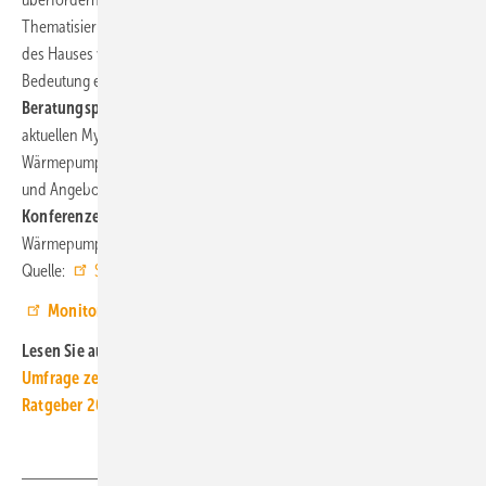
Thematisierung von Energieverlusten und Steigerungen der Wertigkeit
des Hauses verfängt stärker“, gibt Dr. Oliver Gaedeke zu bedenken. Die
Bedeutung einer
kundenorientierten Gestaltung des
Beratungsprozesses und der Angebote
bestätigt sich auch in
aktuellen Mystery-Shopping- und Kaufprozessuntersuchungen für
Wärmepumpen. Zum Aufbau einer wirksamen Ansprache, Beratung
und Angebotslegung veranstaltet Sirius Campus
zwei Online-
Konferenzen:
am 14. Mai zu den Angebotsstrategien für
Wärmepumpen und am 16. Mai für dynamische Stromtarife. ■
Quelle:
Sirius Campus
/ ml
Monitor zur Energiewende hier herunterladen
Lesen Sie auch:
Umfrage zeigt: Neues GEG beflügelt die Energiewende
Ratgeber 2024: 222 Tipps für solaren Eigenstrom