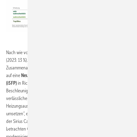
Sirius Campus
Nach wie vor wird das BAFA von nur 21 % der Berater positiv beurteilt
(2023: 13 %). Dagegen erfreuen sich fast zwei Drittel (60 %) über die
Zusammenarbeit mit der KfW Bank. „Energieberater warten dringend
auf eine
Neugestaltung des individuellen Sanierungsfahrplans
(iSFP)
in Richtung Vereinfachung, Verständlichkeit und
Beschleunigung – und vor allem ein dauerhaft
verlässliches Fördersystem. Denn allein mit Förderung des
Heizungsaustausches lässt sich vielerorts die Energiewende nicht
umsetzen“, erläutert Dr. Oliver Gaedeke, Gründer und Geschäftsführer
der Sirius Campus GmbH. Individuelle Sanierungsfahrpläne
betrachten Gebäude ganzheitlich, sodass Heizungen bei
modernisierter Dämmung auch kleiner dimensioniert werden können.