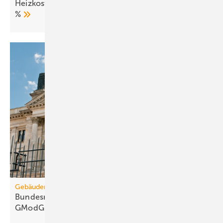
Heizkosten 2025: Fernwärme verteuert sich um 27
%
Gebäudemodernisierungsgesetz
Bundesrats­aus­schüsse: 67 Kritik­punkte zum
GModG-Entwurf