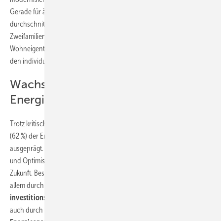
Gerade für ältere Gebäude berichten Energieberater von
durchschnittlich rund 85 000 Euro Investitionssumme für Ein- bis
Zweifamilienhäuser und von rund 200 000 Euro für
Wohneigentümergemeinschaften von Mehrfamilienhäusern, die ohne
den individuellen Sanierungsfahrplan kaum realisiert werden.
Wachstumseuphorie für
Energieberatungen ungebrochen
Trotz kritischer Haltung ist die Wachstumsorientierung bei zwei Drittel
(62 %) der Energieberaterbüros wie bereits im Vorjahr (64 %) hoch
ausgeprägt. Besonders Berufseinsteiger sowie Befürworter des GEG
und Optimisten der Energiewende sehen in ihrem Beruf eine große
Zukunft. Besonders erfolgreich sind Energieeffizienz-Experten, vor
allem durch zwei Strategien. Die
Ausrichtung auf
investitionsbereite Haushalte
mit einem angemessenen Budget –
auch durch Fördermöglichkeiten – und
Fokus auf das