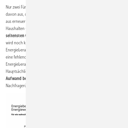
Nur zwei Fünftel (39%) der Energieberater geht (sehr) wahrscheinlich
davon aus, dass Deutschland in 2045 Strom und Wärme zu über 90 %
aus erneuerbaren Energien erzeugen wird. Im Vergleich zu privaten
Haushalten (55 %) und KMUs (51 %) sind
Energieberater am
seltensten Optimisten der Energiewende.
Die GEG-Novellierung
wird noch kritischer beurteilt. Insgesamt attestieren 84 % der
Energieberater dem GEG einen zu starken Heizungsfokus und 80 %
eine fehlende Klarheit für private Haushalte. Die Hälfte der
Energieberater sind GEG-Kritiker, nur 11 % sind klare Befürworter.
Hauptsächlich mit der
Kritik am GEG und dem bürokratischen
Aufwand bei Förderanträgen
erklären Energieberater ihren
Nachfragerückgang.