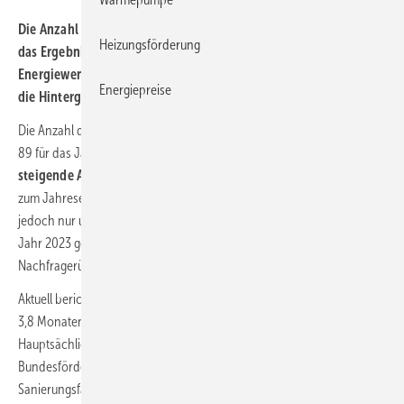
Die Anzahl der Energieberatungen ist 2023 stark gesunken, so
Heizungsförderung
das Ergebnis der Sirius Campus Marktuntersuchung „Monitor zur
Energiewende – Perspektive der Energieberater“. Doch was sind
Energiepreise
die Hintergründe dafür?
Die Anzahl der Energieberatungen je Energieeffizienz-Experten ist von
89 für das Jahr 2022 auf 54 in 2023 erheblich gesunken. Durch die
steigende Anzahl der Energieeffizienz-Experten
auf rund 17 000
zum Jahresende 2023 ist die Gesamtzahl der Energieberatungen
jedoch nur um 18 % im Vorjahresvergleich auf rund 900 000 für das
Jahr 2023 gesunken. Energieberater erleben einen
Nachfragerückgang von durchschnittlich 4,5 %.
Aktuell berichten Energieberater über ein Auftragspolster von
3,8 Monaten, bei Beratern in Vollzeittätigkeit sogar von 4,5 Monaten.
Hauptsächlich wurden in 2023 Beratungen zu Einzelmaßnahmen der
Bundesförderung für effiziente Gebäude
(BEG)
und zu individuellen
Sanierungsfahrplänen
(iSFP)
realisiert. Deswegen
erreicht das