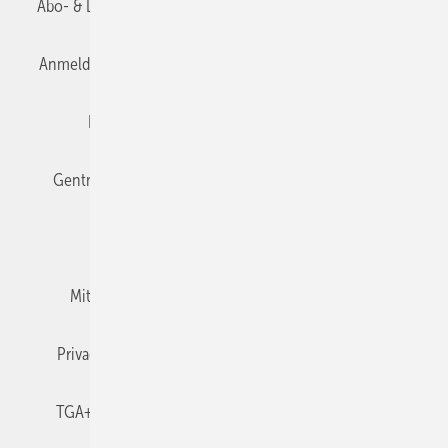
Abo- & Leserservice
AGB
Alle Inhalte chronologisch
Anmelden
Anmeldung & Registrierung
Datenschutz
Editor's choice
E-Paper
Fachbeiträge
Gentner Verlag
Impressum
Karriere bei Gentner
Team
Mediaservice
Mitgliedschaften und Engagement
Newsletter
Privacy Manager
RSS-Feed
TGA+E abonnieren
TGA+E-WissensCheck
Veranstaltungen / Webinare