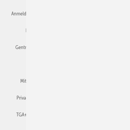
Anmelden
Anmeldung & Registrierung
Datenschutz
Editor's choice
E-Paper
Fachbeiträge
Gentner Verlag
Impressum
Karriere bei Gentner
Team
Mediaservice
Mitgliedschaften und Engagement
Newsletter
Privacy Manager
RSS-Feed
TGA+E abonnieren
TGA+E-WissensCheck
Veranstaltungen / Webinare
© 2026 TGA+E Fachplaner