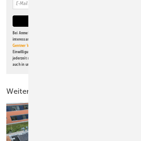
Bei Anmeldung zu diesem Newsletter bin ich damit einverstanden, über
interessante Verlags- und Online-Angebote
der Marken der Alfons W.
Gentner Verlag GmbH & Co. KG
informiert zu werden. Diese
Einwilligung kann ich jederzeit widerrufen und eine Abmeldung ist
jederzeit möglich. Informationen zum Umgang mit Daten finden Sie
auch in unserer
Datenschutzerklärung
.
Weitere Inhalte