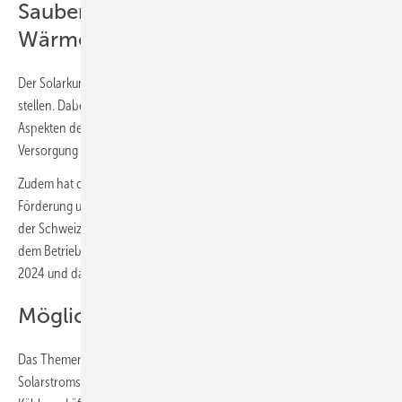
Saubere Versorgung mit Strom,
Wärme und Mobilität
Der Solarkunde sollte wissen, was er braucht und die richtigen Fragen
stellen. Dabei hilft der Ratgeber 2024 mit Tipps zu verschiedenen
Aspekten der solaren Energieversorgung rund um die saubere
Versorgung mit Strom, Wärme und Mobilität.
Zudem hat die Fachredaktion eine Übersicht über die finanzielle
Förderung und deren Anlaufstellen in Deutschland, Österreich und
der Schweiz erstellt. Es wird erklärt, welche Rechte und Pflichten mit
dem Betrieb von Solaranlagen verbunden sind. Vereinfachungen ab
2024 und das anstehende Solarpaket wurden berücksichtigt.
Möglichst hohe Autarkie erreichen
Das Themenspektrum des Ratgebers umfasst Photovoltaik,
Solarstromspeicher, solarelektrische Raumwärme und Warmwasser,