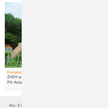
Energiepolitik
ZVEH warnt vor Markt­ein­bruch bei klei­nen
PV-Anlagen
Abo- & Leserservice
AGB
Alle Inhalte chronologisch