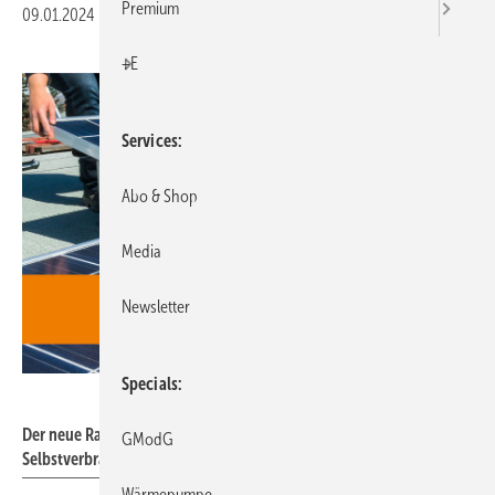
Premium
09.01.2024
|
Druckvorschau
+E
Services
Abo & Shop
Media
Newsletter
Specials
Gentner Verlag
Der neue Ratgeber 2024: 222 Tipps für solaren Eigenstrom und
GModG
Selbstverbrauch.
Wärmepumpe