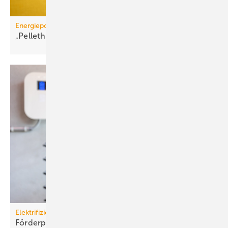
Energiepolitik
„Pelletheizungen sind gelebte
Frei­heits­energie“
Elektrifizierung
Förderprogramm: Lade­infra­struk­tur an