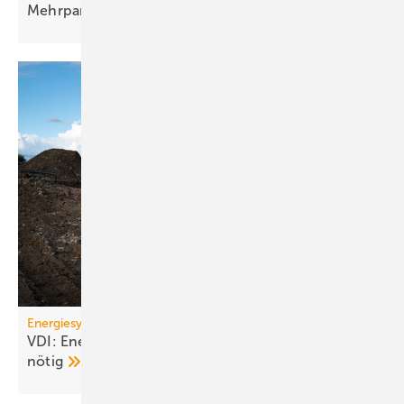
Mehr­par­tei­en­häu­sern
Energiesystem Deutschland
VDI: Energiewende ge­fähr­det – Kurs­kor­rek­tu­ren
nötig