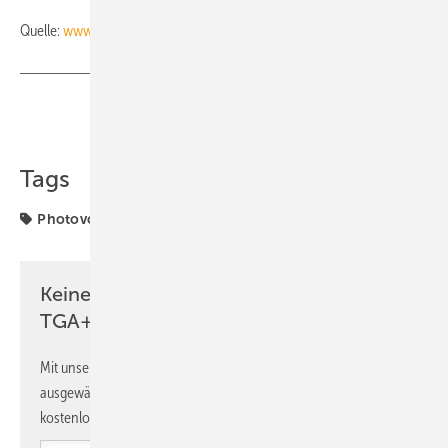
Quelle:
www.photovoltaik.eu
/ hs / ml
Teilen
Link kopieren
Tags
Photovoltaik
Keine Zeit? Kein Problem mit dem
TGA+E Newsletter!
Mit unserem Newsletter erhalten Sie regelmäßig von uns
ausgewählte Informationen und Neuigkeiten, gebündelt und
kostenlos direkt ins Postfach.