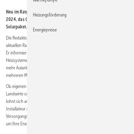
Neu im Ratgeber der photovoltaik-Redaktion: Änderungen für
Heizungsförderung
2024, das Gebäudeenergiegesetz und das anstehende
Solarpaket.
Energiepreise
Die Redaktion des führenden Fachmediums
photovoltaik
hat einen
aktuellen Ratgeber erstellt – für private und gewerbliche Solarkunden.
Er informiert praxisnah über Photovoltaik, Stromspeicher, elektrische
Heizsysteme und E-Mobilität. Neu in dieser Auflage: Techniktrends für
mehr Autarkie, Gemeinschaftsanlagen für Wohngebäude mit
mehreren Mietparteien und bidirektionales Laden.
Ob eigenen Strom vom Dach fürs Eigenheim oder für Unternehmen,
Landwirte sowie Kliniken oder Schulen. Eine Investition in Solarstrom
lohnt sich auf mehreren Ebenen. Mit einem kundigen Planer und
Installateur an Ihrer Seite können Sie selbst komplexe
Versorgungskonzepte bedarfsgenau planen, installieren und nutzen –
um Ihre Energiekosten nachhaltig zu senken.