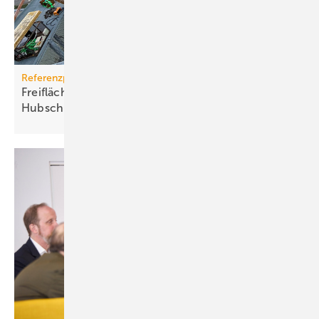
Referenzprojekt
Freiflächenheizung für ganz­jäh­rige
Hub­schrau­ber­lan­dun­gen