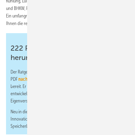
Kühlung, Lüftung und Kältetechnik, Elektromobilität, Brennstoffzellen
und BHKW, Preisinformationen, Rechte & Pflichten sowie Steuertipps.
Ein umfangreiches Adressverzeichnis für Installateure und Planer soll
Ihnen die regionale Suche und Kontaktaufnahme erleichtern.
222 Praxistipps kostenlos
herunterladen
Der Ratgeber 2024 „222 Praxistipps für Autarkie“ steht online als
PDF
nach kurzer Registrierung zum kostenlosen Download
bereit. Er wurde speziell für private und Gewerbekunden
entwickelt und enthält viele Tipps rund um die solare
Eigenversorgung.
Neu in dieser Auflage sind umfangreiche Trendberichte zu
Innovationen bei Solarmodulen, Wechselrichtern,
Speicherbatterien und E-Mobilität. Das Werk hat 185 Seiten.