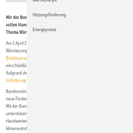
Heizungsförderung
Mit der Bundesförderung Aufbauprogramm Wärmepumpe BAW
sollen Handwerker, TGA-Planer und Energieberatende zum
Energiepreise
Thema Wärmepumpe qualifiziert werden.
Am 1. April 2023 startet die neue „Bundesförderung Aufbauprogramm
Wärmepumpe“, die Förderrichtlinie wurde am 23. März 2023
im
Bundesanzeiger veröffentlicht
. Sie gilt für Antragstellungen, die bis
einschließlich 30. September 2025 erfolgen. Die Förderung ist Teil des
Aufgrund des Bundes-Klimaschutzgesetz vorgelegten
Sofortprogramms Gebäude vom 13. Juli 2022
.
Bundesminister für Wirtschaft und Klimaschutz Robert Habeck: „Das
neue Förderprogramm ist ein wichtiger Schritt für die Wärmewende.
Mit der Bundesförderung Aufbauprogramm Wärmepumpe
unterstützen wir die gut ausgebildeten Handwerkerinnen und
Handwerker, die jetzt schon Heizungen einbauen dabei, sich rasch auf
klimaneutrale Technologien auszurichten. Dabei berücksichtigen wir