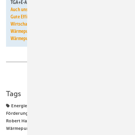
TGA+E-Artikelserie zu Heizungs-Wärmepumpen im Bestand:
Auch unsaniert passt die Vorlauftemperatur
Gute Effizienzwerte auch in der Praxis
Wirtschaftliche CO2-Vermeider
Wärmepumpen sind reif für den Gebäudebestand
Wärmepumpen sind auch in unsanierten Gebäuden effizient
Teilen
Link kopieren
Tags
Energieberater
Fortbildung
Förderprogramm
Förderung
Heizungs-Wärmepumpe
Projektierung
Robert Habeck
Schulungen
Wärmepumpe
Wärmepumpen-Rollout
Wärmepumpenhochlauf