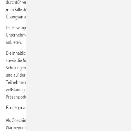
durchführen,
● im Falle des Angebots praktischer Schulungsinhalte ausreichend
Übungsanlagen zur Verfügung stehen.
Die Bewilligungsbehörde führt künftig eine öffentliche Liste mit
Unternehmen und Bildungsträgern, die förderfähige Schulungen
anbieten.
Die inhaltlichen Anforderungen an die förderfähigen Schulungen
sowie die für die Förderung anerkannte inhaltliche genaue Dauer der
Schulungen werden in einem Merkblatt zur Förderrichtlinie definiert
und auf der Homepage der Bewilligungsbehörde veröffentlicht. Alle
Teilnehmenden erhalten nach Abschluss der Schulung im Falle ihrer
vollständigen Anwesenheit (je nach Ausgestaltung des Angebots in
Präsenz oder online) eine digitale Bestätigung über die Teilnahme.
Fachpraktische Anleitung (Coaching)
Als Coaching förderfähig sind fachpraktische Anleitungen an der
Wärmepumpe durch einen qualifizierten Externen (fachkundige