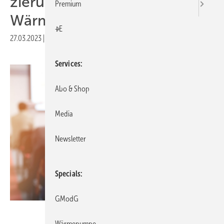
zie­rung zum Thema
Premium
Wärmepumpe
+E
27.03.2023
|
Druckvorschau
Services
Abo & Shop
Media
Newsletter
Specials
GModG
BillionPhotos.com – stock.adobe.com
Wärmepumpe