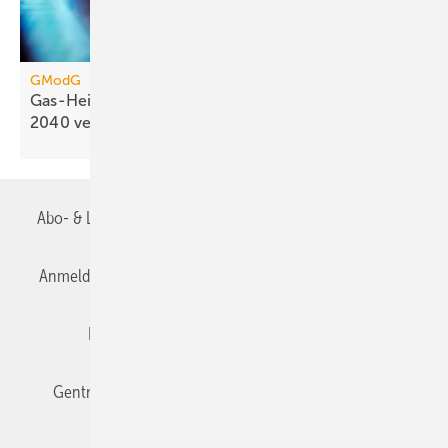
GModG
Gas-Heizung: Energiekosten könn­ten sich bis
2040
verdoppeln
Abo- & Leserservice
AGB
Alle Inhalte chronologisch
Anmelden
Anmeldung & Registrierung
Datenschutz
Editor's choice
E-Paper
Fachbeiträge
Gentner Verlag
Impressum
Karriere bei Gentner