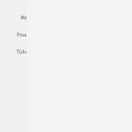
Team
Mediaservice
Mitgliedschaften und Engagement
Newsletter
Privacy Manager
RSS-Feed
TGA+E abonnieren
TGA+E-WissensCheck
Veranstaltungen / Webinare
© 2026 TGA+E Fachplaner