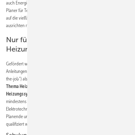
auch Energieberaterinnen und Energieberater sowie Planerinnen und
Planer für Technische Gebäudeausrüstung, die ihr Angebot stärker
auf die vielfältigen Wärmepumpenlösungen im Gebäudebestand
ausrichten möchten.“
Nur für wassergeführte
Heizungssysteme im Bestand
Gefördert wird die Teilnahme an Schulungen und fachpraktischen
Anleitungen (Coaching vor Ort für Handwerksbetriebe, „training-on-
the-job“) als Maßnahmen zur kurzfristigen Weiterqualifizierung
zum
Thema Heizungswärmepumpen als Teil wassergeführter
Heizungssysteme im Bestand.
Über 30 Monate sollen jährlich
mindestens 17 500 Handwerker der Gewerke Sanitär, Heizung, Klima,
Elektrotechnik, Schornsteinfeger und Kälte-Klima sowie etwa 3000
Planende und Energieberatende zu Wärmepumpen im Bestand
qualifiziert werden.