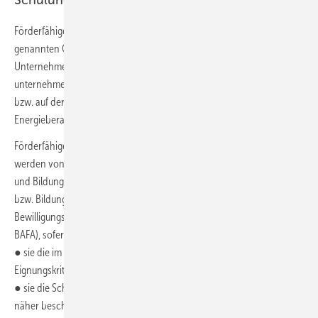
Schulungen
Förderfähige Schulungen dürfen von Meistern und Gesellen der oben
genannten Gewerke, von fachlich ausgebildeten
Unternehmensangehörigen der Planungsbüros und von
unternehmensangehörigen Gebäudeenergieberatern des Handwerks
bzw. auf der Energieeffizienz-Expertenliste des Bundes gelisteten
Energieberatern in Anspruch genommen werden.
Förderfähige Schulungen können online oder in Präsenz erfolgen. Sie
werden von für das Förderprogramm zugelassenen Unternehmen
und Bildungsträgern angeboten. Die Zulassung der Unternehmen
bzw. Bildungsträger für das Förderprogramm erfolgt durch die
Bewilligungsbehörde (Bundesamt für Wirtschaft und Ausfuhrkontrolle
BAFA), sofern sie erklären, dass
● sie die im Merkblatt zur Förderrichtlinie definierten formalen
Eignungskriterien erfüllen,
● sie die Schulungen gemäß den im Merkblatt zur Förderrichtlinie
näher beschriebenen inhaltlichen und formalen Bestimmungen