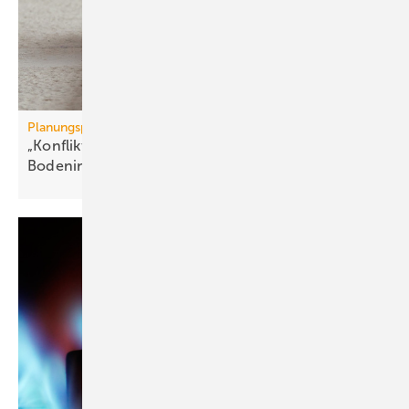
Planungsprozess und Gewerkeschnittstellen
„Konfliktfreie“ Ausführung von
Boden­installations­systemen