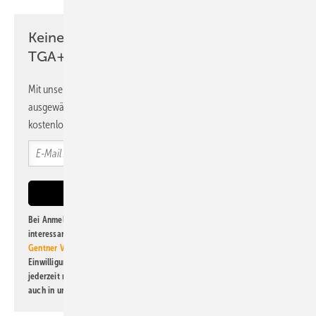
Keine Zeit? Kein Problem mit dem
TGA+E Newsletter!
Mit unserem Newsletter erhalten Sie regelmäßig von uns
ausgewählte Informationen und Neuigkeiten, gebündelt und
kostenlos direkt ins Postfach.
Bei Anmeldung zu diesem Newsletter bin ich damit einverstanden, über
interessante Verlags- und Online-Angebote
der Marken der Alfons W.
Gentner Verlag GmbH & Co. KG
informiert zu werden. Diese
Einwilligung kann ich jederzeit widerrufen und eine Abmeldung ist
jederzeit möglich. Informationen zum Umgang mit Daten finden Sie
auch in unserer
Datenschutzerklärung
.