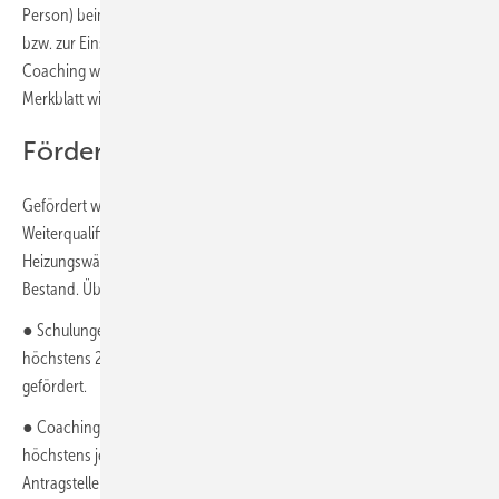
Person) beim zu qualifizierenden Unternehmen vor Ort zum Einbau
bzw. zur Einstellung und Einregulierung des Geräts. Näheres zum
Coaching wird in einem Merkblatt zur Förderrichtlinie geregelt. Das
Merkblatt wird vom BAFA veröffentlicht.
Förderung
Gefördert werden die Ausgaben für die Teilnahme an
Weiterqualifizierungsmaßnahmen zum Thema
Heizungswärmepumpen als Teil wassergeführter Heizungssysteme im
Bestand. Übernachtungs- und Fahrtkosten sind nicht förderfähig.
● Schulungen werden mit 90 % der förderfähigen Ausgaben bis
höchstens 250 Euro pro teilnehmender Person pro Schulungstag
gefördert.
● Coachings werden mit 90 % der förderfähigen Ausgaben bis
höchstens jeweils 500 Euro gefördert. Pro Antragsteller /
Antragstellerin kann höchstens ein Coaching gefördert werden.