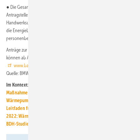
● Die Gesamtförderung ist auf 5000 Euro pro Antragsteller /
Antragstellerin begrenzt. Achtung: Antragsberechtigt sind
Handwerksunternehmen, Planungsunternehmen und Unternehmen,
die Energieberatungen anbieten. Der Deckel gilt also nicht
personenbezogen, sondern für ein Unternehmen.
Anträge zur Bundesförderung Aufbauprogramm Wärmepumpe
können ab April beim BAFA gestellt werden. Weitere Infos:
www.bafa.de/baw
■
Quelle: BMWK, BAW / jv
Im Kontext:
Maßnahmen für einen klimaneutralen Gebäudebestand bis 2045
Wärmepumpen: der schnellste Weg aus der Gasabhängigkeit
Leitfaden für Fachhandwerker: Umsteigen auf die Wärmepumpe
2022: Wärmepumpenproduktion und -handel stark gestiegen
BDH-Studie zeigt: Technologiefreiheit braucht klare Regeln