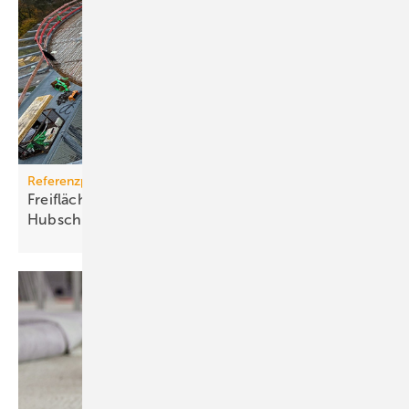
Referenzprojekt
Freiflächenheizung für ganz­jäh­rige
Hub­schrau­ber­lan­dun­gen