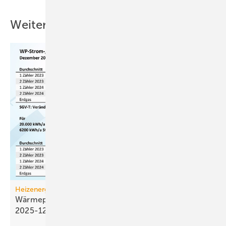
Weitere Inhalte
Heizenergiekosten
Wärmepumpen­strom-/Gas­preis-Baro­meter
2025-12