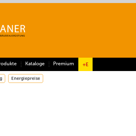
rodukte
Kataloge
Premium
+E
g
Energiepreise