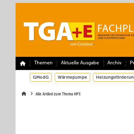
Springe
Springe
Springe
auf
auf
auf
Hauptinhalt
Hauptmenü
SiteSearch
Themen
Aktuelle Ausgabe
Archiv
P
GModG
Wärmepumpe
Heizungsförderun
Alle Artikel zum Thema HPS