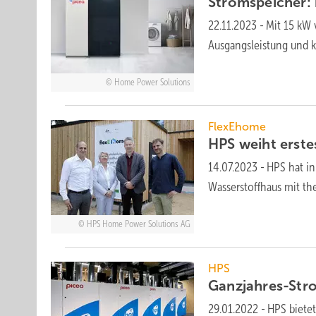
Stromspeicher: 
22.11.2023
-
Mit 15 kW 
Ausgangsleistung und 
Home Power Solutions
FlexEhome
HPS weiht erste
14.07.2023
-
HPS hat in
Wasserstoffhaus mit th
HPS Home Power Solutions AG
HPS
Ganzjahres-Str
29.01.2022
-
HPS biete