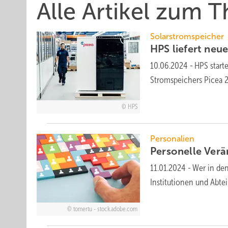
Alle Artikel zum
Solarstromspeicher
HPS liefert neue 
10.06.2024
-
HPS start
Stromspeichers Picea
2
HPS
Personalien
Personelle Ver
11.01.2024
-
Wer in de
Institutionen und Abt
tomertu - stock.adobe.com