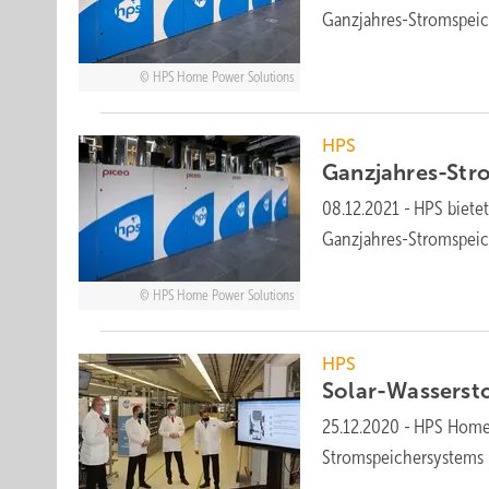
Ganzjahres-Stromspeic
HPS Home Power Solutions
HPS
Ganzjahres-Stro
08.12.2021
-
HPS biete
Ganzjahres-Stromspeic
HPS Home Power Solutions
HPS
Solar-Wassersto
25.12.2020
-
HPS Home 
Stromspeichersystems p