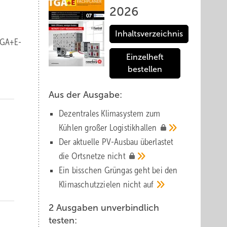
2026
Inhaltsverzeichnis
 TGA+E-
Einzelheft
bestellen
Aus der Ausgabe:
Dezentrales Klimasystem zum
Kühlen großer
Logistik­hallen
Der aktuelle PV-Ausbau über­lastet
die Orts­netze
nicht
Ein bisschen Grüngas geht bei den
Klima­schutz­zielen nicht
auf
2 Ausgaben unverbindlich
testen: