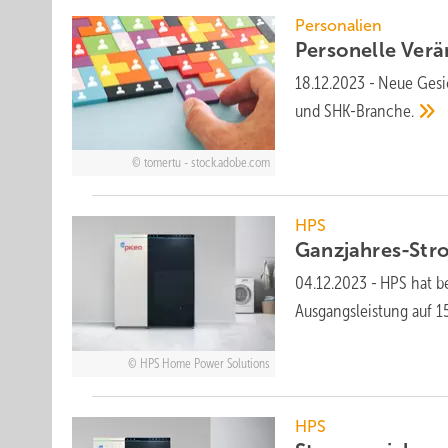
Personalien
Personelle Ver
18.12.2023
-
Neue Gesi
und
SHK-Branche.
tomertu - stock.adobe.com
HPS
Ganzjahres-Str
04.12.2023
-
HPS hat b
Ausgangs­leistung auf 
HPS Home Power Solutions
HPS