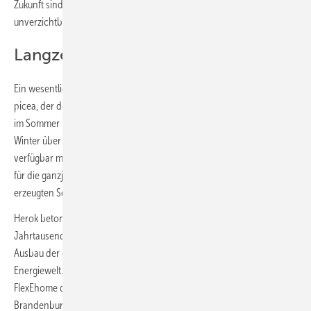
Zukunft sind dezentrale Flexibilitäten für den Erfolg der Energiewende
unverzichtbar.“
Langzeit-Stromspeicher picea…
Ein wesentlicher Baustein des Projekts ist der Langzeit-Stromspeicher
picea, der den überschüssigen Strom der Photovoltaik-Dachanlage
im Sommer in Form von Elektrolyse-Wasserstoff speichert und im
Winter über eine Brennstoffzelle wieder als Strom und Wärme
verfügbar macht. In Kombination mit einer Wärmepumpe sorgt picea
für die ganzjährige Versorgung des FlexEhome aus dem selbst
erzeugten Solarstrom.
Herok betonte anlässlich der Einweihung: „Bereits seit der
Jahrtausendwende ist Brandenburg eine führende Region beim
Ausbau der erneuerbaren Energien und der Gestaltung der neuen
Energiewelt. Ich freue mich deshalb sehr darüber, dass mit dem
FlexEhome das erste netzdienliche Solar-Wasserstoffhaus der Welt in
Brandenburg erbaut wurde.“