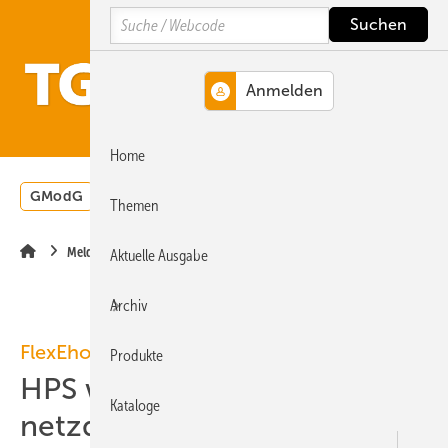
Springe
Springe
Springe
Search
auf
auf
auf
Hauptinhalt
Hauptmenü
SiteSearch
MENÜ
Home
GModG
Wärmepumpe
Heizungsförderung
Energ
Themen
Meldungen
Aktuelle Ausgabe
Archiv
FlexEhome
Produkte
HPS weiht erstes
Kataloge
netzdienliches Solar-