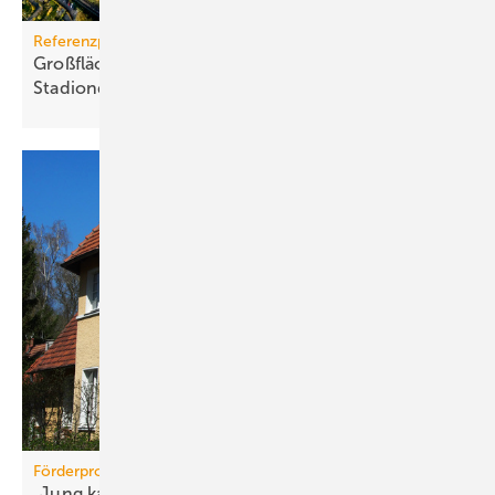
Referenzprojekt
Großflächige PV-Anlage auf Dort­mun­der
Sta­di­on­dach
Förderprogramme
„Jung kauft Alt“: Förder­be­din­gun­gen
ver­bessert