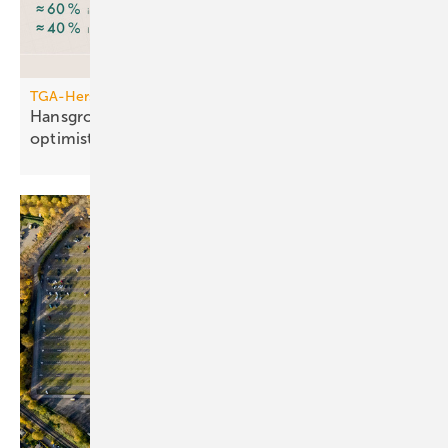
TGA-Hersteller
Hansgrohe: trotz leichtem Um­satz­rück­gang
opti­mis­tisch