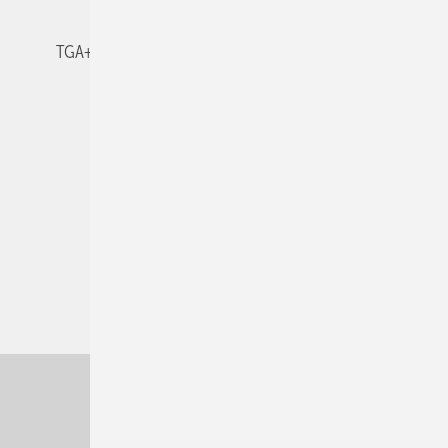
TGA+E-WissensCheck
Veranstaltungen / Webinare
© 2026 TGA+E Fachplaner
Nach oben