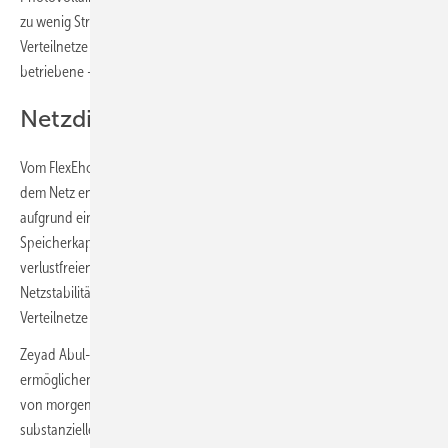
zu wenig Strom für den eigenen Bedarf. Das belastet immer stärker die
Verteilnetze und erfordert – derzeit noch mit fossilen Brennstoffen
betriebene – Reservekraftwerke.
Netzdienlicher Betrieb
Vom FlexEhome wird nur dann Strom ins Netz gegeben bzw. bzw. aus
dem Netz entnommen, wenn es dem Netz dienlich ist. Dies ist nur
aufgrund einer im Vergleich zu Batterien deutlich größeren
Speicherkapazität und einer auch über längere Zeiträume
verlustfreien Speicherung möglich. Mit dieser Flexibilität kann die
Netzstabilität verbessert und der Ausbaubedarf der dezentralen
Verteilnetze minimiert werden.
Zeyad Abul-Ella, Vorstandsvorsitzender und Gründer von HPS: „Damit
ermöglichen wir im Neubau schon heute den technischen Standard
von morgen. Die Besitzer eines solchen Gebäudes leisten einen
substanziellen Beitrag zur Netzstabilität und Versorgungssicherheit. In