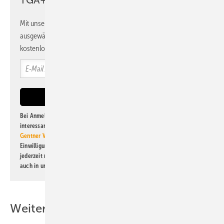
TGA+E Newsletter!
Mit unserem Newsletter erhalten Sie regelmäßig von uns
ausgewählte Informationen und Neuigkeiten, gebündelt und
kostenlos direkt ins Postfach.
Bei Anmeldung zu diesem Newsletter bin ich damit einverstanden, über
interessante Verlags- und Online-Angebote
der Marken der Alfons W.
Gentner Verlag GmbH & Co. KG
informiert zu werden. Diese
Einwilligung kann ich jederzeit widerrufen und eine Abmeldung ist
jederzeit möglich. Informationen zum Umgang mit Daten finden Sie
auch in unserer
Datenschutzerklärung
.
Weitere Inhalte