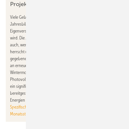
Projektes
Viele Gebäude mit Photovoltaik-Anlagen speisen in der
Jahresbilanz mehr Strom in das Netz ein, als zur
Eigenversorgung des Strom- und / oder Wärmebedarfs benötigt
wird. Die Abgabe erfolgt aufgrund geringer Speicherkapazität
auch, wenn ohnehin ein Überschuss an erneuerbarem Strom
herrscht und dies zu negativen Preisen am Strommarkt und
gegebenenfalls Netzengpässen führt. Bei einem Unterangebot
an erneuerbarer Energie im Stromnetz, was während der
Wintermonate häufig der Fall ist, besteht bei Gebäuden mit
Photovoltaik-Anlagen ohne saisonalen Stromspeicher hingegen
ein signifikanter Strombedarf, die momentan CO
-intensiv
2
bereitgestellt wird. Im Winter 2020 lag der Anteil der fossilen
Energien am Strommix beispielsweise bei mehr als 60 % (vgl.:
Spezifische CO2-Emissionen im Strommix im Jahr 2020 in allen
Monatsstunden
).