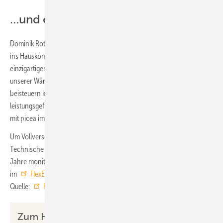
…und eine Wärmepumpe
Dominik Rothweiler von Vaillant Deutschland, der die Wärmepumpe
ins Hauskonzept integriert hat, ergänzt: „Dass wir an diesem
einzigartigen und innovativen Projekt partizipieren dürfen und mit
unserer Wärmepumpe einen wesentlichen Beitrag zum Projekterfolg
beisteuern können, erfüllt uns mit großem Stolz. Nun gilt es, die
leistungsgeführte Regelung unserer Wärmepumpe im Zusammenspiel
mit picea im Betrieb fein zu justieren und weitere Schlüsse zu ziehen.“
Um Vollversorgung und Netzdienlichkeit zu dokumentieren, wird die
Technische Universität Berlin sämtliche Energieflüsse im Haus für zwei
Jahre monitoren. In dieser Zeit wird eine vierköpfige Familie zur Miete
im
FlexEhome
wohnen. ■
Quelle:
HPS
/ jv
Zum Hintergrund des FlexEhome-