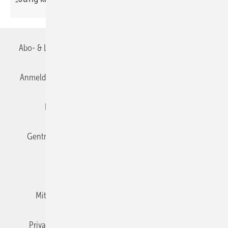
Abo- & Leserservice
AGB
Alle Inhalte chronologisch
Anmelden
Anmeldung & Registrierung
Datenschutz
Editor's choice
E-Paper
Fachbeiträge
Gentner Verlag
Impressum
Karriere bei Gentner
Team
Mediaservice
Mitgliedschaften und Engagement
Newsletter
Privacy Manager
RSS-Feed
TGA+E abonnieren