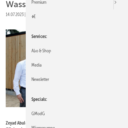
Wasserstoffhaus ein
Premium
14.07.2023
|
Druckvorschau
+E
Services
Abo & Shop
Media
Newsletter
Specials
HPS Home Power Solutions AG
GModG
Zeyad Abul-Ella (HPS Home Power Solutions), Dr. Claudia Herok
Wärmepumpe