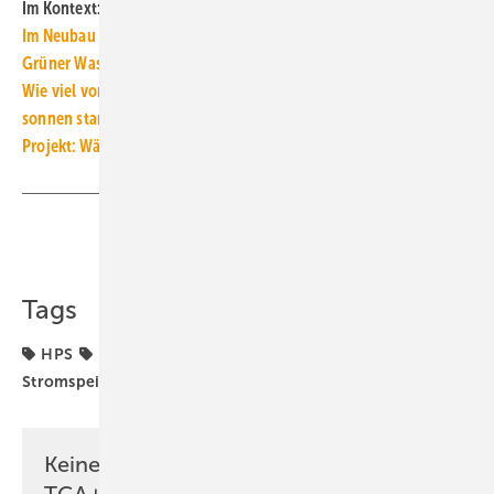
Im Kontext:
Im Neubau hat sich die Gas-Heizung auch ohne Verbot erledigt
Grüner Wasserstoff für Gas-Heizungen: teuer und ineffizient
Wie viel vom Wärmepumpenstrom liefert die eigene PV-Anlage?
sonnen startet Vernetzung von Wärmepumpen
Projekt: Wärmepumpen und Speicher als Kleinflexibilitäten
Teilen
Link kopieren
Tags
HPS
Kleinflexibilität
Netzdienlichkeit
Stromspeicher
Vaillant
Wasserstoff
netzdienlich
Keine Zeit? Kein Problem mit dem