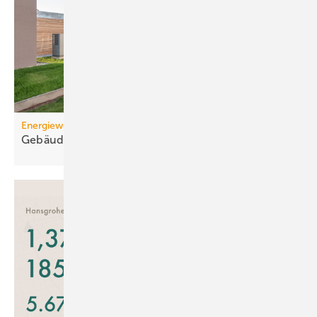
Energiewende
Gebäudesektor Ba-Wü: Kli­ma­zie­le
ver­fehlt