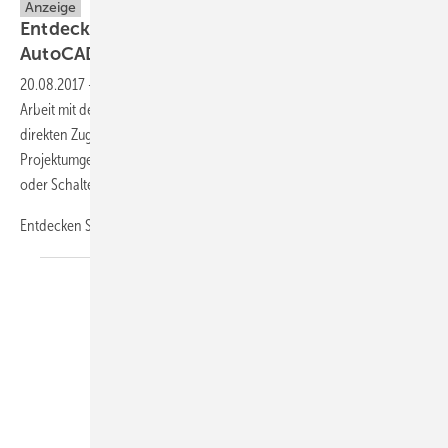
Anzeige
Entdecken Sie unsere Apps für Revit und
AutoCAD
20.08.2017
-
Steigern Sie Ihre Produktivität und vereinfachen Sie Ihre
Arbeit mit den MEPcontent-Apps für Revit und AutoCAD. Erhalten Sie
direkten Zugriff auf MEP-Inhalte und Funktionalitäten aus Ihrer
Projektumgebung. Finden Sie innerhalb der App die Produktlinien
oder Schalterbereichskombinationen, die Sie benötigen.
Entdecken Sie unsere
Apps.