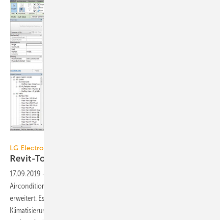
Bild: LG Electronics:
LG Electronics
Revit-Tool für
VRF-Systemplanung
17.09.2019
-
LG Electronics hat sein Programmpaket LG
Airconditioner Technical Solution (LATS) um das BIM-Tool LATS Revit
erweitert. Es unterstützt die Planung gewerblicher
Klimatisierungsprojekte mit dem VRF-System Multi V. LATS Revit ist ein