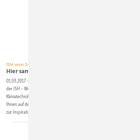
ISH vom 14. bis 18. März 2017 in Frankfurt
Hier sammeln Sie neue
Ideen
01.03.2017
-
Vom 14. bis zum 18. März 2017 trifft sich die Branche auf
der ISH – Weltleitmesse für Erlebniswelt Bad, Gebäude-, Energie-,
Klimatechnik und Erneuerbare Energien. TGA Fachplaner präsentiert
Ihnen auf den folgenden Seiten einige der angekündigten Neuheiten
zur Inspiration für Ihre
Messeplanung.