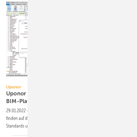
Uponor
Uponor
Uponor bündelt BIM-Angebot auf
BIM-Plattform
29.01.2022
-
Uponor hat seine BIM-Lösungen gebündelt. Planer
finden auf der Plattform die Produktbibliothek in offenen BIM-
Standards und Werkzeuge für
Revit.