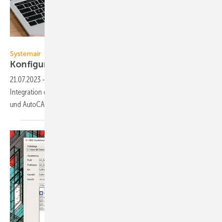
Systemair
Systemair
Konfigurator für
Axialventilatoren
21.07.2023
-
Ein BIM-Plugin ermöglicht Planern die nahtlose
Integration der Systemair-Axialventilatoren in die Planungstools Revit
und
AutoCAD.