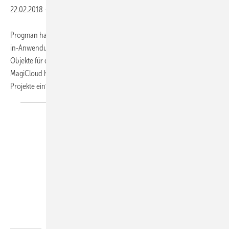
22.02.2018
-
Progman hat mit MagiCloud Connect für Revit eine kostenfreie Add-
in-Anwendung für Revit veröffentlicht. Mit ihr kann der Benutzer BIM-
Objekte für die TGA-Planung von der Online-BIM-Plattform
MagiCloud herunterladen und direkt im RFA-Format in native Revit-
Projekte einfügen. MagiCloud ist
eine...
Stabiplan