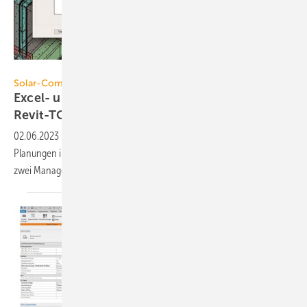
Solar-Computer
Solar-Computer
Excel- und Visualisierungs-Hilfen für
Revit-TGA-Anwendungen
02.06.2023
-
Solar-Computer hat sein Tool GBIS zum Verbinden von
Planungen in Revit mit seinen Gebäude- und TGA-Berechnungen um
zwei Manager
erweitert.