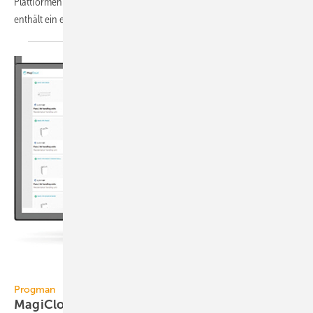
Plattformen Revit 2019 und AutoCAD 2019. MagiCAD 2019 für Revit
enthält ein
eigenes...
Progman Oy
Progman
MagiCloud Connect für
Revit