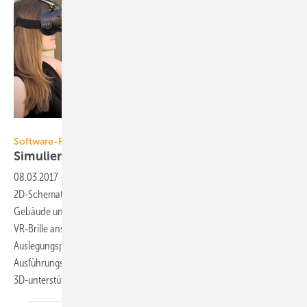
Palette CAD
Software-Programme und -Tools
Simulieren, konfigurieren,
visualisieren
08.03.2017
-
Themen aus der Software-Vorschau zur ISH 2017 sind:
2D-Schemata in Revit erstellen, Simulations-Komplettpaket für
Gebäude und Anlagentechnik, das neue Bad schon vorher mit der
VR-Brille anschauen, Luftkanalbestellung per App, fixe
Auslegungsprogramme für RLT-Geräte, fabrikatspezifischen
Ausführungsplanung auf Basis einer produktneutralen Vorplanung,
3D-unterstützt
ausschreiben….