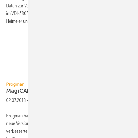
Daten zur Verfügung. Die Datensätze liegen sowohl im Revit- als auch
im VDI-3805-Format für die drei IMI-Marken Pneumatex, TA und
Heimeier und damit für
die...
Progman Oy
Progman
MagiCAD mit
Kollisionserkennung
02.07.2018
-
Progman hat MagiCAD 2019 für Revit und AutoCAD veröffentlicht. Die
neue Version enthält laut Anbieter zahlreiche neue Funktionen und
verbesserte Arbeitsabläufe und unterstützt die aktuellen Autodesk-