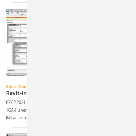
Solar-Computer
Solar-Computer
Revit-integrierte
Rohrnetzplanung
07.02.2021
-
Das Tool GBIS.HI-REV von Solar-Computer entlastet
TGA-Planer beim integrierten 3D-Planen von Heizungs- und
Kaltwasserrohrnetzen in
Revit.