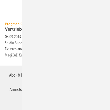
Progman Oy / CAD Studio Abcom
Vertriebspartner für MagiCAD für
Revit
03.09.2013
-
Das Softwarehaus Progman Oy hat mitgeteilt, dass CAD
Studio Abcom zum Händler für die Software MagiCAD für Revit in
Deutschland autorisiert und als autorisiertes Training-Center für
MagiCAD für Revit zertifiziert worden
ist.
Abo- & Leserservice
AGB
Alle Inhalte chronologisch
Anmelden
Anmeldung & Registrierung
Datenschutz
Editor's choice
E-Paper
Fachbeiträge