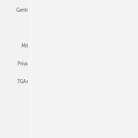
Gentner Verlag
Impressum
Karriere bei Gentner
Team
Mediaservice
Mitgliedschaften und Engagement
Newsletter
Privacy Manager
RSS-Feed
TGA+E abonnieren
TGA+E-WissensCheck
Veranstaltungen / Webinare
© 2026 TGA+E Fachplaner