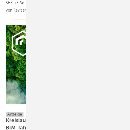
SHKL+E-Software MagiCAD für Revit erweitert den Funktionsumfang
von Revit erheblich – auch in Richtung
Elektro.
MagiCAD Group
Anzeige
Kreislauforientierte TGA-Projektierung mit
BIM-fähigen
Umweltproduktdaten