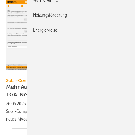
Heizungsförderung
Energiepreise
Solar-Computer
Solar-Computer
Mehr Automatik für die Planung von
TGA-Netzen
26.05.2026
-
Mit Automatismen und KI für das Revit-Plug-in GBIS will
Solar-Computer die Pla­nung und Be­rech­nung von TGA-Netzen auf ein
neues Ni­veau
heben.