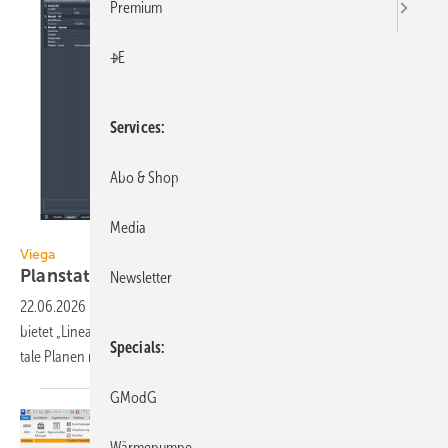
Premium
+E
Services
Abo & Shop
Media
Viega
Viega
Planstatus-Prüfung per
QR-Code
Newsletter
22.06.2026
-
Rund zwei Dutzend neue Funk­tionen und Work­flows
bietet „Linear Solutions – Viega Edition V26“ Anwen­dern für das digi­
Specials
tale Planen mit BIM und
Revit.
GModG
Wärmepumpe