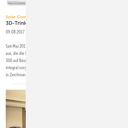
Solar-Computer
Solar-Computer
3D-Trinkwassernetz-Planung in
Revit
09.08.2017
-
Seit Mai 2017 liefert Solar-Computer eine neue Software-Generation
aus, die die Planung von Trinkwasser-Installationen nach DIN 1988-
300 auf Basis der BIM-Plattform Revit (Autodesk) ermöglicht: GBIS
integral sorgt u. a. für durchgängiges Arbeiten mit 3D-Sanitär-Objekten
in Zeichnung
und...