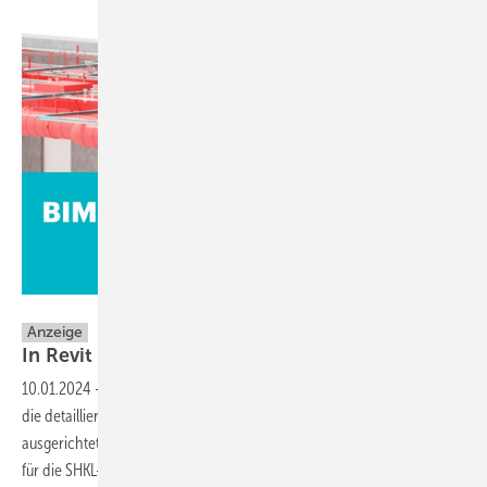
MagiCAD Group
Anzeige
In Revit auch effizient Elektro
planen!
10.01.2024
-
Da Revit nicht nativ auf das Zeichnen von Leitungen und
die detaillierte Modellierung von elektrischen Gebäudesystemen
ausgerichtet ist, nutzen TGA-Planende die Software oft ausschließlich
für die SHKL-Projektierung. Doch die modulare sowie BIM-fähige