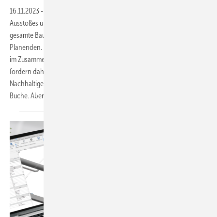
16.11.2023
-
Die gesetzlichen Vorgaben zur Reduzierung des CO₂-
Ausstoßes und zum Übergang zu einer Kreislaufwirtschaft stellen die
gesamte Baubranche vor eine Herausforderung – auch die TGA-
Planenden. Denn der Wert von Gebäuden bemisst sich immer stärker
im Zusammenhang mit ihren Umweltauswirkungen. Geldgeber
fordern daher zunehmend genaue Lebenszyklusanalysen.
Nachhaltige und kreislauffähige TGA-Systeme schlagen positiv zu
Buche. Aber welche Lösungen stehen für TGA-Planende
bereit?