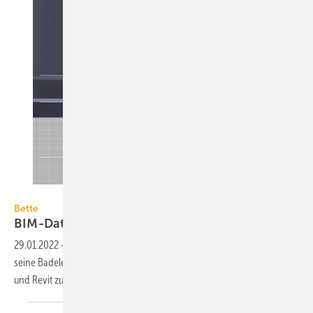
Bette
Bette
BIM-Daten für
Badelemente
29.01.2022
-
Bette stellt für den deutschen Markt BIM-Daten für alle
seine Badelemente aus glasiertem Titan-Stahl in den Formaten IFC
und Revit zur
Verfügung.