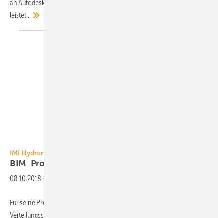
an Autodesk Revit angelehntes 3D-HVAC-Zeichenprogramm und
leistet...
IMI Hydronic Engineering
IMI Hydronic Engineering
BIM-Produktdaten
08.10.2018
-
Für seine Produkte zur Optimierung der Effizienz hydronischer
Verteilungssysteme stellt IMI Hydronic Engineering umfassende BIM-