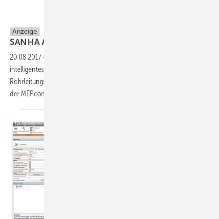
Stabiplan
Anzeige
SANHA App für
Revit
20.08.2017
-
Zusammen mit MEPcontent entwickelte SANHA ein
intelligentes Werkzeug zur Konstruktion von SANHA
Rohrleitungssystemen in Revit. Sie können diese App kostenlos auf
der MEPcontent-Website
herunterladen.