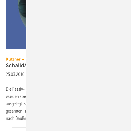
Kutzner + Weber
Kutzner + Weber
Schalldämpfer für
Mini-BHKW
25.03.2010
-
Die Passiv- bzw. Absorptionsschalldämpfer AGG von Kutzner+Weber
wurden speziell für die In­stallation in Abgasanlagen von BHKWs
ausgelegt. Sie verfügen über Dämpfungseigenschaften, die den
gesamten Frequenzbereich von 63 bis 8000 Hz berücksichtigen. Je
nach Baulänge und Nennweite dämpfen
AGG...