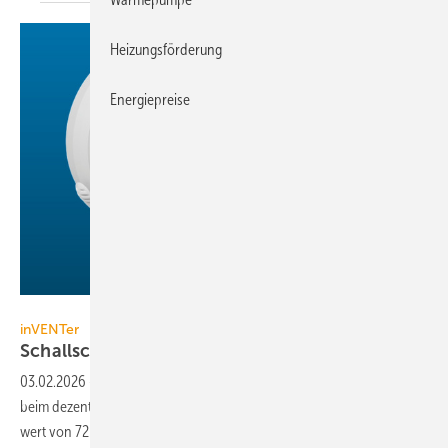
Heizungsförderung
Energiepreise
inVENTer
inVENTer
Schallschutzpaket für
Push-Pull-Lüfter
03.02.2026
-
Ein komplettes Schall­schutz­paket von inVENTer er­reicht
beim dezentralen Lüftungs­gerät iV-Zero Connect einen Schall­schutz­
wert von
72 dB.