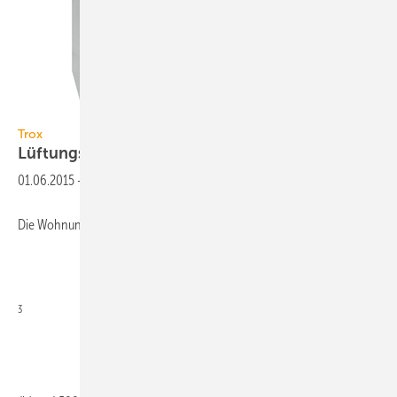
Bild: Trox
Trox
Lüftungsgeräte mit
Schalldämpfern
01.06.2015
-
Die Wohnungslüftungsgeräte X-Casa 300 (80 bis 300 m
3