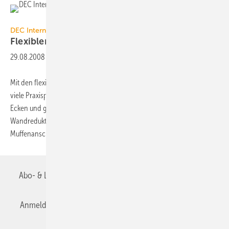
DEC International
DEC International
Flexibler
Schalldämpfer
29.08.2008
-
Mit den flexiblen Schalldämpfern von DEC International lassen sich
viele Praxisprobleme einfach lösen. Sie überbrücken Abstände und
Ecken und gewährleisten eine hohe Einfügungsdämpfung und
Wandreduktion. Die Schalldämpfer sind mit Nippel- oder
Muffenanschluss oder einer Kombination aus
diesen...
Abo- & Leserservice
AGB
Alle Inhalte chronologisch
Anmelden
Anmeldung & Registrierung
Datenschutz