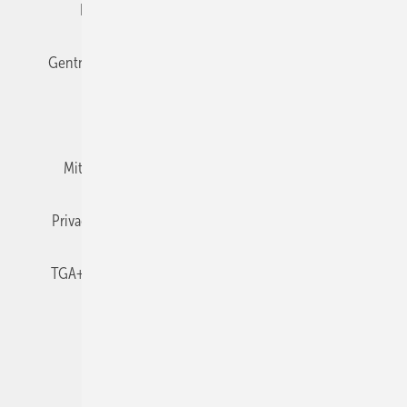
Editor's choice
E-Paper
Fachbeiträge
Gentner Verlag
Impressum
Karriere bei Gentner
Team
Mediaservice
Mitgliedschaften und Engagement
Newsletter
Privacy Manager
RSS-Feed
TGA+E abonnieren
TGA+E-WissensCheck
Veranstaltungen / Webinare
© 2026 TGA+E Fachplaner