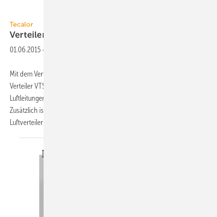
Bild: Tecalor
Tecalor
Verteiler mit
Schalldämpfer
01.06.2015
-
Mit dem Verteiler VTS-9 hat Tecalor sein Luftverteilsystem LVE um den
Verteiler VTS-9 erweitert. Bei jeder der bis zu neun angeschlossenen
Luftleitungen kann die Luftmenge separat eingestellt werden.
Zusätzlich ist VTS-9 mit einem Schalldämpfer ausgestattet. Der
Luftverteiler kann an der
Wand...