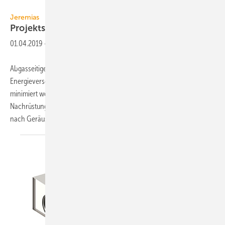
Jeremias
Jeremias
Projektspezifische
Schalldämpfer
01.04.2019
-
Abgasseitige Geräuschemissionen dezentraler
Energieversorgungssysteme können durch Abgasschalldämpfer
minimiert werden. Bei Installationen in bestehenden Gebäuden oder
Nachrüstungen sind dazu häufig individuelle Lösungen gefragt. Je
nach Geräuschcharakteristik kommen Resonanz-,
Absorptions-...