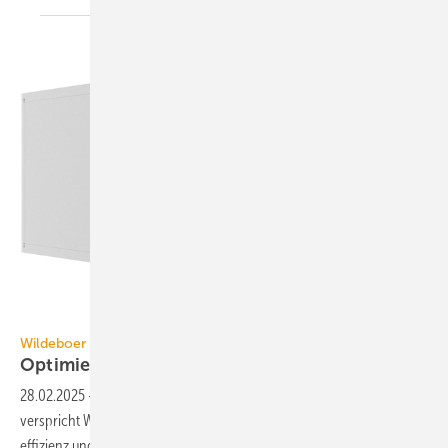
Wildeboer
Wildeboer
Optimierte
Schalldämpferkulissen
28.02.2025
-
Mit den SE-Schall­dämpfer­kulissen für Lüftungs­an­la­gen
ver­spricht Wildeboer neue Maß­stäbe bei Schall­dämpfung, Energie­
effizienz und
An­passungs­fä­hig­keit.