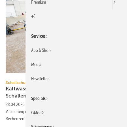
Premium
+E
Services
Abo & Shop
Media
Stulz
Newsletter
Schallschutz
Kaltwassersätze: Validierung der echten
Schallemissionen
Specials
28.04.2026
-
Stulz und Merford haben ein neues Mess­ver­fahren zur
Va­li­die­rung der Schall­emissio­nen von Kalt­wasser­er­zeu­gern für
GModG
Rechen­zen­tren
ein­ge­setzt.
Wärmepumpe