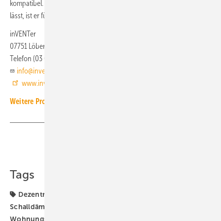
kompatibel. Da sich der Flachkanal direkt in die Dämmebene einfügen
lässt, ist er für den Neubau und für die Sanierung geeignet.
inVENTer
07751 Löberschütz
Telefon (03 64 27) 21 10
info@inventer.de
www.inventer.de
Weitere Produkt-Meldungen zum Thema Wohnungslüftung
Teilen
Link kopieren
Tags
Dezentrale Lüftung
Lüftungsgerät
Produkte
Schalldämpfer
Schallschutz
Wohnraumlüftung
Wohnungslüftung
inVENTer