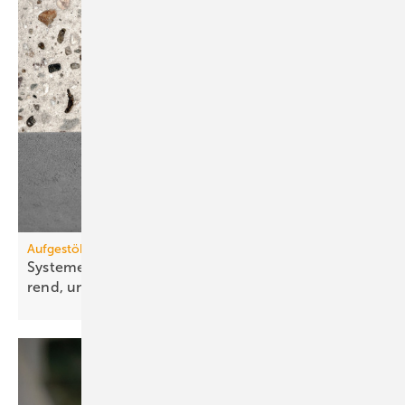
Aufgestöbert
Systeme für die TGA+E: schall­ge­dämmt, zeit­spa­
rend,
uni­ver­sell