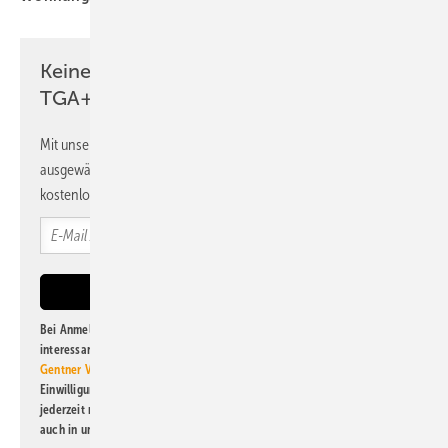
Keine Zeit? Kein Problem mit dem
TGA+E Newsletter!
Mit unserem Newsletter erhalten Sie regelmäßig von uns
ausgewählte Informationen und Neuigkeiten, gebündelt und
kostenlos direkt ins Postfach.
Bei Anmeldung zu diesem Newsletter bin ich damit einverstanden, über
interessante Verlags- und Online-Angebote
der Marken der Alfons W.
Gentner Verlag GmbH & Co. KG
informiert zu werden. Diese
Einwilligung kann ich jederzeit widerrufen und eine Abmeldung ist
jederzeit möglich. Informationen zum Umgang mit Daten finden Sie
auch in unserer
Datenschutzerklärung
.