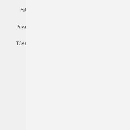
Mitgliedschaften und Engagement
Newsletter
Privacy Manager
RSS-Feed
TGA+E abonnieren
TGA+E-WissensCheck
Veranstaltungen / Webinare
© 2026 TGA+E Fachplaner