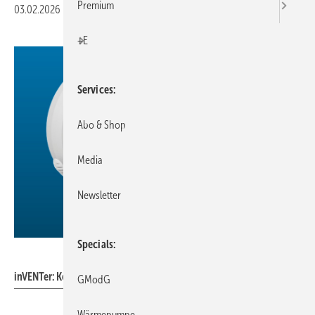
Premium
03.02.2026
|
Veröffentlicht in
Ausgabe 02-2026
|
Druckvorschau
+E
Services
Abo & Shop
Media
Newsletter
Specials
inVENTer
inVENTer: Kernschalldämpfer.
GModG
Wärmepumpe