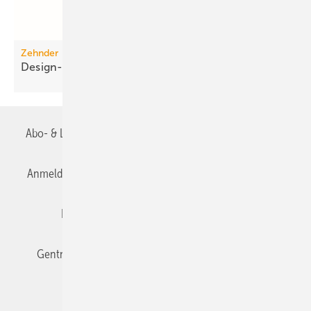
Zehnder
Design-Abdeckgitter für die
Wohnraumlüftung
Abo- & Leserservice
AGB
Alle Inhalte chronologisch
Anmelden
Anmeldung & Registrierung
Datenschutz
Editor's choice
E-Paper
Fachbeiträge
Gentner Verlag
Impressum
Karriere bei Gentner
Team
Mediaservice