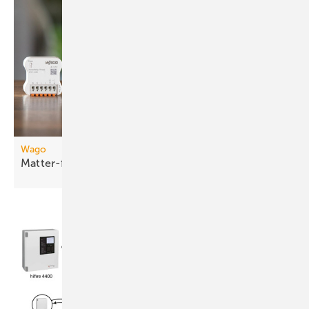
Wago
Matter-fähige
Smart-Home-Funkmodule