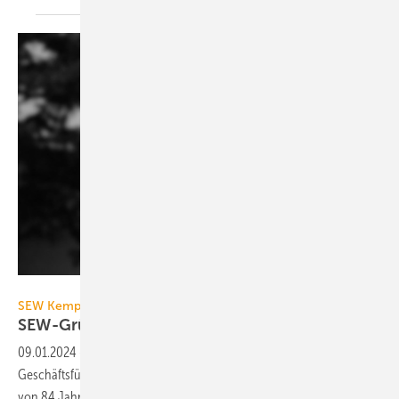
SEW
SEW Kempen
SEW-Gründer Heinz Schilling
verstorben
09.01.2024
-
Heinz Schilling, Gründer und langjähriger
Geschäftsführer der SEW GmbH Kempen, ist am 29.12.2023 im Alter
von 84 Jahren
verstorben.