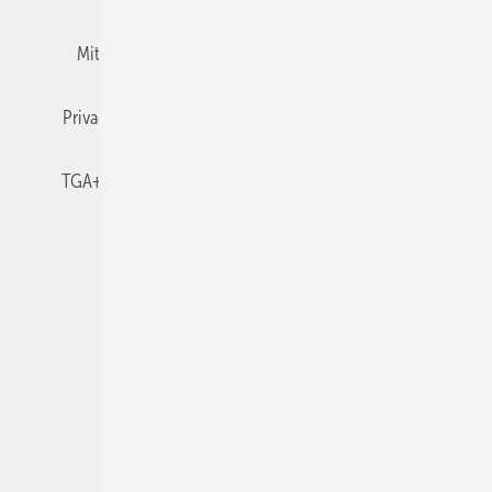
Mitgliedschaften und Engagement
Newsletter
Privacy Manager
RSS-Feed
TGA+E abonnieren
TGA+E-WissensCheck
Veranstaltungen / Webinare
© 2026 TGA+E Fachplaner