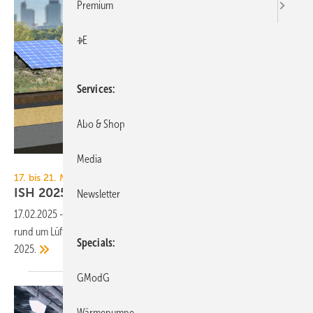
Premium
+E
Services
Abo & Shop
Media
Aereco
17. bis 21. März 2025, Frankfurt
ISH 2025: Produkte für die
Lüftungstechnik
Newsletter
17.02.2025
-
TGA+E Fachplaner präsentiert angekündigte Neuheiten
rund um Lüftungstechnik zur Inspiration Ihrer Messeplanung zur ISH
Specials
2025.
GModG
Wärmepumpe