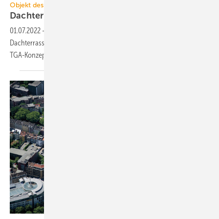
Objekt des Monats 2022-07
Dachterrassen statt
Rückkühler
01.07.2022
-
Das sanierte Bürogebäude Morrow bietet begrünte
Dachterrassen und Outdoor-Arbeitsplätze. Ermöglich hat dies ein
TGA-Konzept ohne klassischen
Rückkühler.