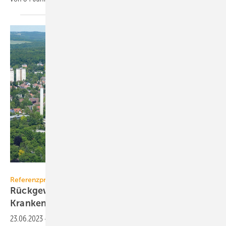
VM-Photodesign / Volker Martin
Referenzprojekt SEW
Rückgewinnung von Wärme und Kälte im
Krankenhaus
23.06.2023
-
Seit 17 Jahren gewinnt man im Leopoldina-Krankenhaus