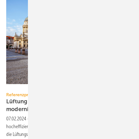
rh2010 – stock.adobe.com
Referenzprojekt SEW
Lüftung mit hocheffizientem WRG-System
modernisiert
07.02.2024
-
Im Konzerthaus Berlin am Gendarmenmarkt wurde eine
hocheffiziente Wärmerückgewinnung „schichtweise“ nachträglich in
die Lüftungsanlage
integriert.