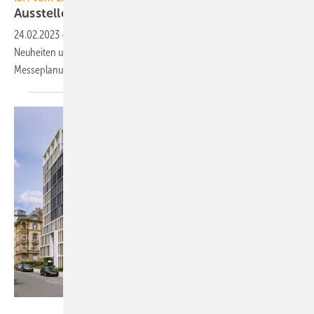
Aussteller-Ankündigungen zur ISH
2023
24.02.2023
-
TGA+E Fachplaner präsentiert 56 angekündigte
Neuheiten und Präsentationsschwerpunkte zur Inspiration Ihrer
Messeplanung für die ISH
2023.
Art-Invest Real Estate Management GmbH & Co. KG