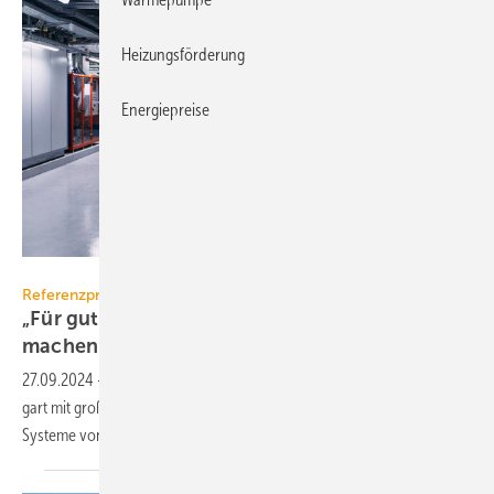
Heizungsförderung
Energiepreise
Klinikum Stuttgart / Jonas Ratermann
Referenzprojekt SEW
„Für gute Technik muss man sich auch stark
machen“
27.09.2024
-
Seit 30 Jahren werden in RLT-Anlagen im Klini­kum Stutt­
gart mit gro­ßem Er­folg Gegen­strom-Schicht-Wärme­tau­scher(GSWT)-
Systeme von SEW
ein­ge­setzt.