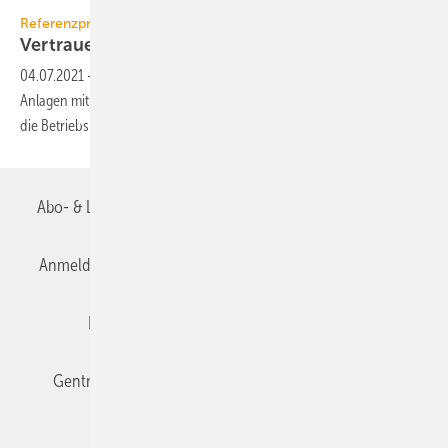
St.-Johannes-Hospital Dortmund
Referenzprojekt SEW: GSWT im St.-Johannes-Hospital
Vertrauen ist gut – Redundanz ist
besser
04.07.2021
-
Im Krankenhaus JoHo Dortmund wurden elf RLT-
Anlagen mit der GSWT-Technologie von SEW ausgerüstet und damit
die Betriebskosten erheblich
gesenkt.
Abo- & Leserservice
AGB
Alle Inhalte chronologisch
Anmelden
Anmeldung & Registrierung
Datenschutz
Editor's choice
E-Paper
Fachbeiträge
Gentner Verlag
Impressum
Karriere bei Gentner
Team
Mediaservice