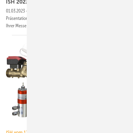
ISH 2023: Produkte für die
Lüftungstechnik
01.03.2023
-
TGA+E Fachplaner präsentiert Neuheiten und
Präsentationsschwerpunkte rund um Lüftungstechnik zur Inspiration
Ihrer Messeplanung für die ISH
2023.
IMI Hydronic Engineering
ISH vom 13. bis 17. März 2023 in Frankfurt