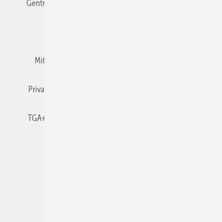
Gentner Verlag
Impressum
Karriere bei Gentner
Team
Mediaservice
Mitgliedschaften und Engagement
Newsletter
Privacy Manager
RSS-Feed
TGA+E abonnieren
TGA+E-WissensCheck
Veranstaltungen / Webinare
© 2026 TGA+E Fachplaner