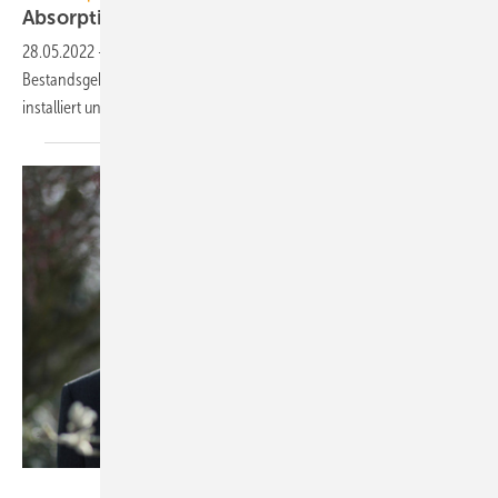
Absorptionskälteanlage im
Überseecontainer
28.05.2022
-
Christoffers hat eine Absorptionskältemaschine für ein
Bestandsgebäude samt Peripherie in einem Überseecontainer
installiert und mit Wago
automatisiert.
Wago