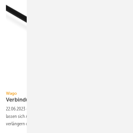
Wago
Wago
Verbindungsklemme zum
Stecken
22.06.2023
-
Mit dem Durchgangsverbinder zum Stecken von Wago
lassen sich Adern auf kleinstem Raum verbinden und so Leitungen
verlängern oder
reparieren.