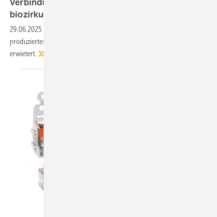
Verbindungsklemmen mit anteilig
biozirkulärem
Kunststoff
29.06.2025
-
Wago hat sein aus an­teilig bio­zir­ku­lären Kunst­stoffen
pro­du­zier­tes Ver­bin­dungs­klem­men-Portfolio mit grü­nen He­beln
er­wie­tert.