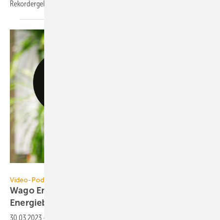
Rekordergebnis
erzielt.
Wago
Video-Podcast
Wago Energy-Tech-Talk: Was bewegt die
Energiebranche?
30.03.2023
-
In 10- bis 15-minütigen Vodcasts spricht Moderator