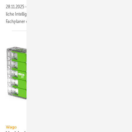
28.11.2025
-
Gebäude werden smart und nutzen zu­neh­mend künst­
liche Intelli­genz, aber was be­deu­tet das und wo­rauf müssen sich
Fach­planer
ein­stellen?
Wago
Wago