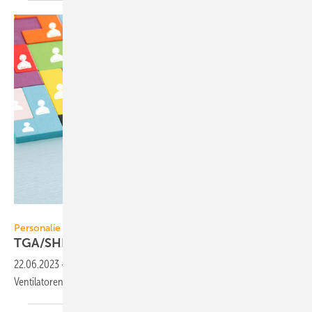
tomertu - stock.adobe.com
Personalie
TGA/SHK-Branche: Personelle
Veränderungen
22.06.2023
-
Neue Mitarbeiter und Postenwechsel bei Helios
Ventilatoren, Hager, buildingSmart, BTGA und
Wago.