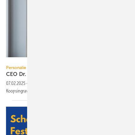
Wago / www.otzipka.de
Personalie
CEO Dr. Heiner Lang verlässt
Wago
07.02.2025
-
Dr. Heiner Lang verlässt die Wago Gruppe. CFO Jürgen
Koopsingraven übernimmt interimistisch die
CEO-Funktion.