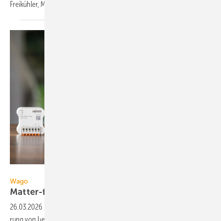
Freikühler, Matter-fähige
Smart-Home-Funkmodule.
Wago
Wago
Matter-fähige
Smart-Home-Funkmodule
26.03.2026
-
Wago Home Automation er­mög­licht die smarte Steue­
rung von bei­spiels­weise Be­leuch­tung, Jalou­sien und Steck­dosen über