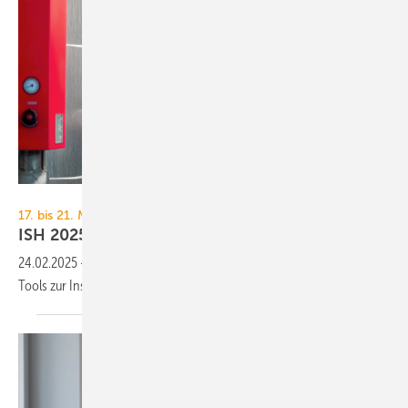
DEOS
17. bis 21. März 2025, Frankfurt
ISH 2025: BACnet, Software, Apps und
Clouds
24.02.2025
-
TGA+E Fachplaner präsentiert eine Auswahl digitaler
Tools zur Inspiration Ihrer Messeplanung für die ISH
2025.