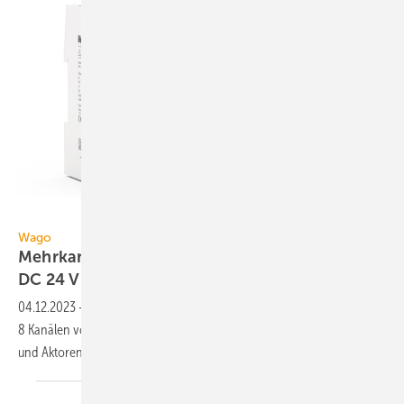
Wago
Wago
Mehrkanalige elektronische Schutzschalter für
DC 24
V
04.12.2023
-
Die elektronischen Schutz­schalter für DC 24 V mit 4 und
8 Kanälen von Wago finden Einsatz in allen Industrien mit Sensoren
und Aktoren im
DC-24V-Bereich.