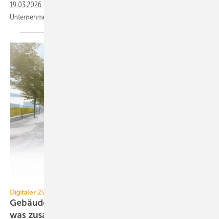
19.03.2026
-
Das sind die neuen Gesichter und Positionen bei den
Unternehmen Swegon, Exhausto, Wago und
Zewotherm.
Wago
Digitaler Zwilling
Gebäudemanagement: Es wächst zusammen,
was
zusammengehört