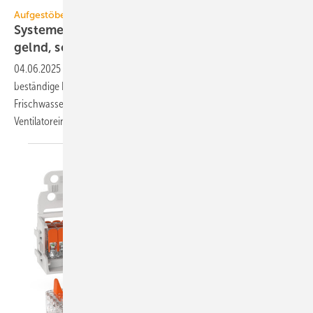
Wago
Aufgestöbert
Systeme für die TGA+E: UV-be­stän­dig, selbst­re­
gelnd,
schwenk­bar
04.06.2025
-
Digitales Trinkwasser-Installationskonzept, UV-
beständige Leitungsführungskanäle, selbstentwickeltes Regelventil für
Frischwasserstationen, dezentrales Lüftungsgerät mit schwenkbarer
Ventilatoreinheit,
10-fach-Verbindungsklemme.