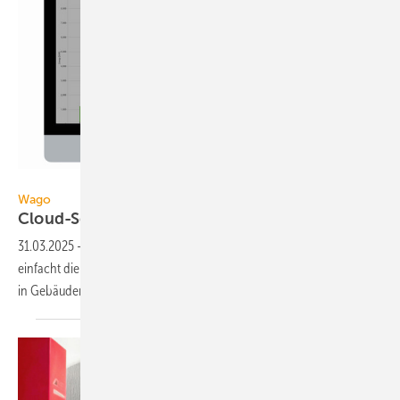
Wago
Wago
Cloud-Service für Energy
Reporting
31.03.2025
-
Der Cloud-Service Wago Building Energy Reporting ver­
ein­facht die Über­wa­chung und Opti­mie­rung des Ener­gie­ver­brauchs
in
Ge­bäuden.