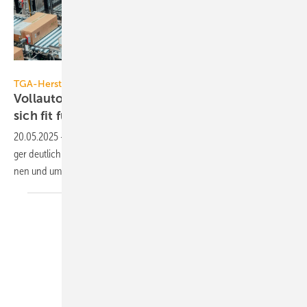
Wago
TGA-Hersteller bauen
Vollautomatisch und nach­hal­tig: Wago macht
sich fit für die
Zu­kunft
20.05.2025
-
Wago erweitert mit einem vollautomatisierten ­Zen­tral­la­
ger deu­tlich die Kapa­zi­tä­ten, um kün­fti­gen An­for­de­run­gen zu begeg­
nen und um nach­hal­tiger zu
wer­den.