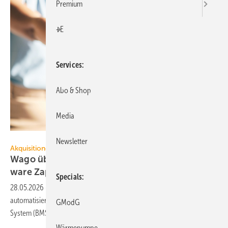
Premium
+E
Services
Abo & Shop
Media
Charlize Davids / peopleimages.com – stock.adobe.com
Newsletter
Akquisitionen
Wago übernimmt Buil­ding-Manage­ment-Soft­
ware
Zaphire
Specials
28.05.2026
-
Die Wago Gruppe baut ihr Geschäft in der Gebäude­
auto­ma­ti­sie­rung konse­quent aus und hat das Buil­ding-Manage­ment-
GModG
System (BMS) Zaphire
übernommen.
Wärmepumpe