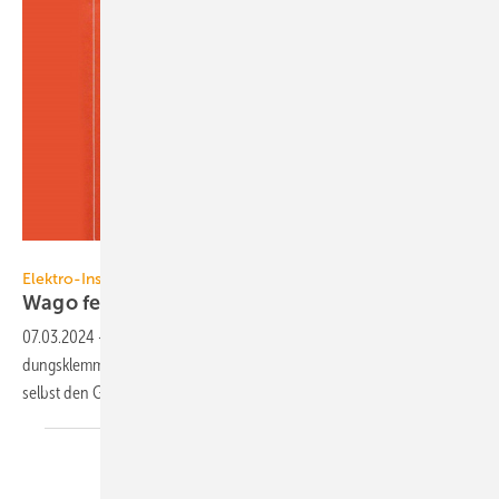
Wago
Elektro-Installation
Wago feiert 50 Jahre
Verbindungs­klemme
07.03.2024
-
1974 hat Wago mit der Markt­ein­füh­rung der Ver­bin­
dungs­klem­me die Welt der Elektro-Installation re­vo­lu­tio­niert und sich
selbst den Grund­stein
gelegt.