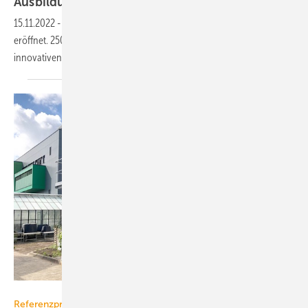
Ausbildungszentrum
15.11.2022
-
Wago hat in Minden ein neues Ausbildungszentrum
eröffnet. 250 Auszubildende finden nun in hochmodernen,
innovativen Räumlichkeiten den Weg ins
Berufsleben.
Wago
Referenzprojekt Wago / Christoffers