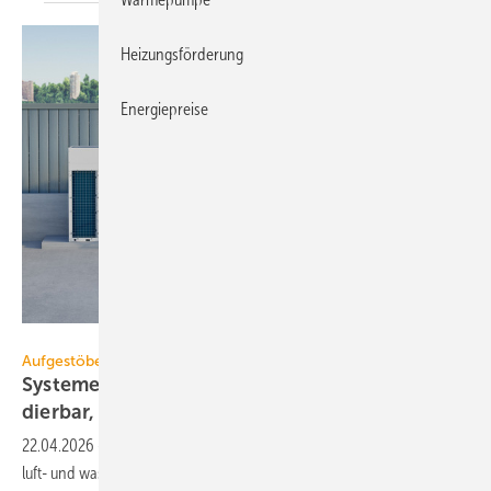
Heizungsförderung
Energiepreise
Daikin
Aufgestöbert
Systeme für die TGA+E: war­tungs­frei, kas­ka­
dier­bar,
dicht
22.04.2026
-
Brandschutz-Deckenschott, R290-Großwärmepumpen,
luft- und wasserdichte Dichtungsmanschetten, Kaltwassersatz mit