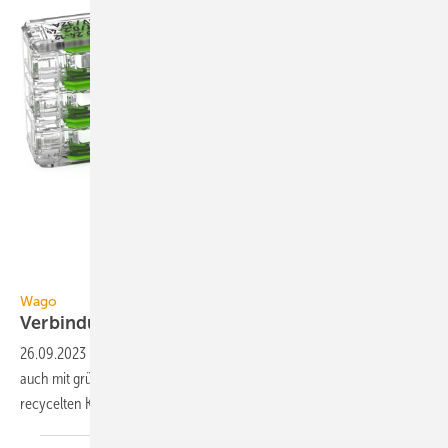
Wago
Wago
Verbindungsklemme wird
nachhaltiger
26.09.2023
-
Wago bietet die Verbindungsklemme der Serie 221 jetzt
auch mit grünen Hebeln an. Sie besteht anteilig aus biozirkulären und
recycelten
Kunststoffen.