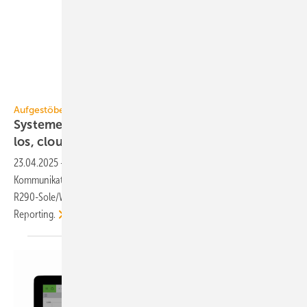
Weishaupt
Aufgestöbert
Systeme für die TGA+E: re­ver­sier­bar, rei­bungs­
los,
cloud­ba­siert
23.04.2025
-
Monoblock-Luft/Wasser-Wärme­pumpe bis 30 kW, KNX-
Kommunikation bis 1200 mA, Brandschutzband, außen aufgestellte
R290-Sole/Wasser-Wärmepumpe und Cloud-Service für Energy
Reporting.