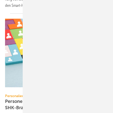
den Smart-Home-Standard
Matter.
tomertu - stock.adobe.com
Personalien
Personelle Veränderungen in der TGA+E /
SHK-Branche