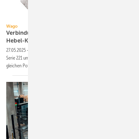
Wago
Wago
Verbindungs­klemme mit 10
Hebel-Klemm­stellen
27.05.2025
-
Wago hat seine Ver­bindungs­klem­men mit Hebeln der
Serie 221 um doppel­stöcki­ge Aus­füh­run­gen für bis zu 10 Lei­ter des
glei­chen Potentials
er­weitert.