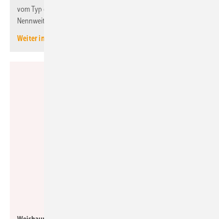
vom Typ des eingesetzten Entwässerungsrohrs und der
Nennweite ab, die bis zu 200 mm betragen darf.
Weiter informieren
Weishaupt