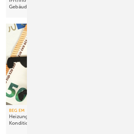
IFH/Intherm 2026: Sanitär-, Haus- und
Ge­bäu­de­tech­nik
BEG EM
Heizungs­förderung mit de­gres­siven
Kondi­tionen