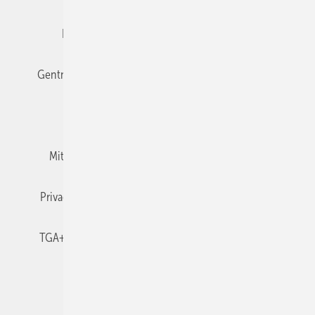
Editor's choice
E-Paper
Fachbeiträge
Gentner Verlag
Impressum
Karriere bei Gentner
Team
Mediaservice
Mitgliedschaften und Engagement
Newsletter
Privacy Manager
RSS-Feed
TGA+E abonnieren
TGA+E-WissensCheck
Veranstaltungen / Webinare
© 2026 TGA+E Fachplaner