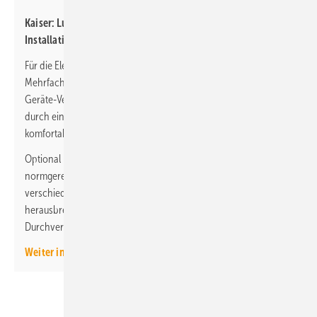
Kaiser: Luftdichte Mehr­fach­dosen für die Elektro-
Installation
Für die Elektro-Installation in Hohlwänden bietet Kaiser luftdichte
Mehrfachdosen in Zwei-, Drei- und Vierfach-Ausführung an. Die
Geräte-Verbindungsdosen
O-range Econ 2/3/4
zeichnen sich
durch eine Einbauöffnung ohne räumliche Trennung für die
komfortable Installation vorverdrahteter Geräteeinsätze aus.
Optional lassen sich einsteckbare Trennstege nutzen, um eine
normgerechte Trennung der Einbauöffnungen bei
verschiedenen Stromkreisen zu gewährleisten. Eine
herausbrechbare Kante erlaubt zudem die frontseitige
Durchverdrahtung selbst bei eingesetztem Trennsteg.
Weiter informieren