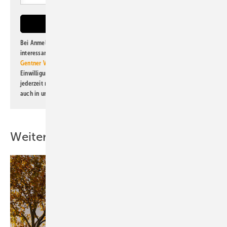
Bei Anmeldung zu diesem Newsletter bin ich damit einverstanden, über
interessante Verlags- und Online-Angebote
der Marken der Alfons W.
Gentner Verlag GmbH & Co. KG
informiert zu werden. Diese
Einwilligung kann ich jederzeit widerrufen und eine Abmeldung ist
jederzeit möglich. Informationen zum Umgang mit Daten finden Sie
auch in unserer
Datenschutzerklärung
.
Weitere Inhalte