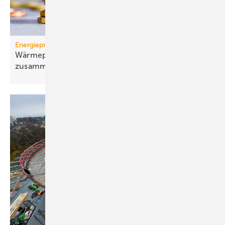
Energiepreise
Wärmepumpen-Strompreis: wie er sich
zusammensetzt