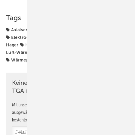
Tags
Axialventilator
Badarmatur
Brandschutz
Elektro
Elektro-Installation
Elektrotechnik
Enerent
Hager
Hewi
KNX
KNX Secure
Kaiser
Luft-
Luft-Wärmepumpe
Luft-Wärmepumpen
Systemair
Wärmepumpe
Keine Zeit? Kein Problem mit dem
TGA+E Newsletter!
Mit unserem Newsletter erhalten Sie regelmäßig von uns
ausgewählte Informationen und Neuigkeiten, gebündelt und
kostenlos direkt ins Postfach.