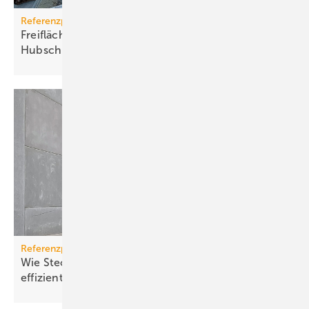
Referenzprojekt
Freiflächenheizung für ganz­jäh­rige
Hub­schrau­ber­lan­dun­gen
Referenzprojekt Schnabl
Wie Stecktechnik die Installation planbar und
effizient
macht