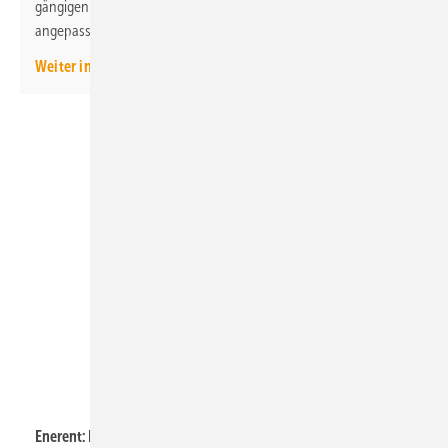
gängigen Oberflächen führender Armaturenhersteller
angepasst.
Weiter informieren
Enerent
Enerent: Luft/Luft-Wärmepumpe zum Mieten.