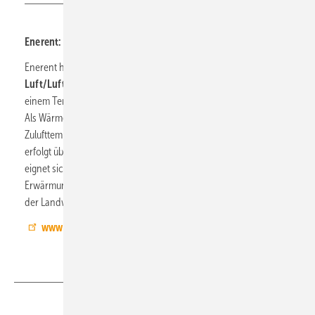
Enerent: Mobile Luft/­Luft-Wärme­pumpe
Enerent hat seinen Anlagenpark um eine mobile
40-kW-
Luft/Luft-Wärmepumpe
erweitert. Sie kann laut Anbieter in
einem Temperaturbereich von − 10 bis 40 °C eingesetzt werden.
Als Wärmequelle bzw. -senke nutzt sie die Umgebungsluft. Die
Zulufttemperatur wird automatisch geregelt. Die Bedienung
erfolgt über eine App-Steuerung. Die Luft/Luft-Wärmepumpe
eignet sich für eine Eventbeheizung oder -kühlung, zur
Erwärmung von Baustellen oder zur klimatischen Regulierung in
der Landwirtschaft.
www.enerent.de
Teilen
Link kopieren