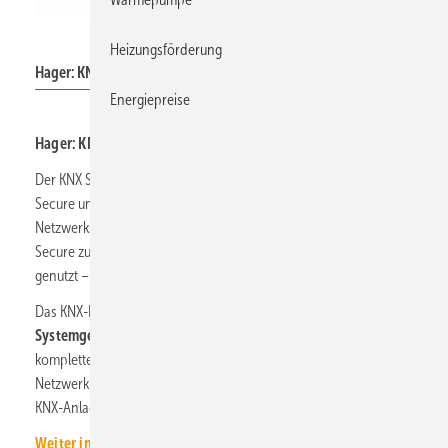
Hager
Heizungsförderung
Hager: KNX-Aktor mit abziehbarem Secure-Aktivierungscode.
Energiepreise
Hager: KNX Secure macht Gebäude­automation sicherer
Der KNX Secure-Standard setzt sich zusammen aus KNX IP-
Secure und KNX Data-Secure: Während KNX IP-Secure die
Netzwerkseite einer KNX-Installation schützt, wird KNX Data-
Secure zum Schutz der Kommunikation zwischen KNX-Geräten
genutzt – also zum Schutz der Telegrammebene.
Das KNX-Portfolio von Hager umfasst sowohl
Aktoren als auch
Systemgeräte
. Diese bieten dank KNX-Secure-Standard den
kompletten Schutz digitaler Infrastrukturen, da weder über das
Netzwerk noch über das Bus-Kabel von außen in geschützte
KNX-Anlagen eingedrungen werden kann.
Weiter informieren