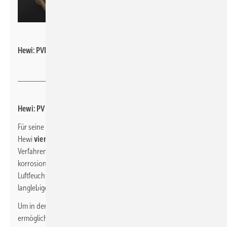
Hewi
Hewi: PVD-Oberflächen.
Hewi: PVD-Ober­flächen in vielen Farben
Für seine barrierefreien Sanitärprodukte und Accessoires bietet
Hewi
vier Standard- und acht Sonderfarben
,
die im PVD-
Verfahren gefertigt werden. Die PVD-Oberflächen sind
korrosionsbeständig und damit für Räume mit hoher
Luftfeuchtigkeit geeignet. Darüber hinaus verfügen sie über
langlebige Eigenschaften wie Härte und Kratzfestigkeit.
Um in der Planung eine durchgängige Badgestaltung zu
ermöglichen, hat Hewi die PVD-Oberflächen auch an die