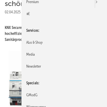
schön und mobil
Premium
02.04.2025
|
Druckvorschau
+E
KNX Secure-Standard, luftdichte Mehrfachdosen,
Services
hocheffizienter Brandgas-Ventilator, edle Oberflächen für
Sanitärprodukte und eine mobile Luft/Luft-Wärmepumpe.
Abo & Shop
Media
Newsletter
Specials
GModG
Wärmepumpe