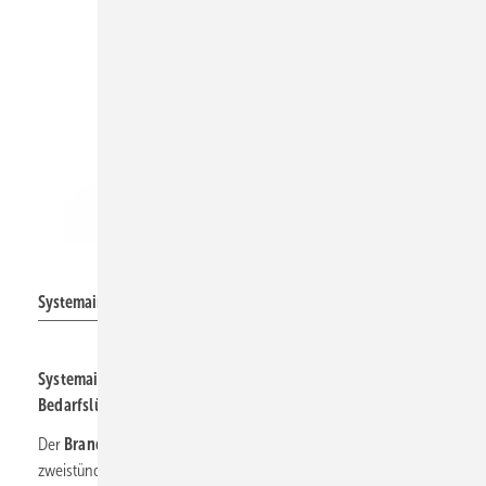
Systemair
Systemair: Brandgas-Ventilator AXC(F)-E 1250.
3
Systemair: Brandgas-Ventilator ­bis 175 000 m
/h und
Bedarfs­lüftung
Der
Brandgas-Axialventilator AXC (F)-E 1250
wurde für die
zweistündige Entrauchung bei 400 °C entwickelt und erreicht