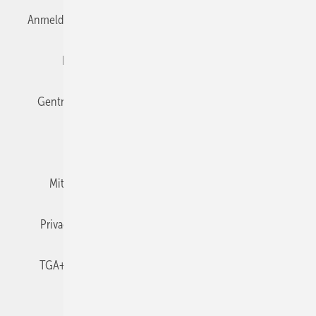
Anmelden
Anmeldung & Registrierung
Datenschutz
Editor's choice
E-Paper
Fachbeiträge
Gentner Verlag
Impressum
Karriere bei Gentner
Team
Mediaservice
Mitgliedschaften und Engagement
Newsletter
Privacy Manager
RSS-Feed
TGA+E abonnieren
TGA+E-WissensCheck
Veranstaltungen / Webinare
© 2026 TGA+E Fachplaner