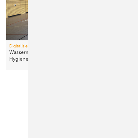
Digitalisierung
Wassermanagement-System schließt kritische
Hygienelücke