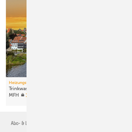
Heizungswende
Trinkwassererwärmung mit Wärme­pumpen in
MFH
Abo- & Leserservice
AGB
Alle Inhalte chronologisch