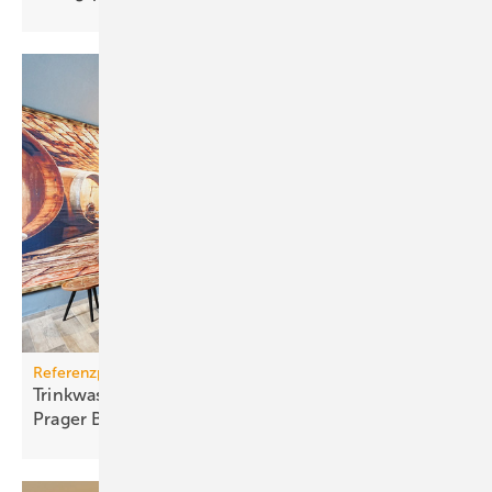
Referenzprojekt Taconova
Trinkwassererwärmung im Gegen­strom­prinzip im
Prager Bier
Spa