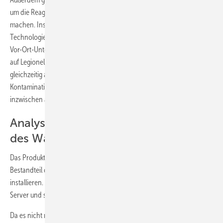
Intervallen zwischen
um die Reagenzien im Testsystem haltbar zu
drei Monaten und
machen. Insgesamt wurde eine einzigartige
drei Jahren auf
Legionellen
Technologie entwickelt, die eine automatisierte
untersucht werden.
Vor-Ort-Untersuchung von Trinkwasseranlagen
auf Legionellenbefall ermöglicht und die Anlage
gleichzeitig auf Risikofaktoren für eine
Kontamination überwacht. Drei Patente hat der Ingenieur dafür
inzwischen angemeldet.
Analysegerät als festen Bestandteil
des Wassersystems
Das Produkt-Konzept sieht vor, das Analysegerät als festen
Bestandteil des Wassersystems an den Überwachungspunkten zu
installieren. Das Gerät kommuniziert über Funktechnologie mit einem
Server und schafft für den Betreiber so Transparenz in Echtzeit.
Da es nicht nur um Wohngebäude, sondern auch um Krankenhäuser,