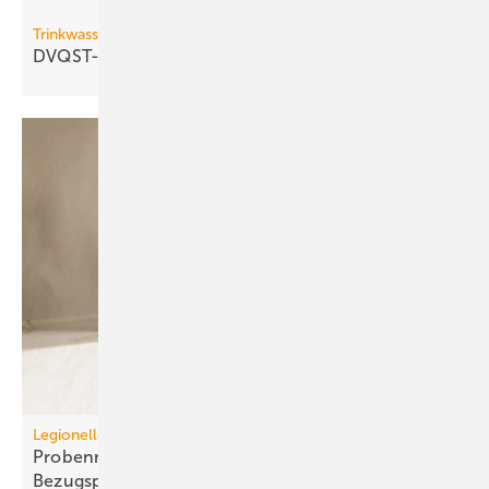
Trinkwasserhygiene
DVQST-Seminar­pro­gramm 2026 zum
Down­load
Legionellenuntersuchungen nach TrinkwV
Probennahme: Neue tech­nische und juristische
Bezugspunkte