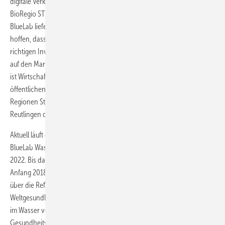
digitale Verknüpfung biotechnologischer Diagnostik positiv hervor.
BioRegio STERN-Geschäftsführer Dr. Klaus Eichenberg: „Dr. Jauss und
BlueLab liefern einen wichtigen Beitrag zur Gesundheitssicherung. Wir
hoffen, dass dieses vielversprechende Unternehmen jetzt die
richtigen Investoren findet, damit das Produkt so schnell wie möglich
auf den Markt kommt.“ Die
BioRegio STERN Management GmbH
ist Wirtschaftsentwickler für die Life-Sciences-Branche. Sie fördert im
öffentlichen Auftrag Innovationen und Start-ups und ist in den
Regionen Stuttgart und Neckar-Alb mit den Städten Tübingen und
Reutlingen die zentrale Anlaufstelle für Gründer und Unternehmer.
Aktuell läuft die Entwicklung der Technologie bis zur Serienreife.
BlueLab Wasseranalysesysteme erwartet die Markteinführung im Jahr
2022. Bis dahin könnte sich der Markt deutlich vergrößern: Die EU hat
Anfang 2018 angekündigt, eine Pflicht zur Legionellen-Untersuchung
über die Reform der Trinkwasserrichtlinie einzuführen. Zuvor hatte die
Weltgesundheitsorganisation WHO erklärt, dass Legionellen von allen
im Wasser vorkommenden Krankheitserregern die größte
Gesundheitsgefahr für den Menschen darstellen. ■