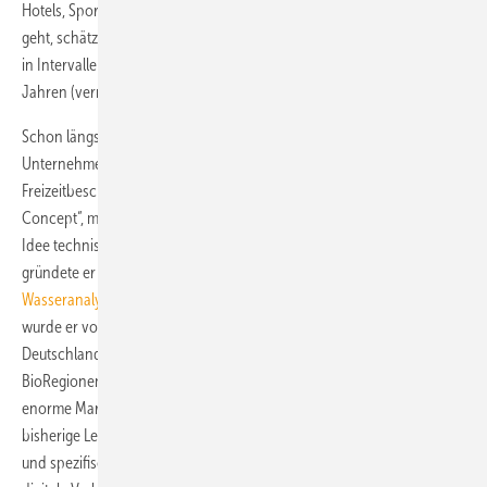
Hotels, Sporteinrichtungen, öffentliche und gewerbliche Gebäude
geht, schätzt Jauss, dass allein in Deutschland etwa 12 Mio. Prüfstellen
in Intervallen zwischen drei Monaten (Krankenhäuser) und drei
Jahren (vermietete Wohngebäude) untersucht werden müssen.
Schon längst ist das Projekt für den
Unternehmer nicht mehr nur
Freizeitbeschäftigung. Nach dem „Proof of
Concept“, mit dem bestätigt wurde, dass seine
BlueLab
Idee technisch und wirtschaftlich funktioniert,
Fluoreszierende
gründete er 2018 in Tübingen die
BlueLab
Legionellen.
Wasseranalysesysteme GmbH
. Im April 2019
wurde er vom Arbeitskreis der BioRegionen in
Deutschland mit dem Innovationspreis der
BioRegionen Deutschlands ausgezeichnet. Die Jury betonte das
enorme Marktpotenzial des Verfahrens, das in der Lage sei, die
bisherige Legionellen-Testung auf Agarplatten durch eine schnelle
und spezifische Methode zu ersetzen und hob insbesondere die