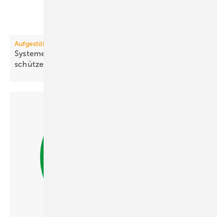
Aufgestöbert
Systeme für die TGA+E: licht­bo­gen­fest, schall­
schüt­zend,
ver­ei­nend