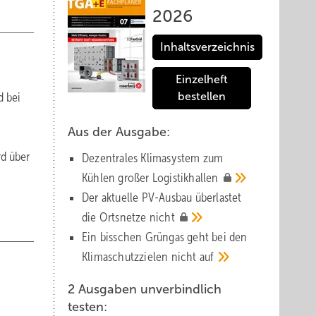
2026
Inhaltsverzeichnis
Einzelheft
d bei
bestellen
Aus der Ausgabe:
rd über
Dezentrales Klimasystem zum
Kühlen großer
Logistik­hallen
Der aktuelle PV-Ausbau über­lastet
die Orts­netze
nicht
Ein bisschen Grüngas geht bei den
Klima­schutz­zielen nicht
auf
2 Ausgaben unverbindlich
testen: