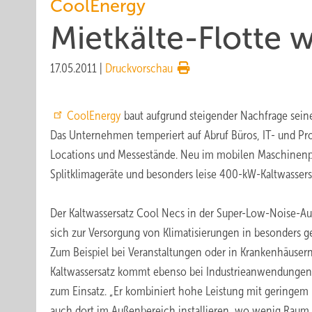
CoolEnergy
Mietkälte-Flotte 
17.05.2011
|
Druckvorschau
CoolEnergy
baut aufgrund steigender Nachfrage seine
Das Unternehmen temperiert auf Abruf Büros, IT- und Pr
Locations und Messestände. Neu im mobilen Maschinenpa
Splitklimageräte und besonders leise 400-kW-Kaltwassers
Der Kaltwassersatz Cool Necs in der Super-Low-Noise-Au
sich zur Versorgung von Klimatisierungen in besonders g
Zum Beispiel bei Veranstaltungen oder in Krankenhäusern
Kaltwassersatz kommt ebenso bei Industrieanwendungen
zum Einsatz. „Er kombiniert hohe Leistung mit geringem 
auch dort im Außenbereich installieren, wo wenig Raum z