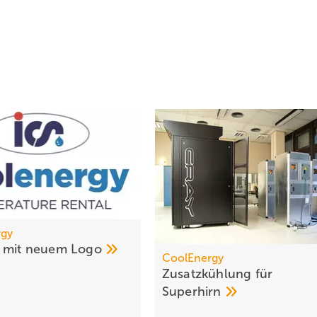
rgy
1 mit neuem
Logo
CoolEnergy
Zusatzkühlung für
Superhirn