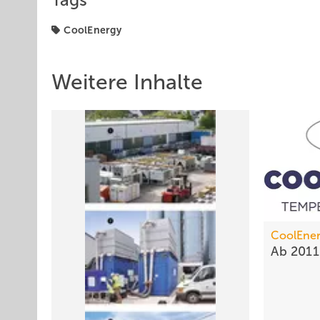
Tags
CoolEnergy
Weitere Inhalte
CoolEne
Ab 201