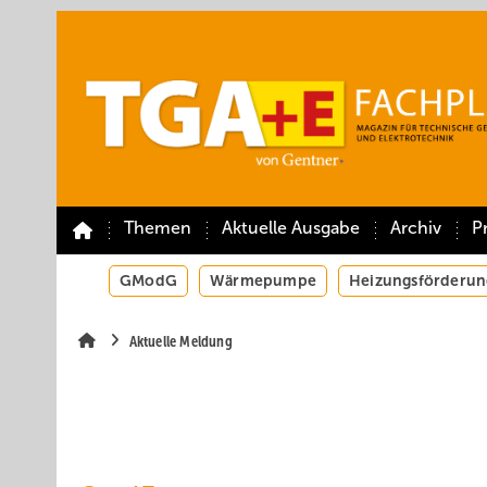
Springe
Springe
Springe
auf
auf
auf
Hauptinhalt
Hauptmenü
SiteSearch
Themen
Aktuelle Ausgabe
Archiv
P
GModG
Wärmepumpe
Heizungsförderun
Aktuelle Meldung