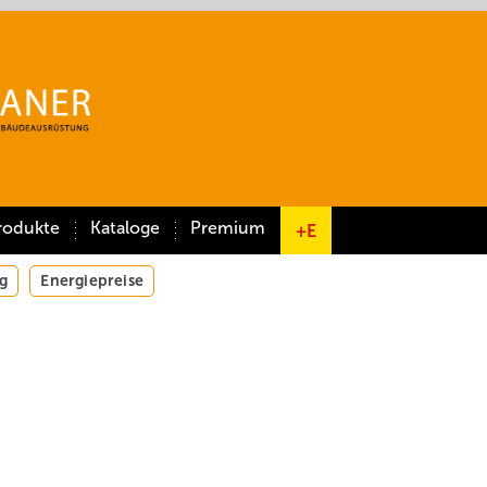
rodukte
Kataloge
Premium
+E
g
Energiepreise