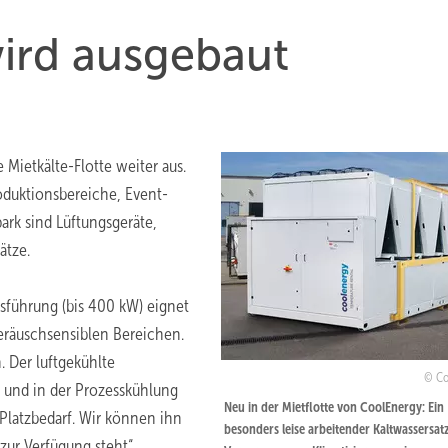
wird ausgebaut
 Mietkälte-Flotte weiter aus.
oduktionsbereiche, Event-
rk sind Lüftungsgeräte,
ätze.
sführung (bis 400 kW) eignet
eräuschsensiblen Bereichen.
. Der luftgekühlte
Co
 und in der Prozesskühlung
Neu in der Mietflotte von CoolEnergy: Ein
Platzbedarf. Wir können ihn
besonders leise arbeitender Kaltwassersat
ur Verfügung steht“,