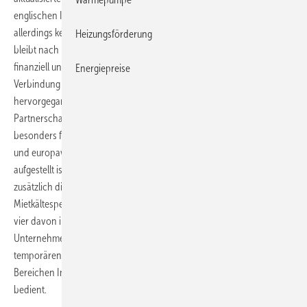
englischen ICS Group unterstreichen. Der Logowechsel bedeute
allerdings keine unternehmerische Umstrukturierung, CoolEnergy
Heizungsförderung
bleibt nach Unternehmensangaben auch zukünftig selbstständig und
finanziell unabhängig. „Der neue Anstrich“ verdeutliche vielmehr die
Energiepreise
Verbindung zur ICS Group, aus der das Unternehmen
hervorgegangen ist. Marketingleiter Roger Beckmann: „Diese
Partnerschaft schafft ein funktionierendes Netzwerk – das macht uns
besonders flexibel. Unsere Kunden profitieren von einer schnellen
und europaweiten Kälteversorgung, da die ICS Group international
aufgestellt ist.“ Die neue Wortmarke „Temperature Rental“ belege
zusätzlich die länderübergreifende Orientierung des
Mietkältespezialisten. CoolEnergy hat zurzeit europaweit 14 Standorte,
vier davon in Deutschland. Gemeinsam mit der ICS Group verfügt das
Unternehmen über 230 MW Mietkälte. Mit individuell zugeschnittenen
temporären Kälte- und Klimalösungen werden Anwender in den
Bereichen Industrie, Gebäudetechnik, Lebensmittel und Event
bedient.