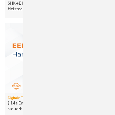
SHK+E Essen 2026: Sanitär-, Wasser-, Luft- und
Heiztechnik
Digitale Tools
§ 14a EnWG: Neues Tool prüft Er­reich­bar­keit
steuer­barer
Anlagen