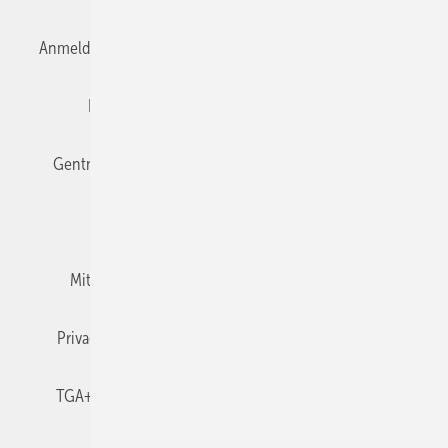
Anmelden
Anmeldung & Registrierung
Datenschutz
Editor's choice
E-Paper
Fachbeiträge
Gentner Verlag
Impressum
Karriere bei Gentner
Team
Mediaservice
Mitgliedschaften und Engagement
Newsletter
Privacy Manager
RSS-Feed
TGA+E abonnieren
TGA+E-WissensCheck
Veranstaltungen / Webinare
© 2026 TGA+E Fachplaner