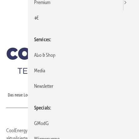
Premium
+E
Services
Abo & Shop
Media
Newsletter
CoolEnergy
Das neue Logo der CoolEnergy GmbH.
Specials
GModG
CoolEnergy ist mit einem neuen Logo in das Jahr 2011 gestartet. Die
aktualisierte Bild- und Wortmarke soll die Partnerschaft mit der
Wärmepumpe