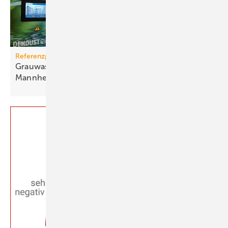
Referenzprojekt
Grauwassernutzung spart Frisch­was­ser in
Mann­heim