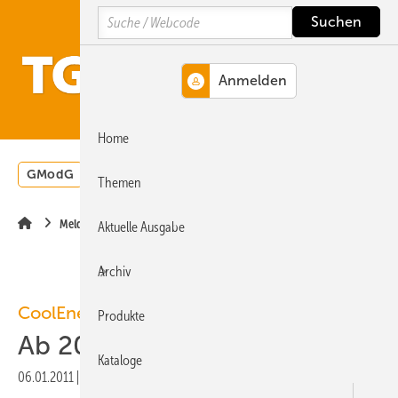
Springe
Springe
Springe
Search
auf
auf
auf
Hauptinhalt
Hauptmenü
SiteSearch
MENÜ
Home
GModG
Wärmepumpe
Heizungsförderung
Energ
Themen
Meldungen
Aktuelle Ausgabe
Archiv
CoolEnergy
Produkte
Ab 2011 mit neuem Logo
Kataloge
06.01.2011
|
Veröffentlicht in
Ausgabe 01-2011
|
Druckvorschau