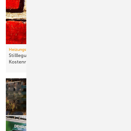
Heizungswende
Stilllegung von Gasnetzen: neue Gas-Heizung ein
Kostenrisiko