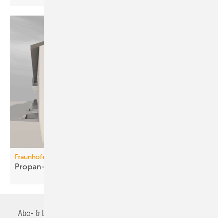
Fraunhofer ISE
Propan-Wärme­pum­pen für
Mehr­fa­mi­lien­häuser
Abo- & Leserservice
AGB
Alle Inhalte chronologisch