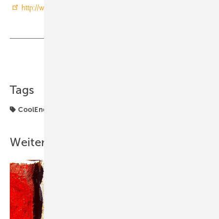
http://www.coolenergy.de
Teilen
Link kopieren
Tags
CoolEnergy
Weitere Inhalte