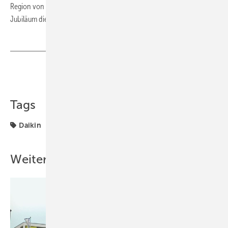
Region von Ostende. So wurde Daikin Europe N.V. zum 40-jährigen
Jubiläum die Auszeichnung „Top Employer 2013“ verliehen. ■
Teilen
Link kopieren
Tags
Daikin
Weitere Inhalte