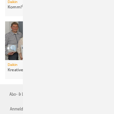
Daikin
(w/m)
Komm!
im Jahrbuch der
Werbung
Daikin
Kreative Marketingkonzepte
ausgezeichnet
Abo- & Leserservice
AGB
Alle Inhalte chronologisch
Anmelden
Anmeldung & Registrierung
Datenschutz