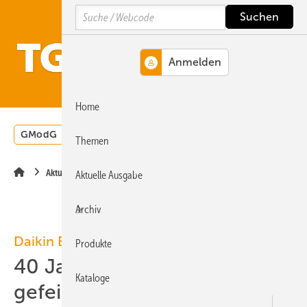
Springe
Springe
Springe
Search
auf
auf
auf
Hauptinhalt
Hauptmenü
SiteSearch
MENÜ
Home
GModG
Wärmepumpe
Heizungsförderung
Energ
Themen
Aktuelle Meldung
Aktuelle Ausgabe
Archiv
Daikin Europe
Produkte
40 Jahre Daikin in Ostende
Kataloge
gefeiert