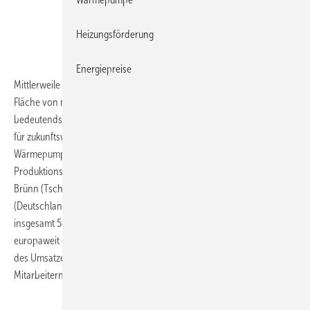
Daikin Europe erzielt 20
Heizungsförderung
% des Daikin-Umsatzes
Energiepreise
Mittlerweile erstreckt sich die Produktionsanlage in Ostende auf einer
2
Fläche von mehr als 150.000 m
. Damit ist das Werk heute eine der
bedeutendsten europäischen Produktions- und Entwicklungsstätten
für zukunftsweisende und trendsetzende Technologien im Bereich
Wärmepumpen- , Klima- und Kältetechnik. Weitere
Produktionsanlagen von Daikin Europe befinden sich in Pilsen und
Brünn (Tschechien), in Cecchina und Mailand (Italien), in Güglingen
(Deutschland), Cramlington (UK) sowie in Hendek (Türkei). Mit
insgesamt 5400 Mitarbeitern erzielte Daikin Europe N.V. 2012
europaweit einen Umsatz von 1,85 Mrd. Euro. Dies entspricht 20,1 %
des Umsatzes der gesamten Daikin-Gruppe mit mehr als 50.000
Mitarbeitern weltweit.