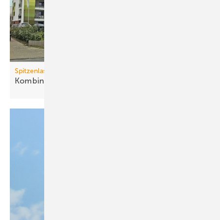
Spitzenlastwärme und Kälte aus Eigenstromerzeugung
Kombiniert: BHKW und
VRV-Wärmepumpe