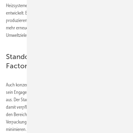
Heizsystemen erforscht und speziell für den europäischen Markt
entwickelt. Es stehen Lösungen im Fokus, die weniger CO
2
produzieren, einen geringeren Anteil an Primärenergie benötigen und
mehr erneuerbare Energien einsetzen – ganz im Einklang mit den
Umweltzielen der EU.
Standort Ostende: Green Heart
Factory
Auch konzernintern baut Daikin Europe N.V. seit einigen Jahren aktiv
sein Engagement für weitere Energieeinsparungen und Umweltschutz
aus. Der Standort Ostende gilt als „Green Heart Factory“ und hat sich
damit verpflichtet, mit Einsparungen und Recyclingmaßnahmen in
den Bereichen Primärenergie, Wasser und Kühlmittel sowie
Verpackung und Transport seinen „ökologischen Fußabdruck“ zu
minimieren. Gleichzeitig ist Daikin ein angesehener Arbeitgeber in der