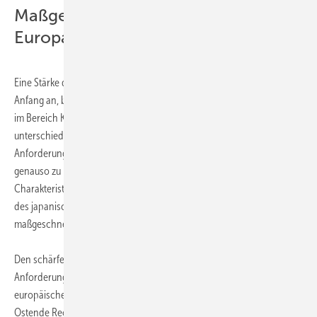
Maßgeschneiderte Lösungen für
Europa
Eine Stärke der Daikin Europe N.V. war es von
Anfang an, bei der Erarbeitung von Lösungen
im Bereich Klima- und Kältetechnik, die
unterschiedlichen klimatischen und regionalen
Daikin
Anforderungen der europäischen Kunden
genauso zu berücksichtigen, wie die
Charakteristika der Anlagenstandorte. Aufbauend auf der Technologie
des japanischen Mutterkonzerns produziert Daikin in Europa heute
maßgeschneiderte Lösungen für Europa.
Den schärferen gesetzlichen Klimaschutzreglungen der EU und den
Anforderungen seiner Kunden trägt Daikin seit 2011 auch mit dem
europäischen Forschungs- und Entwicklungszentrum am Standort
Ostende Rechnung. Hier werden Alternativen zu traditionellen