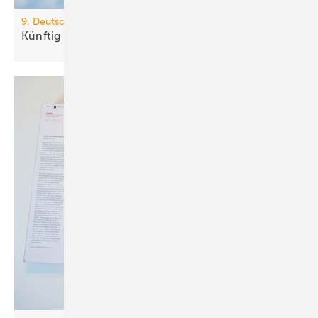
9. Deutscher Planertag von Daikin
Künftig treibt PV-Strom die Klimatechnik
an