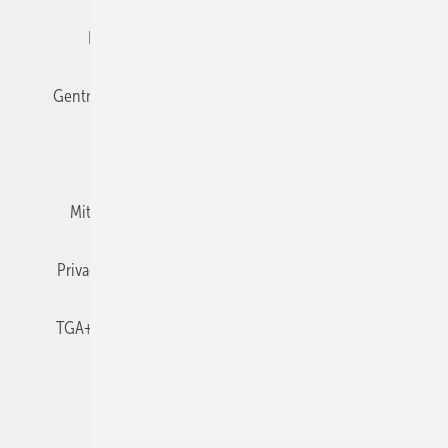
Editor's choice
E-Paper
Fachbeiträge
Gentner Verlag
Impressum
Karriere bei Gentner
Team
Mediaservice
Mitgliedschaften und Engagement
Newsletter
Privacy Manager
RSS-Feed
TGA+E abonnieren
TGA+E-WissensCheck
Veranstaltungen / Webinare
© 2026 TGA+E Fachplaner