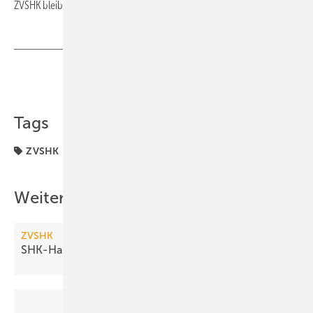
ZVSHK bleiben.“ ■
Teilen
Link kopieren
Tags
ZVSHK
Weitere Inhalte
ZVSHK
SHK-Handwerk kehrt FGK den
Rücken