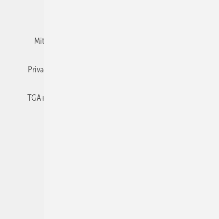
Team
Mediaservice
Mitgliedschaften und Engagement
Newsletter
Privacy Manager
RSS-Feed
TGA+E abonnieren
TGA+E-WissensCheck
Veranstaltungen / Webinare
© 2026 TGA+E Fachplaner