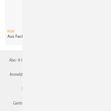
FGK
Aus Fachinstitut wird
Fachverband
Abo- & Leserservice
AGB
Alle Inhalte chronologisch
Anmelden
Anmeldung & Registrierung
Datenschutz
Editor's choice
E-Paper
Fachbeiträge
Gentner Verlag
Impressum
Karriere bei Gentner