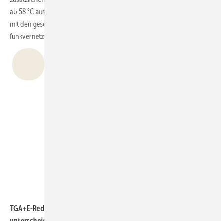
ab 58 °C auslösen, sollten sie für eine frühzeitige Gefahrenwarnung
mit den gesetzlich vorgeschriebenen Rauchwarnmeldern
funkvernetzt werden.
„Rauchwarnmelder vom Typ A erfordern
zwar etwas geringere Investitionen, während
der zehnjährigen Einsatzdauer unter
Umständen allerdings erheblich höhere
Betriebskosten durch die jährliche Vor-Ort-
Inspektion. Neben dem Prüfaufwand in den
Wohnungen müssen weitere Kosten
berücksichtigt werden.“
Philip Kennedy
.
TGA+E-Redaktion: Die Neuregelung der DIN 14676-1:2018-12
unterscheidet drei Typen von Rauchwarnmeldern. Worin