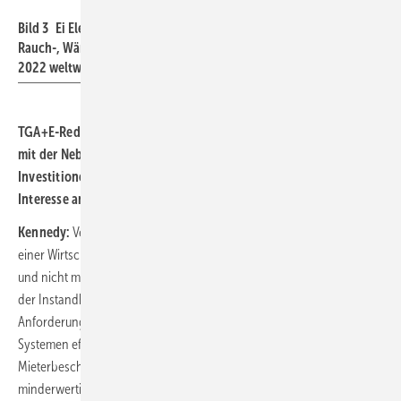
Bild 3 Ei Electronics in Shannon: Rund 13 Mio. hier gefertigter
Rauch-, Wärme- und Kohlenmonoxid-Warnmelder wurden im Jahr
2022 weltweit verkauft.
TGA+E-Redaktion: Betriebs- und Prüfkosten kann der Vermieter
mit der Nebenkostenabrechnung an die Mieter weitergeben, die
Investitionen aber nicht. Hat der Vermieter als Investor ein
Interesse an höherwertigen und teureren Meldern?
Kennedy:
Vermieter bzw. Verwalter orientieren sich zunehmend an
einer Wirtschaftlichkeitsbetrachtung über den gesamten Lebenszyklus
und nicht mehr nur am initialen Invest. Das schließt eine Betrachtung
der Instandhaltungs- und Reparaturkosten ebenso ein, wie die
Anforderung, Rauchwarnmelder mit anderen gebäudetechnischen
Systemen effizient zu bündeln. Darüber hinaus lassen sich
Mieterbeschwerden über die Vor-Ort-Inspektion sowie Ausfälle durch
minderwertige Produkte monetär nur schwer fassen. Vermieter und