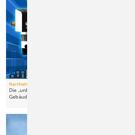
Nachhaltige Trinkwasserversorgung
Die „unbesungenen Helden“ in der
Gebäude­technik