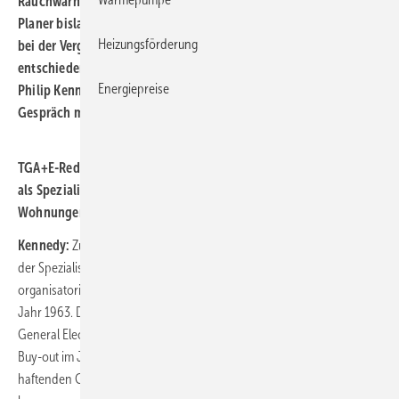
Rauchwarnmelder im Wohnungsbau stellen für TGA- und Elektro-
Planer bislang eine untergeordnete Planungsaufgabe dar und
Heizungsförderung
bei der Vergabe wird häufig nach der Investitionshöhe
entschieden. Dass diese Praxis nicht zeitgemäß ist, verdeutlicht
Energiepreise
Philip Kennedy, Geschäftsführer der Ei Electronics KG, im
Gespräch mit der TGA+E-Redaktion.
TGA+E-Redaktion: Herr Kennedy, Ei Electronics ist seit 60 Jahren
als Spezialist für qualitativ hochwertige Brandschutzlösungen in
Wohnungen am Markt vertreten. Was macht diesen Erfolg aus?
Kennedy:
Zu den Garanten des Unternehmenserfolgs zählen neben
der Spezialisierung auf Wohngebäude die finanzielle und
organisatorische Unabhängigkeit. Unsere Wurzeln reichen zurück ins
Jahr 1963. Damals wurde das Unternehmen als Niederlassung von
General Electric (GE) in Irland gegründet. Seit einem Management-
Buy-out im Jahr 1988 wird das Unternehmen von persönlich
haftenden Gesellschaftern geführt und hat sich einen