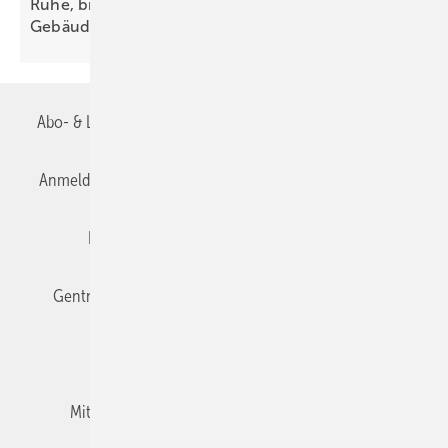
Ruhe, bitte! Schallschutz in der
Ge­bäude­technik
Abo- & Leserservice
AGB
Alle Inhalte chronologisch
Anmelden
Anmeldung & Registrierung
Datenschutz
Editor's choice
E-Paper
Fachbeiträge
Gentner Verlag
Impressum
Karriere bei Gentner
Team
Mediaservice
Mitgliedschaften und Engagement
Newsletter