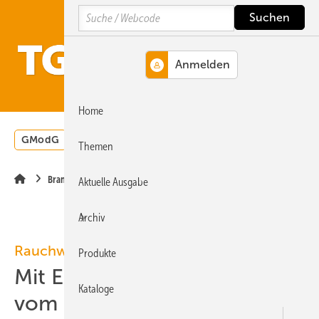
Springe
Springe
Springe
Search
auf
auf
auf
Hauptinhalt
Hauptmenü
SiteSearch
MENÜ
Home
GModG
Wärmepumpe
Heizungsförderung
Energ
Themen
Brandschutz
Aktuelle Ausgabe
Archiv
Rauchwarnmelder im Wohnungsbau
Produkte
Mit Expertise Eigentümer
Kataloge
vom besten Konzept