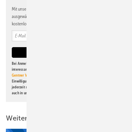
Mit unserem Newsletter erhalten Sie regelmäßig von uns
ausgewählte Informationen und Neuigkeiten, gebündelt und
kostenlos direkt ins Postfach.
Bei Anmeldung zu diesem Newsletter bin ich damit einverstanden, über
interessante Verlags- und Online-Angebote
der Marken der Alfons W.
Gentner Verlag GmbH & Co. KG
informiert zu werden. Diese
Einwilligung kann ich jederzeit widerrufen und eine Abmeldung ist
jederzeit möglich. Informationen zum Umgang mit Daten finden Sie
auch in unserer
Datenschutzerklärung
.
Weitere Inhalte