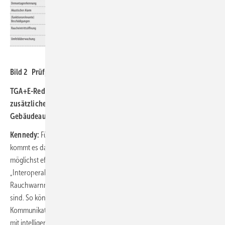
Ei Electronics
Bild 2 Prüfpflichten von Rauchwarnmeldern der Typen A, B und C.
TGA+E-Redaktion: Bedeuten fernauslesbare Melder ein
zusätzliches Bussystem neben der bereits bestehenden
Gebäudeautomation?
Kennedy:
Für die Wohnungswirtschaft und ihre Servicepartner
kommt es darauf an, die immer zahlreicheren digitalen Systeme
möglichst effizient zu betreiben. Der Schlüssel dazu heißt:
„Interoperabilität“. Fachplaner sollten deshalb darauf achten, dass
Rauchwarnmelder ins digitale Gebäudemanagement integrierbar
sind. So können Warnmelder mit dem herstellerübergreifenden
Kommunikationsstandard Open Metering System (OMS) zusammen
mit intelligenten Verbrauchszählern sowie Geräten der