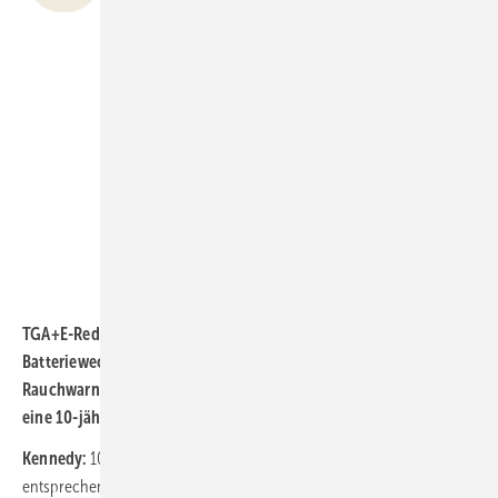
genommen, kann das für den Planer nur
bedeuten, den Vermieter in der konkreten
Bausituation über eine ausführliche
Wirtschaftlichkeitsbetrachtung vom
bestgeeigneten Konzept zu überzeugen. Der
Anschaffungspreis darf kein ausschließliches
Vergabekriterium sein.“
Philip Kennedy
.
TGA+E-Redaktion: Zu den Betriebskosten gehören
Batteriewechsel innerhalb der 10-jährigen Betriebszeit des
Rauchwarnmelders. Gerade bei Einsatz von Typ-C-Meldern ist
eine 10-jährige Batterielebensdauer wünschenswert.
Kennedy:
10-Jahres-Lithium-Batterien sind heutzutage Standard und
entsprechen dem Stand der Technik. Batteriewechsel während der