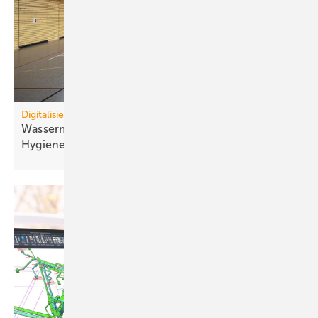
Digitalisierung
Wassermanagement-System schließt kritische
Hygienelücke