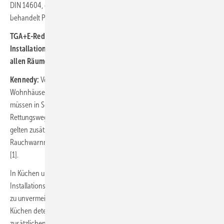
DIN 14604, die für den Fachplaner maßgebende DIN 14676-1
behandelt Planung, Einbau, Betrieb und Instandhaltung.
TGA+E-Redaktion: Welche Gebäude sind von der Pflicht zur
Installation von Rauchwarnmeldern betroffen und müssen sie in
allen Räumen installiert werden?
Kennedy:
Von der Pflicht betroffen sind alle Wohnungen,
Wohnhäuser und Gebäude mit wohnähnlicher Nutzung. Die Melder
müssen in Schlaf- und Kinderzimmern sowie allen Fluren, die als
Rettungswege dienen, installiert sein. In einzelnen Bundesländern
gelten zusätzliche Anforderungen. Je nach Bundesland sind
Rauchwarnmelder auch in Beherbergungsbetrieben vorgeschrieben
[1].
In Küchen und Bädern, die nicht als Fluchtwege dienen, gibt es keine
Installationspflicht, da die dort entstehenden Wasserdämpfe häufig
zu unvermeidbaren Täuschungsalarmen führen würden. Soll in
Küchen detektiert werden, empfehlen wir den Einsatz eines
zusätzlichen Wärmewarnmelders. Da diese bestimmungsgemäß erst