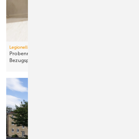
Legionellenuntersuchungen nach TrinkwV
Probennahme: Neue tech­nische und juristische
Bezugspunkte