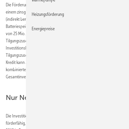
Die Förderung ist als KfW-Programm ausgestaltet und besteht aus
einem zinsgünstigen Kredit und einem Tilgungszuschuss für die
Heizungsförderung
(indirekt berechneten) Investitionskosten in das
Batteriespeichersystem. Für das Jahr 2013 stehen insgesamt Mittel
Energiepreise
von 25 Mio. Euro für die Förderung zur Verfügung. Der
Tilgungszuschuss beträgt dabei maximal 30 % an den
Investitionskosten für das Batteriespeichersystem. Es erfolgen keine
Tilgungszuschüsse für die Investition in Photovoltaik-Anlagen. Der
Kredit kann aber bei der KfW im Falle der Investition in ein
kombiniertes Photovoltaikanlagen-Batteriespeichersystem für die
Gesamtinvestition beantragt werden.
Nur Neuanlagen werden gefördert
Die Investition in das Batteriespeichersystem ist grundsätzlich nur
förderfähig, wenn die Photovoltaik-Anlage nach dem 31. Dezember