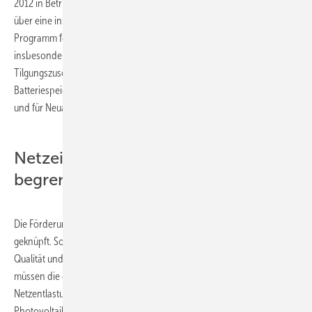
2012 in Betrieb genommen wurde und wenn die Photovoltaik-Anlage
über eine installierte Leistung von maximal 30 kW
verfügt. Das
p
Programm fokussiert somit auf kleine und mittelgroße Anlagen, die
insbesondere von Privatpersonen betrieben werden. Der
Tilgungszuschuss ist nur mittelbar von der Kapazität des
Batteriespeichersystems abhängig, ist projektspezifisch zu berechnen
und für Neuanlagen auf 600 Euro/kW
begrenzt.
p
Netzeinspeiseleistung muss 20 Jahre
begrenzt werden
Die Förderung wird an anspruchsvolle technische Voraussetzungen
geknüpft. Somit soll sichergestellt werden, dass nur Produkte hoher
Qualität und ihre Marktfähigkeit gefördert werden. Darüber hinaus
müssen die geförderten Systeme auch einen Beitrag zur lokalen
Netzentlastung liefern: Die maximale Leistungsabgabe der
Photovoltaik-Anlage am Netzanschlusspunkt darf 60 % der