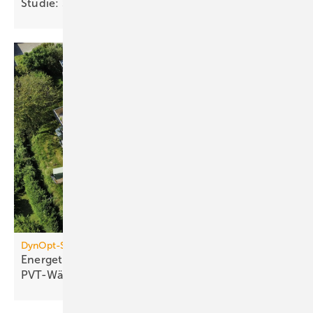
Studie: Solarstromspeicher entlasten
Netze
DynOpt-San für Mehrfamilienhäuser
Energetische Sanierung mit
PVT-Wärmepumpensystemen