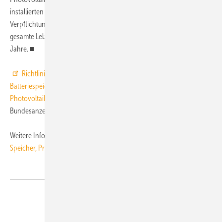
installierten Leistung der Photovoltaik-Anlage nicht überschreiten. Die
Verpflichtung zur Leistungsbegrenzung besteht dauerhaft für die
gesamte Lebensdauer der Photovoltaik-Anlage, mindestens aber 20
Jahre. ■
Richtlinien zur Förderung von stationären und dezentralen
Batteriespeichersystemen zur Nutzung in Verbindung mit
Photovoltaikanlagen
vom 21. Dezember 2012, veröffentlicht im
Bundesanzeiger, BAnz AT 19. April 2013 B1
Weitere Informationen:
KfW-Programm Erneuerbare Energien
Speicher, Programmnummer 275
Teilen
Link kopieren