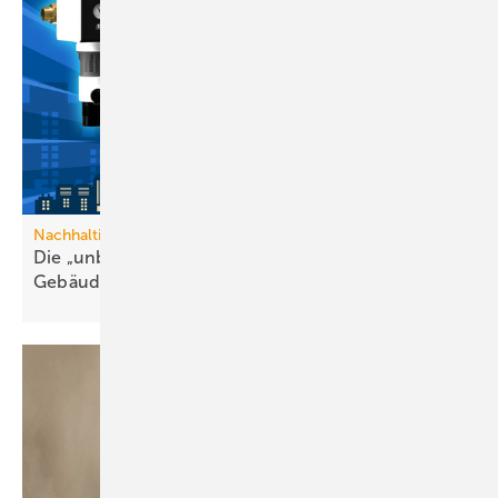
Nachhaltige Trinkwasserversorgung
Die „unbesungenen Helden“ in der
Gebäude­technik