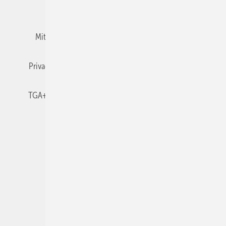
Team
Mediaservice
Mitgliedschaften und Engagement
Newsletter
Privacy Manager
RSS-Feed
TGA+E abonnieren
TGA+E-WissensCheck
Veranstaltungen / Webinare
© 2026 TGA+E Fachplaner