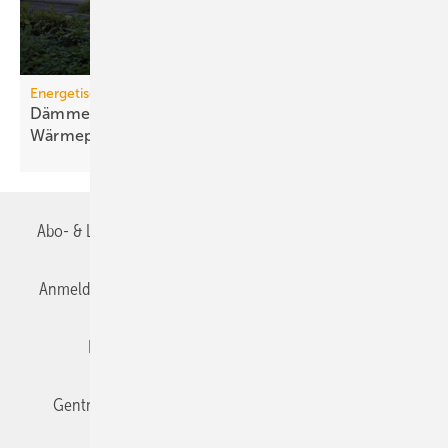
Energetische Sanierung in der Wohnungswirtschaft
Dämmen, Heizungssanierung und
Wärmepumpen-Lösungen
Abo- & Leserservice
AGB
Alle Inhalte chronologisch
Anmelden
Anmeldung & Registrierung
Datenschutz
Editor's choice
E-Paper
Fachbeiträge
Gentner Verlag
Impressum
Karriere bei Gentner