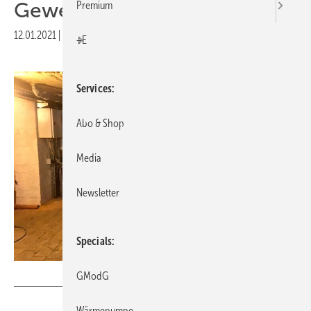
Gewerbeimmobilien
Premium
12.01.2021
|
Druckvorschau
+E
Services
Abo & Shop
Media
Newsletter
Specials
RMB/Energie
GModG
Wärmepumpe