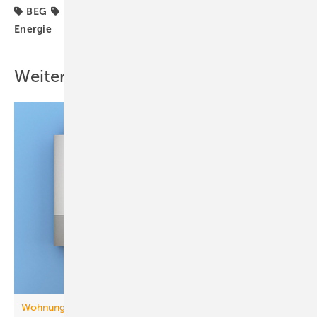
BEG
BHKW
Förderung
KWK
KfW
RMB
Energie
Weitere Inhalte
Wohnungslüftung