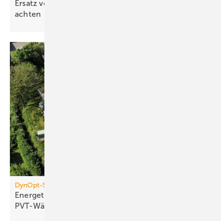
Ersatz von Etagenheizungen: auch auf die Lüftung
achten
DynOpt-San für Mehrfamilienhäuser
Energetische Sanierung mit
PVT-Wärmepumpensystemen