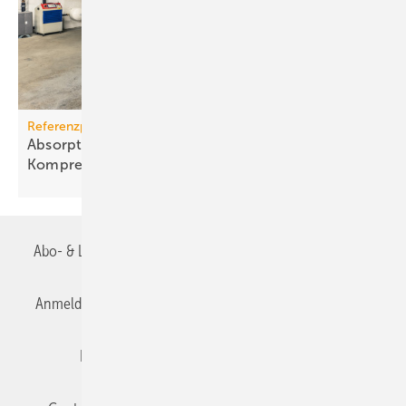
Referenzprojekt W. Baelz & Sohn
Absorptions­kälte­anlage Biene kühlt mit
Kom­pressor­ab­wärme
Abo- & Leserservice
AGB
Alle Inhalte chronologisch
Anmelden
Anmeldung & Registrierung
Datenschutz
Editor's choice
E-Paper
Fachbeiträge