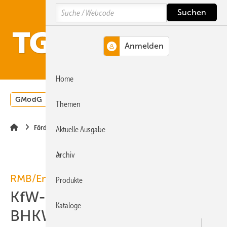
Springe
Springe
Springe
Search
auf
auf
auf
Hauptinhalt
Hauptmenü
SiteSearch
MENÜ
Home
GModG
Wärmepumpe
Heizungsförderung
Energ
Themen
Förderung
Aktuelle Ausgabe
Archiv
RMB/Energie / KWK-Förderung
Produkte
KfW-Programm 278 für
Kataloge
BHKW in