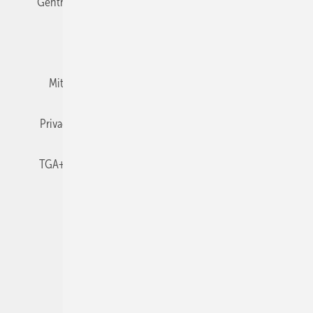
Gentner Verlag
Impressum
Karriere bei Gentner
Team
Mediaservice
Mitgliedschaften und Engagement
Newsletter
Privacy Manager
RSS-Feed
TGA+E abonnieren
TGA+E-WissensCheck
Veranstaltungen / Webinare
© 2026 TGA+E Fachplaner