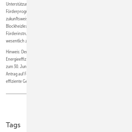
Unterstützung positiv. RMB/Energie-Vertriebsleiter Jan Pille: „Das KfW-
Förderprogramm 278 ist ein weiteres wichtiges Signal für die
zukunftsweisende dezentrale Energieerzeugung mit
Blockheizkraftwerken. Es ist nur eines unter vielen
Förderinstrumenten, die die BHKW-Technik attraktiv machen und
wesentlich zur schnellen Amortisation der Anlage beitragen.“
Hinweis: Der Förderkredit „KfW-Energieeffizienzprogramm –
Energieeffizient Bauen und Sanieren (276, 277, 278)“ können noch bis
zum 30. Juni 2021 bei der KfW beantragen. Ab dem 01. Juli 2021 ist der
Antrag auf Förderkredite und Zuschüsse über die Bundesförderung für
effiziente Gebäude (
BEG
) zu stellen. ■
Teilen
Link kopieren
Tags