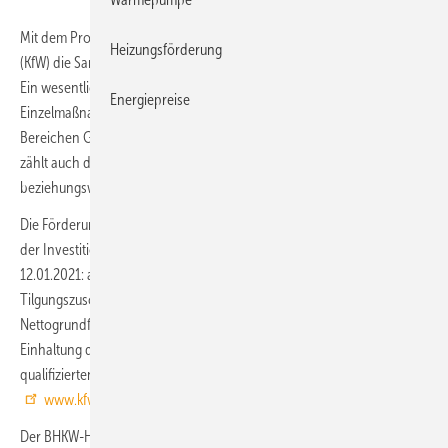
Mit dem Programm 278 fördert die Kreditanstalt für Wiederaufbau
Heizungsförderung
(KfW) die Sanierung von gewerblich genutzten Nichtwohngebäuden.
Ein wesentlicher Teil des Programms ist die Realisierung von
Energiepreise
Einzelmaßnahmen zur Verbesserung der Energieeffizienz in den
Bereichen Gebäudehülle und Technische Gebäudeausrüstung. Dazu
zählt auch der Einsatz von wämegeführten Kraft-Wärme-
beziehungsweise Kraft-Wärme-Kälte-Kopplungsanlagen.
Die Förderung umfasst bei Einzelmaßnahmen Kredite für bis zu 100 %
der Investitionskosten mit besonders niedrigen Zinssätzen [Stand
12.01.2021: ab 1,0 % effektiver Jahreszins, Preisklasse A] sowie einen
2
Tilgungszuschuss von 20 % bzw. maximal 200 Euro/m
Nettogrundfläche. Voraussetzung ist der Nachweis über die
Einhaltung der technischen Mindestanforderungen durch einen
qualifizierten Sachverständigen (Energieberater).
www.kfw.de/278
Der BHKW-Hersteller
RMB/Energie
bewertet die finanzielle