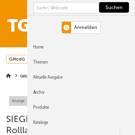
Springe
Springe
Springe
Search
auf
auf
auf
Hauptinhalt
Hauptmenü
SiteSearch
MENÜ
Home
GModG
Wärmepumpe
Heizungsförderung
Energ
Themen
Gebäudetechnik
Aktuelle Ausgabe
Archiv
Anzeige
Produkte
SIEGENIA Fensterlüfter im
Kataloge
Rollladenkasten: mehr