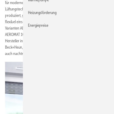
für moderne Wohn- und Raumkonzepte. Zur vielfältigen
Lüftungstechnik, die SIEGENIA in Deutschland entwickelt und
Heizungsförderung
produziert, gehören neben smarten Fassaden- und Wandlüftern auch
flexibel einsetzbare passive Fensterlüfter. Davon lassen sich die vier
Energiepreise
Varianten AEROMAT midi, AEROMAT midi HY, AEROMAT 80 und
AEROMAT 100 jetzt auch in zahlreiche Rollladenkästen führender
Hersteller integrieren: zum Beispiel in die Systeme von HELLA, ROMA,
Beck+Heun, heroal, profine, LEHR oder BERO. Der Einbau ist häufig
auch nachträglich möglich.