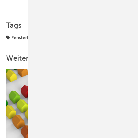
Teilen
Link kopieren
Tags
Fensterlüftung
Gebäudetechnik
Siegenia
Weitere Inhalte