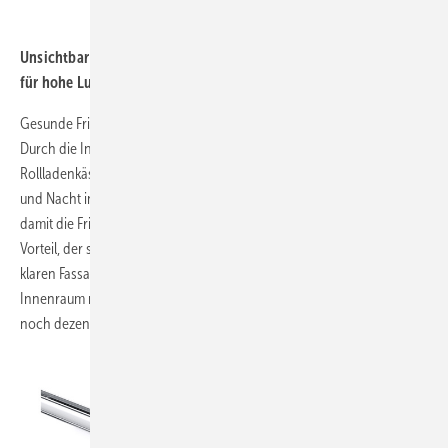
SIEGENIA-AUBI KG
Unsichtbar in der Fassade integriert:
für hohe Luftqualität, auch bei geschlossenen Rollläden.
Gesunde Frischluftversorgung, ohne in das Fassadenbild einzugreifen:
Durch die Integration der Fensterlüfter in moderne Aufsatz-
Rollladenkästen bieten sich ganz neue Möglichkeiten. Denn um Tag
und Nacht in Ruhe und gut geschützt lüften zu können, funktioniert
damit die Frischluftzufuhr selbst bei geschlossenen Rollläden. Ein
Vorteil, der sich auch mit verbesserten Schalldämmwerten und einer
klaren Fassadenoptik ohne sichtbaren Wetterschutz verbindet. Im
Innenraum rückt der Lüfter weiter aus dem Blickfeld und fügt sich
noch dezenter ein.