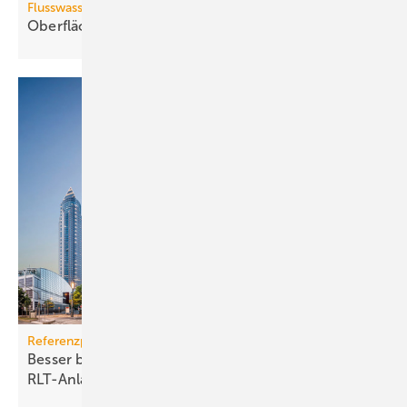
Flusswasserthermie
Oberflächenwässer als
Wärmequelle
Referenzprojekt Condair
Besser befeuchten: Neues Innenleben für
RLT-Anlagen