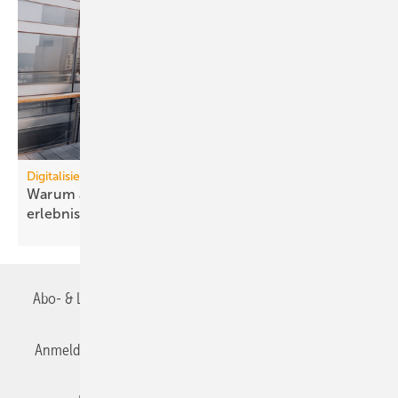
Digitalisierung
Warum auto­nome Gebäude Effi­zienz und Nutzer­
erlebnis ver­binden
müssen
Abo- & Leserservice
AGB
Alle Inhalte chronologisch
Anmelden
Anmeldung & Registrierung
Datenschutz