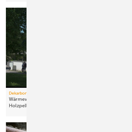
Dekarbonisierung
Wärmewende: Umstellung der Grundlast auf
Holzpellets