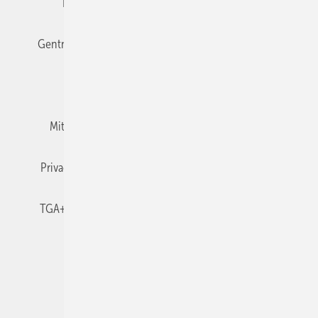
Editor's choice
E-Paper
Fachbeiträge
Gentner Verlag
Impressum
Karriere bei Gentner
Team
Mediaservice
Mitgliedschaften und Engagement
Newsletter
Privacy Manager
RSS-Feed
TGA+E abonnieren
TGA+E-WissensCheck
Veranstaltungen / Webinare
© 2026 TGA+E Fachplaner