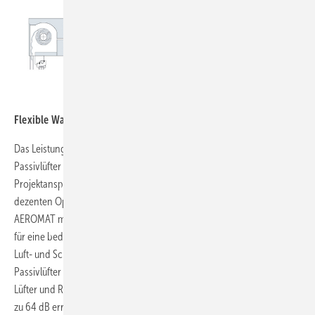
SIEGENIA-AUBI KG
Flexible Wahl der Lüftungsleistung.
Das Leistungsspektrum der vier unterschiedlichen SIEGENIA
Passivlüfter wird unterschiedlichsten Kunden- und
Projektansprüchen gerecht. So steht der AEROMAT midi mit seiner
dezenten Optik und einem manuellen Verschluss zur Verfügung. Der
AEROMAT midi HY 42 dB sorgt dagegen mit seiner Feuchtesteuerung
für eine bedarfsgerechte Mindestlüftung. Maßgeschneidert für höhere
Luft- und Schalldämmanforderungen sind hingegen die beiden
Passivlüfter AEROMAT 80 und AEROMAT 100. In der Kombination aus
Lüfter und Rollladenkasten lassen sich hier Schalldämmwerte von bis
zu 64 dB erreichen. Zur Funktionalität der Lüfter und den kompatiblen