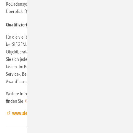
Rollladensystemen gibt Ihnen der neue Produktflyer einen schnellen
Überblick. Dieser steht
hier
ab sofort für Sie bereit.
Qualifizierte Produkt- und Objektberatung.
Für die vielfältigen Anforderungen im Wohnungs- und Objektbau steht
bei SIEGENIA neben der Datentechnik auch ein qualifiziertes Team an
Objektberatern und Anwendungstechnikern für Sie bereit. So können
Sie sich jederzeit gezielt informieren oder objektbezogen unterstützen
lassen. Im Bereich der „Wohnraumlüftung“ wurde die SIEGENIA
Service-, Beratungs- und Produktqualität mit dem „Architects‘ Darling
Award“ ausgezeichnet.
Weitere Informationen zu SIEGENIA Fensterlüftern im Rollladenkasten
finden Sie
hier
.
www.siegenia.com