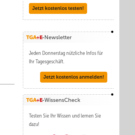
zen.
Jetzt kostenlos testen!
eltenen
eratur
Newsletter
Jeden Donnerstag nützliche Infos für
Ihr Tagesgeschäft.
 an, je
vektion
Jetzt kostenlos anmelden!
WissensCheck
ondere
Testen Sie Ihr Wissen und lernen Sie
 unten)
dazu!
ti-mal