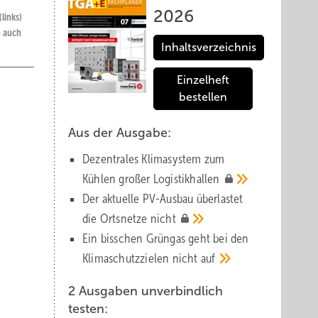
2026
links)
n auch
Inhaltsverzeichnis
Einzelheft
bestellen
Aus der Ausgabe:
sten.
Dezentrales Klimasystem zum
Kühlen großer
Logistik­hallen
Der aktuelle PV-Ausbau über­lastet
e Halle
die Orts­netze
nicht
glich
Ein bisschen Grüngas geht bei den
Klima­schutz­zielen nicht
auf
2 Ausgaben unverbindlich
testen:
 wird.