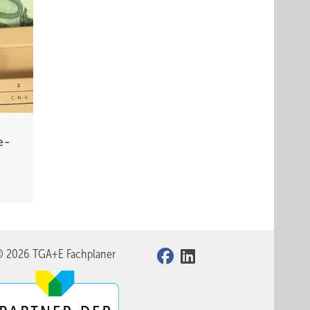
e
 der
e­
eim
nd die
© 2026 TGA+E Fachplaner
it 65
arüber