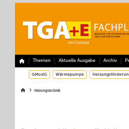
Springe
Springe
Springe
auf
auf
auf
Hauptinhalt
Hauptmenü
SiteSearch
Themen
Aktuelle Ausgabe
Archiv
P
GModG
Wärmepumpe
Heizungsförderun
Heizungstechnik