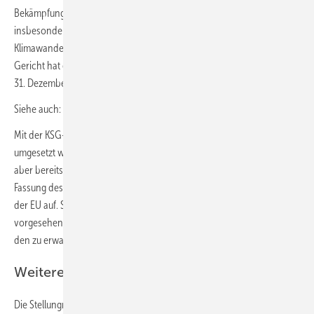
Bekämpfung des Klimawandels hat der Staat seiner Schutzpflicht
insbesondere auch durch Maßnahmen zur Anpassung an den
Klimawandel nachzukommen – wie sie der Bundesrat nun fordert. Das
Gericht hat eine Frist zur Umsetzung der Entscheidung bis zum
31. Dezember 2022 gesetzt.
Siehe auch:
Bundes-Klimaschutzgesetz muss zu Paris passen
Mit der KSG-Novelle sollen auch die neuen Klimaziele der EU
umgesetzt werden. Diese sind zwar noch nicht formal beschlossen,
aber bereits ausgehandelt. Die Regelungen in der gegenwärtigen
Fassung des Gesetzes bauten noch auf den alten, niedrigeren Zielen
der EU auf. So stehen etwa die in der KSG-Novelle ab 2050
vorgesehenen negativen Emissionsmengen bereits im Einklang mit
den zu erwartenden europäischen Vorgaben.
Weitere Schritte
Die Stellungnahme des Bundesrates wurde der Bundesregierung