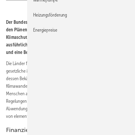
Heizungsförderung
Der Bundesrat hat sich in der Plenarsitzung am 28. Mai 2021 mit
den Plänen der Bundesregierung für Änderungen am Bundes-
Energiepreise
Klimaschutzgesetz befasst. Die Länder fordern in einer
ausführlichen Stellung Nachbesserungen an der KSG-Novelle
und eine Beteiligung am angekündigten Sofortprogramm.
Die Länder fordern im Rahmen der KSG-Novelle insbesondere
gesetzliche Maßnahmen zur Anpassung an den Klimawandel. Neben
dessen Bekämpfung sei es auch geboten, die negativen Folgen des
Klimawandels auf die Grundrechte der in Deutschland lebenden
Menschen abzumildern. Dies spiegle sich innerhalb der geplanten
Regelungen bisher nicht entsprechend wider, obwohl es zur
Abwendung drohender Schäden, auch für kommende Generationen,
von elementarer Bedeutung sei.
Finanzielle Beteiligung des Bundes