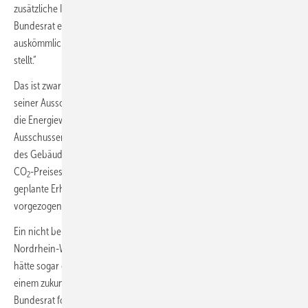
zusätzliche Investitionen in den Gebäudebestand notwendig. Der
Bundesrat erwartet, dass der Bund hierfür langfristig angelegte und
auskömmlich finanzierte attraktive Förderprogramme zur Verfügung
stellt.“
Das ist zwar wichtig, hätte der Bundesrat allerdings Empfehlungen
seiner Ausschüsse aufgegriffen, hätte dies viel deutlichere Signale für
die Energiewende im Gebäudebestand bedeutet. Die
Ausschussempfehlung listet unter anderem „eine umfassende Reform
des Gebäudeenergiegesetzes“ und „eine Anhebung des nationalen
CO
-Preises für die Bereiche Verkehr und Wärme indem die bereits
2
geplante Erhöhung des CO
-Preises auf 60 Euro auf das Jahr 2023
2
vorgezogen wird und der CO
-Preis danach weiter ansteigt […]“.
2
Ein nicht berücksichtigter Punkt aus einem Antrag des Landes
Nordrhein-Westfalen (
Bundesrats-Drucksache 411/2/21(neu)
)
hätte sogar das Potenzial, die Energiewende im Gebäudebestand auf
einem zukunftssicheren Pfad erheblich zu beschleunigen: „Der
Bundesrat fordert die Bundesregierung auf, [..] bestehende und