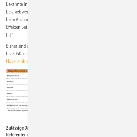
bekannte Investitionsbremsen in der Gebäudesanierung, wie
beispielsweise für den Einsatz der Wärmepumpen-Technologie oder
beim Ausbau von Mieterstrom, endlich zu lösen, um zu nachhaltigen
Effekten bei der Einsparung von Treibhausgasemissionen zu kommen.
[…].“
Bisher sind allerdings die zusätzlichen Lasten für den Gebäudesektor
bis 2030 in der KSG-Novelle vergleichsweise gering, siehe:
KSG-
Novelle ohne den Gebäudesektor
JV
Zulässige Jahresemissionsmengen für die Jahre 2020 bis 2030 laut
Referentenentwurf für das Bundes-Klimaschutzgesetz in den