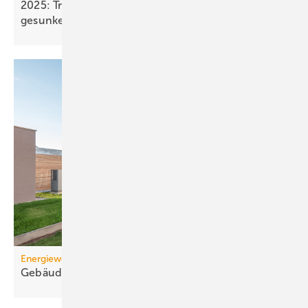
2025: Treibhausgasemissionen sind nur um 0,1 %
gesunken
Energiewende
Gebäudesektor Ba-Wü: Kli­ma­zie­le
ver­fehlt