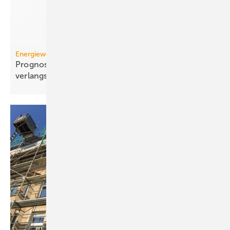
Energiewende
Prognose: Dekarbonisierung hat sich 2025 stark
verlangsamt