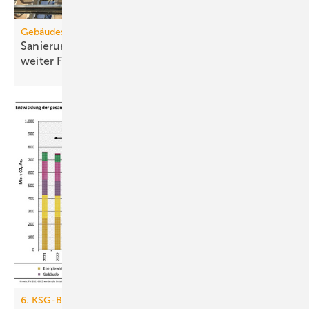
Gebäudesanierung
Sanierungsquote fällt auf Re­kord­tief: Kli­ma­zie­le in
wei­ter
Fer­ne
6. KSG-Bilanz