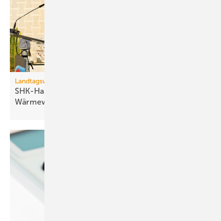
Landtagswahl 2026, Baden-Württemberg
SHK-Handwerk fordert „Energie­frieden“ für die
Wärme­wende