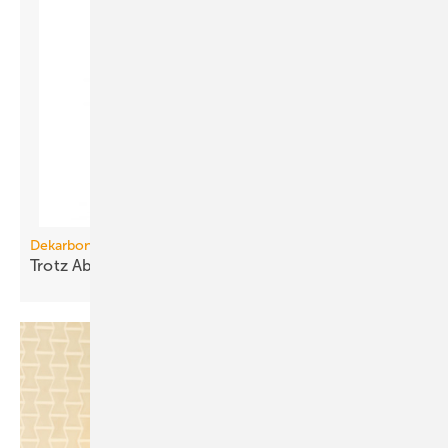
Dekarbonisierung
Trotz Absatzflaute: Die CO
-Minderung
steigt
2