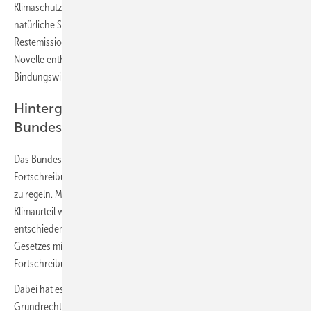
Klimaschutz: Wälder und Moore sind Kohlenstoffspeicher, sogenannte
natürliche Senken. Sie seien wichtig, um unvermeidbare
Restemissionen von Treibhausgasen zu binden. Der Entwurf der KSG-
Novelle enthält deshalb konkrete Zielvorgaben, um die CO
-
2
Bindungswirkung derartiger Speicher zu verbessern.
Hintergrund: Klimaurteil des
Bundesverfassungsgerichts
Das Bundesverfassungsgericht hat den Gesetzgeber verpflichtet, die
Fortschreibung der Minderungsziele für Zeiträume ab dem Jahr 2031
zu regeln. Mit Beschluss vom 24. März 2021 (das sogenannte
Klimaurteil wurde aber erst am 29. April veröffentlicht) hat es
entschieden, dass die maßgeblichen Vorgaben des geltenden
Gesetzes mit den Grundrechten unvereinbar sind, soweit eine solche
Fortschreibung fehlt.
Dabei hat es ausdrücklich herausgestellt, dass der Schutz der
Grundrechte auf zwei Wegen erfolgen muss: Neben Maßnahmen zur