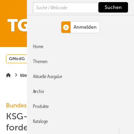
Springe
Springe
Springe
Search
auf
auf
auf
Hauptinhalt
Hauptmenü
SiteSearch
MENÜ
Home
GModG
Wärmepumpe
Heizungsförderung
Energ
Themen
Klimaschutzprogramm
Aktuelle Ausgabe
Archiv
Bundes-Klimaschutzgesetz
Produkte
KSG-Novelle: Bundesrat
Kataloge
fordert Nachbesserungen