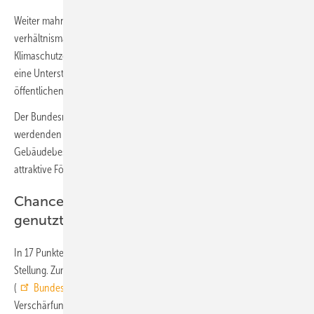
Weiter mahnt der Bundesrat eine faire, sachgerechte und
verhältnismäßige Verteilung der finanziellen Lasten des Bundes-
Klimaschutzes (KSG) zwischen Bund, Ländern und Gemeinden und
eine Unterstützung durch den Bund bei Investitionen in den
öffentlichen Personennahverkehr an.
Der Bundesrat erwartet überdies, dass der Bund für die notwendig
werdenden sehr erheblichen zusätzlichen Investitionen in den
Gebäudebestand langfristig angelegte und auskömmlich finanzierte
attraktive Förderprogramme zur Verfügung stellt.
Chance für den Gebäudesektor nicht
genutzt
In 17 Punkten nimmt der Bundesrat zum Gesetzentwurf allgemein
Stellung. Zum Gebäudesektor heißt es im Bundesratsbeschluss
(
Bundesrats-Drucksache 411/21 (Beschluss)
): „10. Durch die
Verschärfung der Klimaschutzziele werden sehr erhebliche