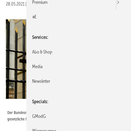
Premium
28.05.2021
|
Druckvorschau
+E
Services
Abo & Shop
Media
Newsletter
Specials
justhavealook / E+ / Getty Images
Der Bundesrat fordert im Rahmen der KSG-Novelle insbesondere
GModG
gesetzliche Maßnahmen zur Anpassung an den Klimawandel.
Wärmepumpe