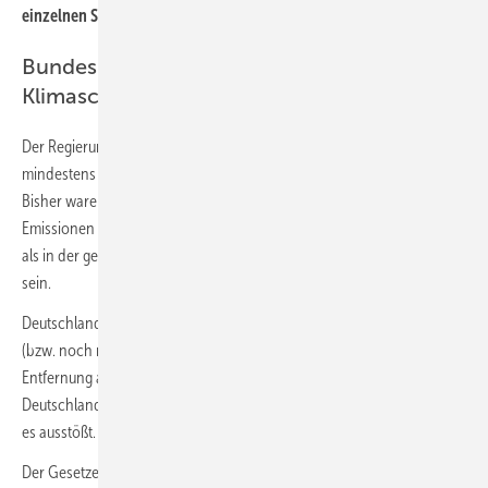
einzelnen Sektoren.
Bundesregierung plant strengere
Klimaschutzziele
Der Regierungsentwurf sieht vor, dass Deutschland bis zum Jahr 2030
mindestens 65 % weniger Treibhausgase ausstößt als im Jahr 1990.
Bisher waren im KSG nur 55 % vorgegeben. Bis 2040 sollen die CO
-
2
Emissionen um 88 % sinken. Im Jahr 2045 und damit fünf Jahre früher
als in der geltenden Gesetzesfassung soll Deutschland klimaneutral
sein.
Deutschland muss dann ein Gleichgewicht zwischen unvermeidbaren
(bzw. noch nicht vermiedenen) Treibhausgasemissionen und deren
Entfernung aus der Atmosphäre erreichen. Nach dem Jahr 2050 soll
Deutschland mehr Treibhausgase in natürlichen Senken einbinden als
es ausstößt.
Der Gesetzentwurf betont den Beitrag natürlicher Ökosysteme zum