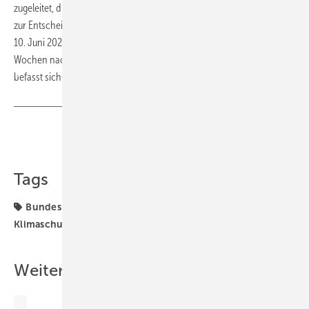
zugeleitet, die dazu eine Gegenäußerung verfasst und dem Bundestag
zur Entscheidung vorlegt – dort steht das Gesetz voraussichtlich am
10. Juni 2021 in erster Lesung auf der Tagesordnung. Spätestens drei
Wochen nach Verabschiedung des Gesetzes durch den Bundestag
befasst sich der Bundesrat dann noch einmal abschließend damit. ■
Teilen
Link kopieren
Tags
Bundes-Klimaschutzgesetz
KSG-Novelle
Klimaschutzprogramm
Klimaurteil
Klimaziele
Weitere Inhalte