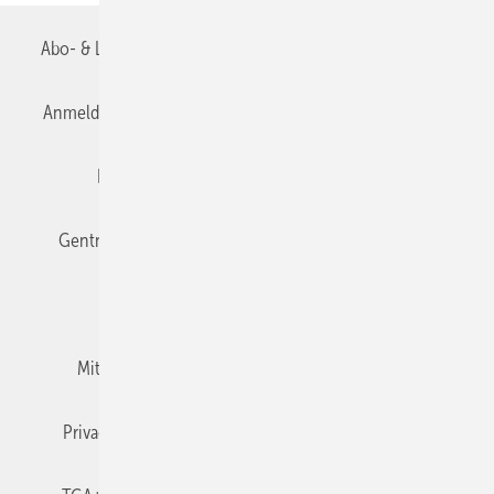
Abo- & Leserservice
AGB
Alle Inhalte chronologisch
Anmelden
Anmeldung & Registrierung
Datenschutz
Editor's choice
E-Paper
Fachbeiträge
Gentner Verlag
Impressum
Karriere bei Gentner
Team
Mediaservice
Mitgliedschaften und Engagement
Newsletter
Privacy Manager
RSS-Feed
TGA+E abonnieren