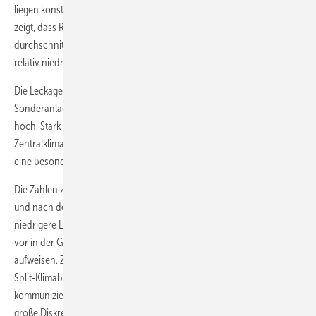
liegen konstant zwischen 2 %/a und ca. 3 %/a (
Bild
2
). Die Auswertung
zeigt, dass R422D-, R507A- und R404A-Anlagen relativ hohe
durchschnittliche Leckageraten, R134a- und R410A-Anlagen jedoch
relativ niedrige Werte aufweisen (
Bild
3
).
Die Leckagen in den Bereichen Gewerbekälte (3,83 %/a) und
Sonderanlagen (2,92 %/a) sind nach wie vor überdurchschnittlich
hoch. Stark unter dem Durchschnitt liegen Split-Klima (1,53 %/a),
Zentralklima (1,32 %/a) und VRF-Anlagen (1,75 %/a), alle weisen also
eine besonders hohe Dichtheit auf (
Bild
4
).
Die Zahlen zeigen, dass Anlagen, die aus der Serienfertigung stammen
und nach dem Plug-and-play-Prinzip installiert werden können, eine
niedrigere Leckagerate als individuell erstellte Anlagen – die nach wie
vor in der Gewerbekälte noch häufig zum Einsatz kommen –
aufweisen. Zwischen den erfassten Leckageraten von 1,53 %/a im
Split-Klimabereich und den hierfür vom Umweltbundesamt
kommunizierten Leckagen von 5 %/a (siehe Info-Kasten) liegt eine
große Diskrepanz.