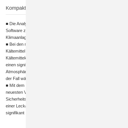
Kompakt informieren
■ Die Analyse anonymisierter Nutzerdaten der VDKF LEC-
Software zeigt, dass der Kältemittelverlust in Serie gefertigter
Klimaanlagen unterdurchschnittlich und insgesamt gering ist.
■ Bei den neuesten VRV-Anlagen mit dem Niedrig-GWP-
Kältemittel R32 hätte eine Leckage aufgrund der
Kältemitteleigenschaften und der Sicherheitsvorkehrungen
einen signifikant geringeren CO
-Äquivalent-Eintrag in die
2
Atmosphäre als dies bei einem vergleichbaren R410A-System
der Fall wäre.
■ Mit dem Einsatz des Niedrig-GWP-Kältemittels R32 bei den
neuesten VRV-Anlagen kombiniert mit den
Sicherheitsvorkehrungen wird das Ziel erreicht, dass im Falle
einer Leckage der CO
-Äquivalent-Eintrag in die Atmosphäre
2
signifikant begrenzt wird.