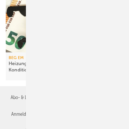
BEG EM
Heizungs­förderung mit de­gres­siven
Kondi­tionen
Abo- & Leserservice
AGB
Alle Inhalte chronologisch
Anmelden
Anmeldung & Registrierung
Datenschutz