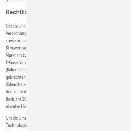
Rechtlicher Hintergrund
Gesetzliche Regelungen, wie die EU-weit verbindliche F-Gase-
Verordnung (EU-Verordnung 517/2014 über fluorierte Treibhausgase),
sowie höhere Anforderungen an die Energieeffizienz und
Klimaverträglichkeit der Systeme haben dazu geführt, dass sich der
Markt hin zu Kältemitteln mit niedrigem GWP entwickelt hat. Denn die
F-Gase-Verordnung schreibt eine Begrenzung der CO
-Äquivalente
2
(Kältemittelmenge × GWP) der insgesamt in der EU neu in der Verkehr
gebrachten Menge fluorierter Treibhausgase inklusive solcher als
Kältemittel eingesetzten Stoffe vor. Bis 2030 erfolgt eine schrittweise
Reduktion der Obergrenze auf ein Fünftel bezogen auf die Menge im
Basisjahr 2015. Obergrenzen für bestimmte Anwendungen oder
einzelne Länder gibt es dabei nicht.
Um die Umsetzung der F-Gase-Verordnung sicherzustellen, sind
Technologien zur Senkung der technisch erforderlichen