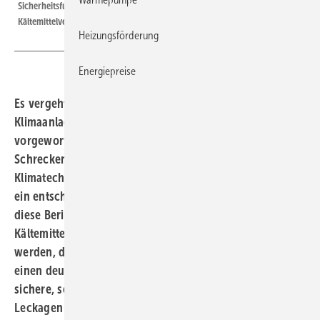
Sicherheitsfunktionen, die Leckagen bestmöglich verhindern und den
Kältemittelverlust begrenzen.
Heizungsförderung
Energiepreise
Es vergeht kein Sommer, ohne dass der Technologie
Klimaanlage von der Tages- und Wirtschaftspresse
vorgeworfen wird, ein Klimakiller zu sein. Dabei werden
Schreckensszenarien formuliert, dass die Kälte- und
Klimatechnik unter anderem wegen hoher Leckageraten
ein entscheidender Treiber des Klimawandels sei. Was
diese Berichte ignorieren, ist, dass bereits Niedrig-GWP-
Kältemittel (GWP: Global Warming Potential) eingesetzt
werden, die im Falle eines Austritts in die Atmosphäre
einen deutlich geringeren Effekt haben, und, dass
sichere, seriengefertigte Systeme produziert werden, um
Leckagen bestmöglich zu verhindern.