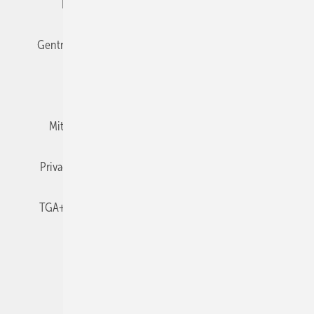
Editor's choice
E-Paper
Fachbeiträge
Gentner Verlag
Impressum
Karriere bei Gentner
Team
Mediaservice
Mitgliedschaften und Engagement
Newsletter
Privacy Manager
RSS-Feed
TGA+E abonnieren
TGA+E-WissensCheck
Veranstaltungen / Webinare
© 2026 TGA+E Fachplaner