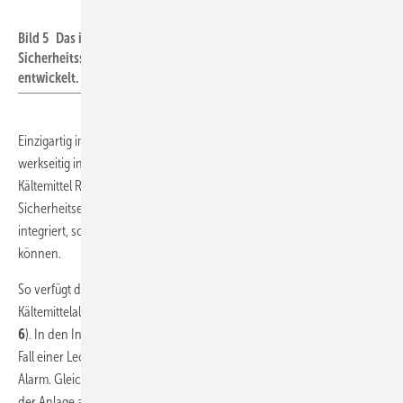
Daikin
Bild 5 Das in der Serie VRV 5 S werkseitig integrierte
Sicherheitssystem wurde speziell für das Kältemittel R32
entwickelt.
Einzigartig im VRF/VRV-Bereich ist das bei der neuen Serie VRV 5 S
werkseitig integrierte Sicherheitssystem (
Bild 5
), das speziell für das
Kältemittel R32 entwickelt wurde. Ab Werk sind alle notwendigen
Sicherheitseinrichtungen für den Betrieb mit diesem A2L-Kältemittel
2
integriert, sodass bereits Räumlichkeiten ab 10 m
klimatisiert werden
können.
So verfügt das System über ein spezielles akustisches und visuelles
Kältemittelalarm-Management über die Madoka-Fernbedienung (
Bild
6
). In den Innengeräten sind Leckagesensoren verbaut. Im seltenen
Fall einer Leckage schaltet das System sofort ab und sendet einen
Alarm. Gleichzeitig saugt das Außengerät das gesamte Kältemittel aus
der Anlage ab und sperrt anschließend den Betrieb, sodass kein