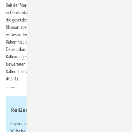
Seit der Markteinführung der VDKF LEC-Software im Jahr 2005 nutzen
in Deutschland über 1000 Fachunternehmen das LEC-Programm, um
die gesetzlich geforderten Aufzeichnungspflichten für Kälte- und
Klimaanlagen für Betreiber und Fachbetrieb zu erfüllen. Im Artikel geht
es besonders um die aus den LEC-Daten erhobenen nachgefüllten
Kältemittel, die eine Aussage über die Kältemittelemissionen in
Deutschland aus den bei der Analyse berücksichtigten 199 688
Kälteanlagen von 45 400 Betreibern ermöglichen. In diesen
bewerteten Kälteanlagen befinden sich insgesamt rund 2520 t
Kältemittel (vgl. Branchenbuch der Kälte- und Klimatechnik 2020 S.
465 ff.).
…………..
Reißerische Berichterstattung
Bevorzugt im Sommer berichtet die Tages- und
Wirtschaftspresse immer wieder reißerisch und in der Regel