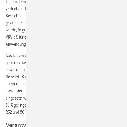
Kältemittelmenge sowie praxistaugliche Niedrig-GWP-Kältemittel heute
verfügbar. Daikin hat bereits im Jahr 2013 als erster Hersteller im
Bereich Split-Klima auf das Kältemittel R32 gesetzt. Nachdem der
gesamte Split-Klimabereich von Daikin bereits auf R32 umgestellt
wurde, folgt nun das VRV-Portfolio mit der Einführung der neuen Serie
VRV 5 S für das Heizen und Kühlen kleinerer gewerblicher
Anwendungen.
Das Kältemittel R32 (Difluormethan) bringt mehrere Vorteile mit. Dazu
gehören das niedrige GWP von 675 (ein Drittel des GWP von R410A)
sowie der geringere Stromverbrauch der Systeme. R32 ist ein
Reinstoff-Kältemittel, das problemlos gehandhabt werden kann. Es ist
aufgrund seiner geringen Entflammbarkeit als A2L-Kältemittel
klassifiziert und kann gefahrlos in einer Vielzahl von Systemen
eingesetzt werden. Weiterhin ist die Kältemittelfüllmenge für R32 circa
10 % geringer als für R410A (R410A ist ein azetropes Gemisch aus 50 %
R32 und 50 % R125.)
Verantwortung für sichere Produkte