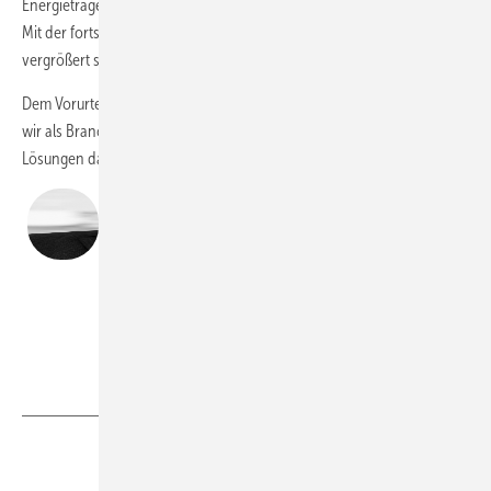
Energieträger Heizöl und Erdgas mit Vorteilen für das Klima ersetzen.
Mit der fortschreitenden Dekarbonisierung der Stromerzeugung
vergrößert sicher der Vorteil.
Dem Vorurteil, Klimatechnik sei klimaschädlich, können und müssen
wir als Branche ganz entschieden etwas entgegensetzen. Die
Lösungen dafür existieren.
Volker Weinmann
ist Beauftragter Politik, Umwelt und Verbände bei der
Daikin Airconditioning Germany GmbH, 82008
Unterhaching,
www.daikin.de
Daikin
Teilen
Link kopieren