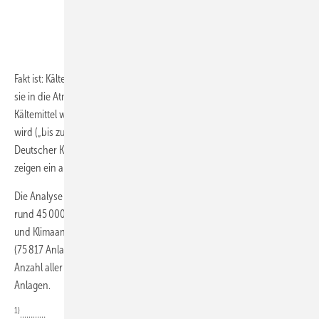
Fakt ist: Kältemittel mit einem hohen GWP schaden dem Klima, wenn
sie in die Atmosphäre gelangen. Zu hinterfragen ist jedoch, ob
Kältemittel wirklich in diesem hohen Maße austreten, wie gerne zitiert
wird („bis zu 5 %/a bei Split-Klima“). Die Zahlen des Verbands
Deutscher Kälte-Klima-Fachbetriebe (VDKF) zu den Leckageraten
zeigen ein anderes Bild.
1)
Die Analyse anonymisierter Nutzerdaten der VDKF LEC-Software
von
rund 45 000 Anlagenbetreibern mit insgesamt rund 200 000 Kälte-
und Klimaanlagen hat Folgendes ergeben: Mit einem Anteil von 38 %
(75 817 Anlagen) stellen die R410A-Anlagen die mit Abstand größte
Anzahl aller Systeme, gefolgt von R134a-, R407C- und R404A-
Anlagen.
1)
…………