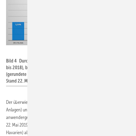
VDKF
Bild 4 Durchschnittliche Emissionsraten aus Kälteanlagen (2014
bis 2018), bezogen auf die Art der Kälteanlagen / Nutzung
(gerundete Werte). Quelle: VDKF; Monitoring-Auswertung mit
Stand 22. Mai 2019.
Der überwiegende Teil der R410A-Anlagen ist bei VRF-Klima (12 987
Anlagen) und bei Split-Klima (70 092 Anlagen) angesiedelt (Stand der
anwendergruppen- und füllmengenbezogenen Leckageraten vom
22. Mai 2019). Die durchschnittlichen Leckageraten (inklusive
Havarien) aller Anlagen in Deutschland der Jahre 2014 bis 2018