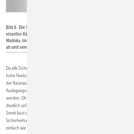
Daikin
Bild 6 Die Serie VRV 5 S verfügt über ein spezielles akustisches und
visuelles Kältemittelalarm-Management über die Fernbedienung
Madoka. Im seltenen Fall einer Leckage schaltet das System sofort
ab und sendet einen Alarm.
Da alle Sicherheitsvorkehrungen im System integriert sind, ist eine
hohe Flexibilität mit einer Rohrleitungslänge von bis zu 300 m und bei
der Raumauswahl gegeben. So können unter bestimmten
2
Auslegungsvoraussetzungen bereits Raumgrößen ab 10 m
realisiert
werden. Ohne diese Sicherheitsmaßnahmen wäre der Einsatz
2
deutlich unflexibler, weil größere Räume ab 26,5 m
nötig wären.
Somit lässt sich die Serie VRV 5 S aufgrund der R32-
Sicherheitsvorkehrungen in der Planung und Ausführung genauso
einfach wie ein VRV-System mit R410A handhaben.