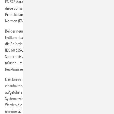
EN 378 darauf hin, spezifische Produktstandards anzuwenden, sofern
diese vorhanden sind. Es gilt dabei die Regel, dass diese spezifischen
Produktstandards (IEC 60 335-2-40) Vorrang vor allgemeinen
Normen (EN 378) haben.
Bei der neuen Serie VRV 5 S hat Daikin deshalb im Bereich der
Entflammbarkeit die IEC 60 335-2-40 angewendet, womit gleichzeitig
die Anforderung bezüglich der Toxizität aus EN 378 erfüllt wird. Die
IEC 60 335-2-40 gibt klare Informationen darüber, welche
Sicherheitsvorkehrungen erforderlich sind und wie sie funktionieren
müssen – zum Beispiel die Position eines Sensors im Raum, dessen
Reaktionszeit sowie Gegenmaßnahmen.
Dies beinhaltet, dass in den Installationsanweisungen die
einzuhaltenden Mindestraumgrößen bezogen auf die R32-Füllmenge
aufgeführt sind. Zusätzliche Unterstützung bei der Auslegung der
Systeme wird durch die Planungssoftware zur Verfügung gestellt.
Werden die Vorgaben bei der Installation eingehalten, handelt es sich
um eine sichere Installation, für die Daikin die Verantwortung als