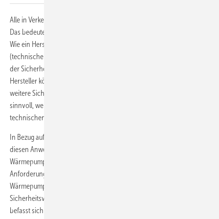
Alle in Verkehr gebrachten Geräte und Anlagen müssen sicher sein.
Das bedeutet auch, dass Leckagen bestmöglich zu verhindern sind.
Wie ein Hersteller dies erreicht, bleibt ihm überlassen. Normen
(technische Regelwerke) vereinfachen grundsätzlich die Einhaltung
der Sicherheitsanforderungen, da sie klare Vorgaben enthalten.
Hersteller können aber, basierend auf ihrer eigenen Risikobewertung,
weitere Sicherheitsmaßnahmen ergänzen. Dies ist immer dann
sinnvoll, wenn Normen noch nicht dem neuesten Stand der
technischen Entwicklung Rechnung tragen.
In Bezug auf die VRF/VRV-Technologie gibt es zwei Normen, die für
diesen Anwendungsbereich gelten: EN 378 „Kälteanlagen und
Wärmepumpen – Sicherheitstechnische und umweltrelevante
Anforderungen“ sowie der Produktstandard für Klimaanlagen und
Wärmepumpen IEC 60 335-2-40. Beide Normen behandeln
Sicherheitsvorschriften bezüglich der Entflammbarkeit. Nur EN 378
befasst sich auch mit der Toxizität von Kältemitteln. Allerdings weist