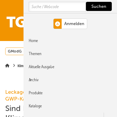
Springe
Springe
Springe
Search
auf
auf
auf
Hauptinhalt
Hauptmenü
SiteSearch
MENÜ
Home
GModG
Wärmepumpe
Heizungsförderung
Energ
Themen
Klimatechnik
Aktuelle Ausgabe
Archiv
Leckageraten von Kältemitteln / Niedrig-
Produkte
GWP-Kältemittel
Kataloge
Sind Klimaanlagen wirklich