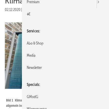
Klimakiller?
Premium
02.12.2020
|
Veröffentlicht in
Ausgabe 12-2020
|
Druckvorschau
+E
Services
Abo & Shop
Media
Newsletter
Specials
Daikin
GModG
Bild 1 Klimaanlagen weisen deutlich niedrigere Leckage­raten auf, als
allgemein behauptet wird. Moderne Geräte verfügen über integrierte
Wärmepumpe