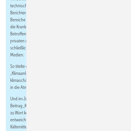
technisch wenig fundiert über Klimaanlagen. Mit solcher
Berichterstattung gerät eine ganze Branche in Verruf, die für viele
Bereiche unseres täglichen Lebens, wie die Lebensmittelkühlung,
die Krankenhaus- und Laborklimatisierung, überlebenswichtig ist.
Betroffen ist aber auch das Geschäft mit Klimaanlagen im
privaten und gewerblichen Bereich, für deren Einsatz es
schließlich auch gute Gründe gibt. Hierzu zwei Beispiele aus den
Medien:
So titelte die Süddeutsche Zeitung im September 2019:
„Klimaanlagen sind Klimakiller. In vielen Kühlaggregaten stecken
klimaschädliche fluorhaltige Kältemittel. Durch Risse können sie
in die Atmosphäre gelangen.“
Und im Juli 2020 sendete das ZDF in der Reihe „planet e.“ den
Beitrag „Klimakiller Klimaanlagen“, in dem das Umweltbundesamt
zu Wort kommt. Dort erklärt Dr. Daniel de Graaf: „Im Schnitt
entweichen bei jeder Split-Klimaanlage im Jahr etwa 5 % des
Kältemittels – bei der Befüllung, im Betrieb durch Lecks, bei der