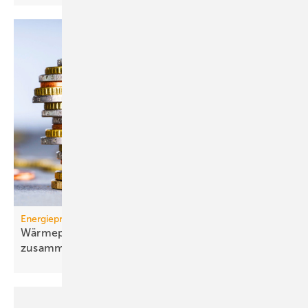
Energiepreise
Wärmepumpen-Strompreis: wie er sich
zusammensetzt