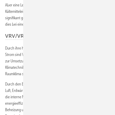
Aber eine Leckage bei einem VRV-5-S-System hätte aufgrund der
Kältemitteleigenschaften und der Sicherheitsvorkehrungen einen
signifikant geringeren CO
-Äquivalent-Eintrag in die Atmosphäre als
2
dies bei einem vergleichbaren R410A-System der Fall wäre.
VRV/VRF ist Energiewendetechnologie
Durch ihre hohe Primärenergieausnutzung und die Antriebsenergie
Strom sind VRV/VRF-Systeme heute bereits ein wesentlicher Baustein
zur Umsetzung der Energiewende im Gebäudebereich. Denn
Klimatechnik kann mittlerweile viel mehr als ein angenehmes
Raumklima schaffen.
Durch den Einsatz des Niedrig-GWP-Kältemittels R32, die Nutzung von
Luft, Erdwärme oder Abwasser als erneuerbare Energiequellen sowie
die interne Nutzung von Prozessabwärme trägt sie zur
energieeffizienten, CO
-armen und umweltfreundlichen Kühlung,
2
Beheizung und Lüftung von Gebäuden bei und kann hier die fossilen