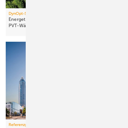
DynOpt-San für Mehrfamilienhäuser
Energetische Sanierung mit
PVT-Wärmepumpensystemen
Referenzprojekt Condair