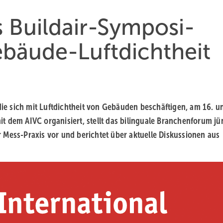
 Buildair-Sym­po­si­
bäu­de-Luft­dicht­heit
 die sich mit Luftdichtheit von Gebäuden beschäftigen, am 16. u
t dem AIVC organisiert, stellt das bilinguale Branchenforum jü
 Mess-Praxis vor und berichtet über aktuelle Diskussionen aus