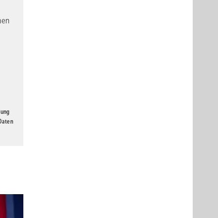
nen
gung
 Daten