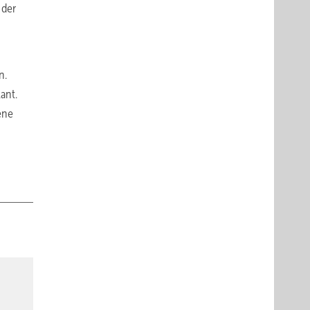
 der
n.
ant.
ene