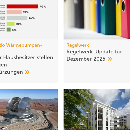
do Wärmepumpen-
Regelwerk
Regelwerk-Update für
 Haus­be­sit­zer stellen
Dezember
2025
gen
kür­zungen