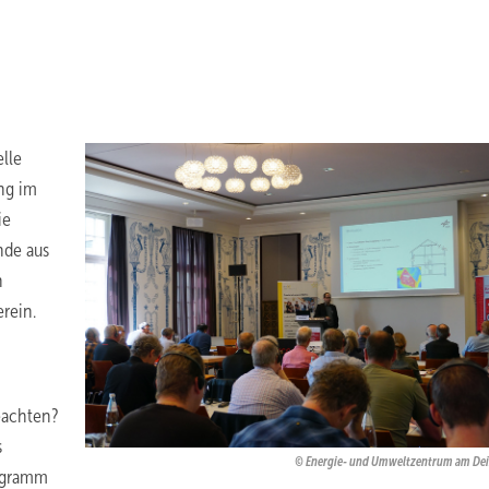
lle
ng im
ie
nde aus
n
rein.
eachten?
s
Energie- und Umweltzentrum am De
rogramm