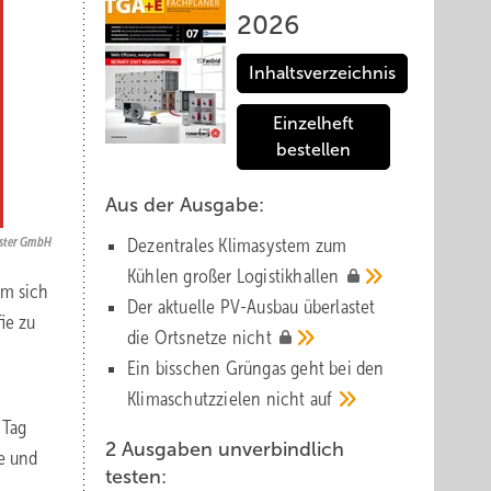
2026
Inhaltsverzeichnis
Einzelheft
bestellen
Aus der Ausgabe:
ister GmbH
Dezentrales Klimasystem zum
Kühlen großer
Logistik­hallen
um sich
Der aktuelle PV-Ausbau über­lastet
ie zu
die Orts­netze
nicht
Ein bisschen Grüngas geht bei den
Klima­schutz­zielen nicht
auf
 Tag
2 Ausgaben unverbindlich
te und
testen: