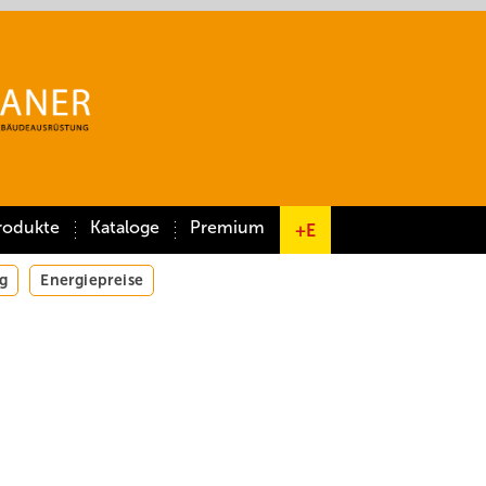
rodukte
Kataloge
Premium
+E
g
Energiepreise