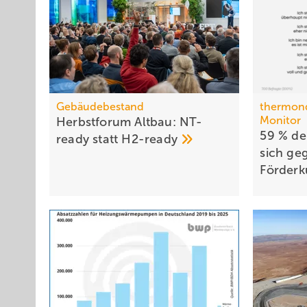
Gebäudebestand
thermon
Monitor
Herbstforum Altbau: NT-
59 % der
ready statt
H2-ready
sich ge
För­der­