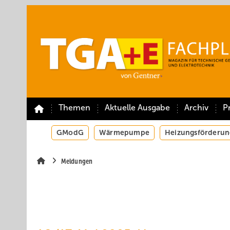
Springe
Springe
Springe
auf
auf
auf
Hauptinhalt
Hauptmenü
SiteSearch
Themen
Aktuelle Ausgabe
Archiv
P
GModG
Wärmepumpe
Heizungsförderun
Meldungen