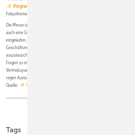
Programm
auf und abseits der Bühnen, zu filtern nach Tagen und
Fokusthemen.
Die Messe ist nicht nur eine Plattform für Produktneuheiten, sondern
auch eine Gelegenheit zum intensiven
Netzwerken
. Besucher sind
eingeladen, sich mit Kollegen zu treffen, neue Kontakte zu knüpfen,
Geschäftsmöglichkeiten zu erkunden und sich mit anderen Experten
auszutauschen. Die Messezeit sollte effektiv genutzt werden, um
Fragen zu stellen und direkt mit Produktverantwortlichen und
Vertriebspartnern in Kontakt zu treten. Die Aussteller freuen sich auf
regen Austausch und Feedback. ■
Quelle:
GHM
/ ml
Teilen
Link kopieren
Tags