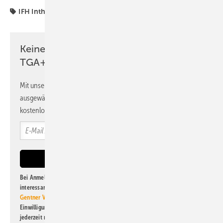
IFH Intherm
Intherm
Messe Nürnberg
ifh
Keine Zeit? Kein Problem mit dem
TGA+E Newsletter!
Mit unserem Newsletter erhalten Sie regelmäßig von uns
ausgewählte Informationen und Neuigkeiten, gebündelt und
kostenlos direkt ins Postfach.
Bei Anmeldung zu diesem Newsletter bin ich damit einverstanden, über
interessante Verlags- und Online-Angebote
der Marken der Alfons W.
Gentner Verlag GmbH & Co. KG
informiert zu werden. Diese
Einwilligung kann ich jederzeit widerrufen und eine Abmeldung ist
jederzeit möglich. Informationen zum Umgang mit Daten finden Sie