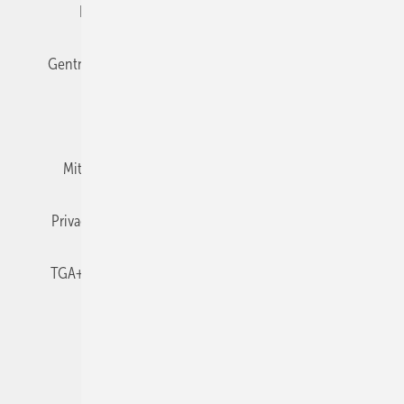
Editor's choice
E-Paper
Fachbeiträge
Gentner Verlag
Impressum
Karriere bei Gentner
Team
Mediaservice
Mitgliedschaften und Engagement
Newsletter
Privacy Manager
RSS-Feed
TGA+E abonnieren
TGA+E-WissensCheck
Veranstaltungen / Webinare
© 2026 TGA+E Fachplaner