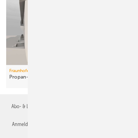
Fraunhofer ISE
Propan-Wärme­pum­pen für
Mehr­fa­mi­lien­häuser
Abo- & Leserservice
AGB
Alle Inhalte chronologisch
Anmelden
Anmeldung & Registrierung
Datenschutz