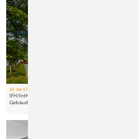
14. bis 17. April 2026, Messe Nürnberg
IFH/Intherm 2026: Sanitär-, Haus- und
Ge­bäu­de­tech­nik