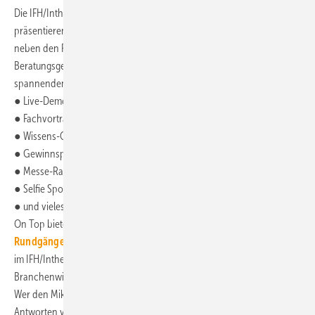
Die IFH/Intherm ist vorbereitet:
414 Aussteller aus 17 Ländern
2
präsentieren ihre Neuheiten auf über 55 500 m
und haben sich dafür
neben den Produktpräsentationen und individuellen
Beratungsgesprächen einiges einfallen lassen, damit die Messe zum
spannenden Erlebnis wird:
● Live-Demonstrationen,
● Fachvorträge,
● Wissens-Quiz und
● Gewinnspiele,
● Messe-Rallye,
● Selfie Spots
● und vieles mehr.
On Top bietet das Rahmenprogramm der Messe mit
geführten
Rundgängen
und dem umfassenden Vortragsprogramm
im IFH/Intherm Forum und Innovations-Podium das wichtigste
Branchenwissen, Hintergründe und Zukunftstrends in kürzester Zeit.
Wer den Mikro-Würfel fängt, kann direkt mitdiskutieren und bekommt
Antworten von den Experten. Auf der Messewebsite gibt es das ganze