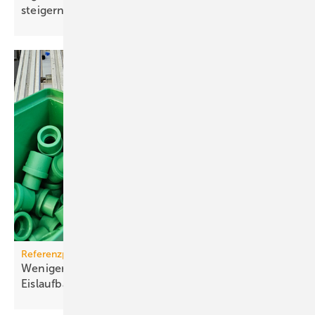
stei­gern
Referenzprojekt aquatherm
Weniger Energie und bes­se­res Eis für Haar­lems
Eis­lauf­bahn