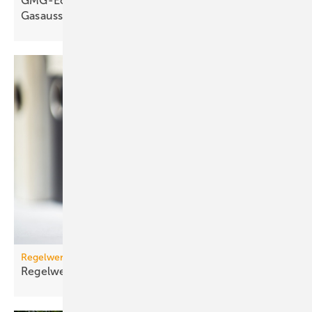
GMG-Eckpunkte und Aufklärung besiegeln den
Gasausstieg
Regelwerk
Regelwerk-Update für Februar
2026