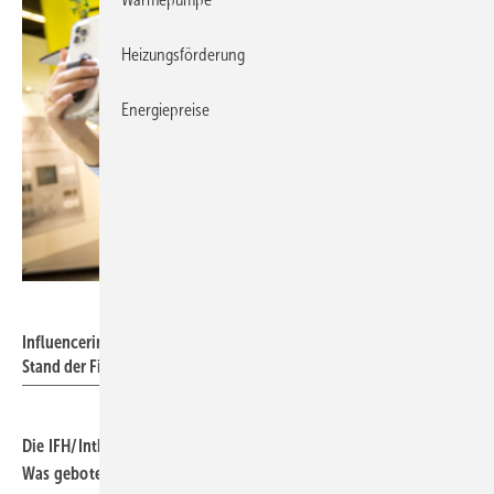
Heizungsförderung
Energiepreise
GHM / Thomas Plettenberg
Influencerin Sandra Hunke bei der IFH/Intherm 2022 in Action am
Stand der Firma Hansa.
Die IFH/Intherm in Nürnberg öffnet am Dienstag ihre 7 Hallen.
Was geboten wird.