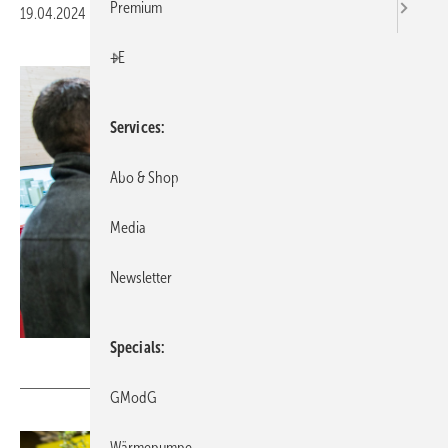
Premium
19.04.2024
|
Druckvorschau
+E
Services
Abo & Shop
Media
Newsletter
Specials
GHM
GModG
Wärmepumpe