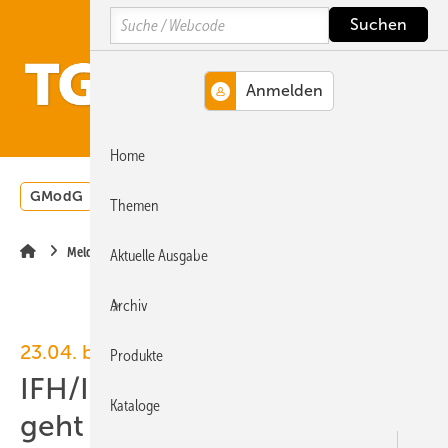
Springe
Springe
Springe
Search
auf
auf
auf
Hauptinhalt
Hauptmenü
SiteSearch
MENÜ
Home
GModG
Wärmepumpe
Heizungsförderung
Energ
Themen
Meldungen
Aktuelle Ausgabe
Archiv
23.04. bis 26.04.2024, Nürnberg
Produkte
IFH/Intherm: am Dienstag
Kataloge
geht es los!