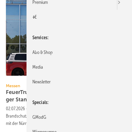
Premium
+E
Services
Abo & Shop
Media
NürnbergMesse / Janik Plewinski
Newsletter
Messen
FeuerTrutz 2026: Be­su­cher­plus und lang­fris­ti­
ger
Stand­ort
Specials
02.07.2026
-
Die internationale Fachmesse für vorbeugenden
Brandschutz verzeichnete einen Besucherzuwachs. Die Partnerschaft
GModG
mit der NürnbergMesse wurde bis 2031
verlängert.
Wärmepumpe