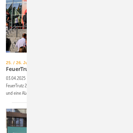
NürnbergMesse / Hans-Martin Issler
25. / 26. Juni 2025, Messe Nürnberg
FeuerTrutz 2025: das
Rah­men­pro­gramm
03.04.2025
-
Das Rahmenprogramm der Brandschutz-Messe
FeuerTrutz 2025 beinhaltet verschiedene Fachforen, Aktionsflächen
und eine
Abendveranstaltung.