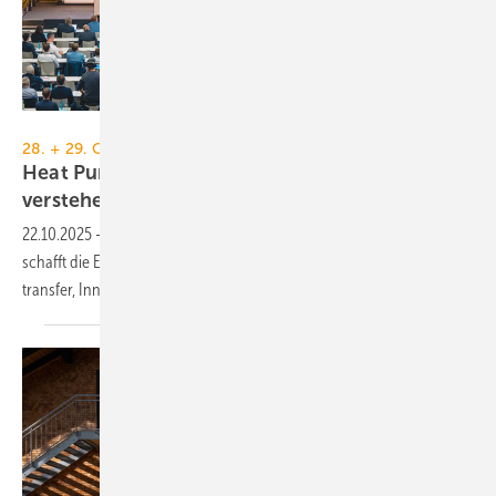
NürnbergMesse / Heiko Stahl
28. + 29. Oktober 2025, Nürnberg + online
Heat Pump Summit: Wissen teilen – Zukunft
verstehen
22.10.2025
-
Mit hoch­karä­tigem Kongress­pro­gramm und Foyer-Expo
schafft die European Heat Pump Summit 2025 Raum für Wissens­
transfer, Inno­vation und
Vernet­zung.