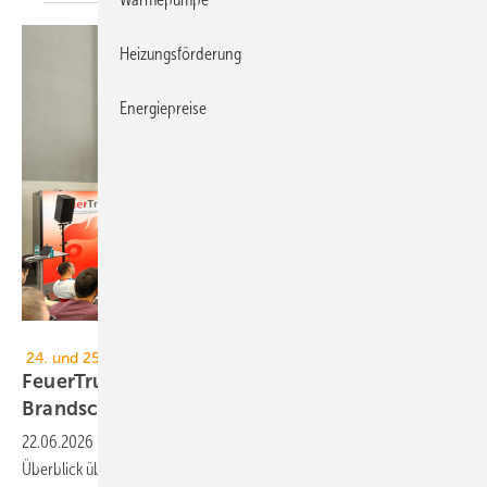
Heizungsförderung
Energiepreise
NürnbergMesse / Heiko Stahl
24. und 25. Juni 2026, Messe Nürnberg
FeuerTrutz 2026: Trends im vor­beu­gen­den
Brand­schutz
22.06.2026
-
Die FeuerTrutz 2026 in Nürnberg gibt einen kompakten
Überblick über aktuelle Entwicklungen und Herausforderungen im