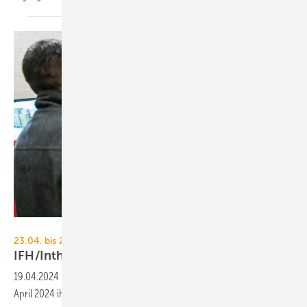
GHM
23.04. bis 26.04.2024, Nürnberg
IFH/Intherm: am Dienstag geht es
los!
19.04.2024
-
Die IFH/Intherm in Nürnberg öffnet am Dienstag den 23.
April 2024 ihre 7 Hallen. Was geboten
wird.