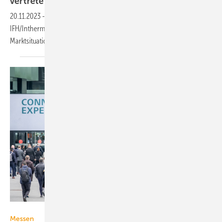
vertreten
20.11.2023
-
Rund 300 Aussteller haben sich bereits für die
IFH/Intherm 2024 angemeldet – darunter sind trotz der schwierigen
Marktsituation viele
Sanitärhersteller.
NürnbergMesse / Thomas Geiger
Messen