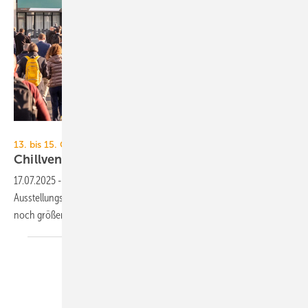
NürnbergMesse / Thomas Geiger
13. bis 15. Oktober 2026, Nürnberg
Chillventa präsen­tiert neues
Hallen­kon­zept
17.07.2025
-
Die Chillventa, Messe für Kälte­technik, erwei­tert 2026 ihre
Aus­stellungs­fläche und ver­spricht opti­mierte Orien­tie­rung und ein
noch größe­res
Ange­bot.