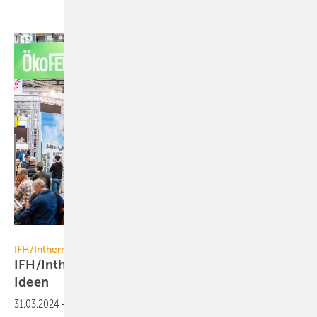
GHM
IFH/Intherm vom 23. bis 26. April 2024 in Nürnberg
IFH/Intherm 2024: Hier sammeln Sie neue
Ideen
31.03.2024
-
Neu­ent­wick­lun­gen, ak­tu­el­le The­men und Trends: Vom 23.