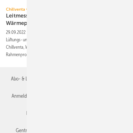
NürnbergMesse / Thomas Geiger
Chillventa vom 11. bis 13. Oktober 2022 in Nürnberg
Leitmesse für Kälte-, Klima- und
Wärmepumpen-Experten
29.09.2022
-
Vom 11. bis 13. Oktober 2022 trifft sich die Kälte-, Klima-,
Lüftungs- und Wärmepumpen-Branche in Nürnberg auf der
Chillventa, Weltleitmesse mit über 800 Ausstellern und attraktivem
Rahmenprogramm.
Abo- & Leserservice
AGB
Alle Inhalte chronologisch
Anmelden
Anmeldung & Registrierung
Datenschutz
Editor's choice
E-Paper
Fachbeiträge
Gentner Verlag
Impressum
Karriere bei Gentner