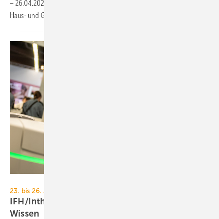
– 26.04.2024 trifft sich die Bran­che auf der Fach­messe für Sani­tär,
Haus- und Ge­bäu­de­tech­nik IFH/Intherm in
Nürnberg.
GHM
23. bis 26. April 2024, Messezentrum Nürnberg
IFH/Intherm 2024: Neuheiten, Trends und
Wissen