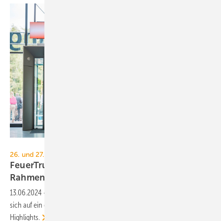
NürnbergMesse / Heiko Stahl
26. und 27. Juni 2024, Messezentrum Nürnberg
FeuerTrutz 2024: so vielfältig ist das
Rahmenprogramm
13.06.2024
-
Die Besucher:innen der diesjährigen FeuerTrutz dürfen
sich auf ein erweitertes Rahmenprogramm freuen. Das sind die neuen
Highlights.