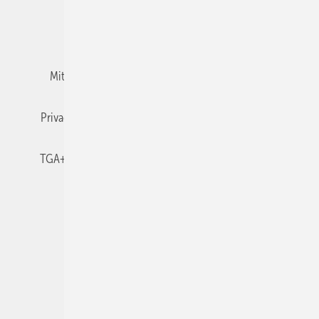
Team
Mediaservice
Mitgliedschaften und Engagement
Newsletter
Privacy Manager
RSS-Feed
TGA+E abonnieren
TGA+E-WissensCheck
Veranstaltungen / Webinare
© 2026 TGA+E Fachplaner