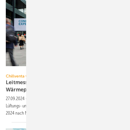
NürnbergMesse
Chillventa vom 8. bis 10. Oktober 2024 in Nürnberg
Leitmesse für Kälte-, Klima- und
Wärme­pumpen-Experten
27.09.2024
-
Die Chillventa lockt die inter­na­tio­nale Kälte-, Klima-,
Lüftungs- und Wärme­pum­pen-Community vom 8. bis 10. Oktober
2024 nach
Nürnberg.