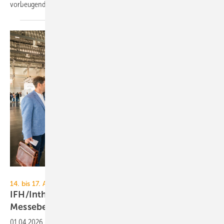
vorbeugenden
Brandschutz.
GHM
14. bis 17. April 2026, Messe Nürnberg
IFH/Intherm 2026: Check­liste für den
Messe­besuch
01.04.2026
-
Die IFH/Intherm 2026 bietet ein umfassendes