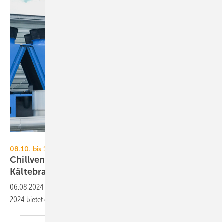
Mathis - stock.adobe.com
08.10. bis 10.10.2024, Nürnberg
Chillventa: Fachwissen rund um die
Kältebranche
06.08.2024
-
Von Kältemittel bis Kreislaufwirtschaft – die Chillventa
2024 bietet eine Plattform für Weiterbildung und
Austausch.