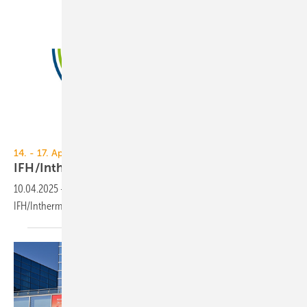
GHM
14. - 17. April 2026, Messe Nürnberg
IFH/Intherm 2026 – die
Ju­bi­lä­ums­aus­ga­be
10.04.2025
-
Die SHK-Messe feiert in 2026 Jubiläum: 50 Jahre
IFH/Intherm. Eine Anmeldung für Aussteller ist ab sofort
möglich.