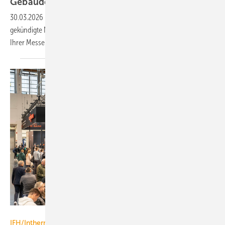
Ge­bäu­de­tech­nik
30.03.2026
-
TGA+E Fachplaner prä­sen­tiert zur IFH/Intherm 2026 an­
ge­kün­dig­te Neu­hei­ten und Prä­sen­ta­ti­ons­schwer­punk­te zur In­spi­ra­ti­on
Ihrer
Messe­pla­nung.
GHM, Thomas Plettenberg
IFH/Intherm 14. bis 17. April 2026 in Nürnberg