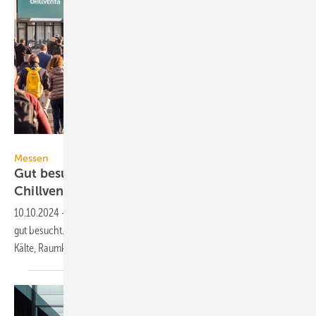
NürnbergMesse / Thomas Geiger
Messen
Gut besucht: Fast 33.000 Fach­be­su­cher auf der
Chillventa
2024
10.10.2024
-
Die Chillventa 2024 war mit 32 796 Fachbesuchern sehr
gut besucht. 1010 Aussteller zeigten Neuheiten aus den Bereichen
Kälte, Raumklima und
Wärmepumpen.