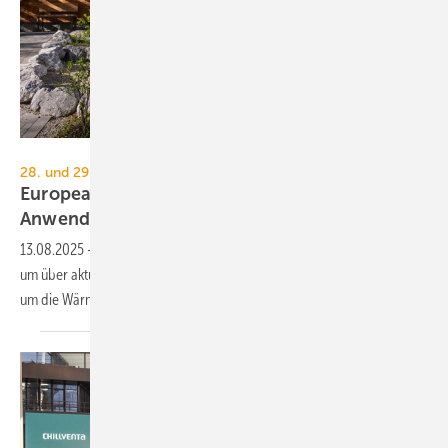
Niko Troebst - stock.adobe.com
28. und 29. Oktober, Nürnberg
European Heat Pump Summit 2025: Trends und
An­wen­dun­gen
13.08.2025
-
Beim European Heat Pump Summit treffen sich Experten,
um über aktuelle Entwicklungen, Markttrends und Anwendungen rund
um die Wärmepumpe zu
diskutieren.