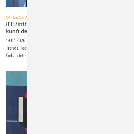
GHM
14. bis 17. April 2026, Nürnberg
IFH/Intherm: 400+ Aus­stel­ler zei­gen die Zu­
kunft der
SHK-Branche
19.03.2026
-
Bei der IFH/Intherm prä­sen­tie­ren über 400 Aus­stel­ler
Trends, Tech­no­lo­gien und Praxis­lö­sun­gen für Sani­tär, Hei­zungs- und
Gebäude­technik.