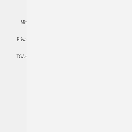
Team
Mediaservice
Mitgliedschaften und Engagement
Newsletter
Privacy Manager
RSS-Feed
TGA+E abonnieren
TGA+E-WissensCheck
Veranstaltungen / Webinare
© 2026 TGA+E Fachplaner