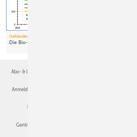
Gebäudemodernisierungsgesetz
Die Bio-Treppe im GModG ist ein
Scheinzwerg
Abo- & Leserservice
AGB
Alle Inhalte chronologisch
Anmelden
Anmeldung & Registrierung
Datenschutz
Editor's choice
E-Paper
Fachbeiträge
Gentner Verlag
Impressum
Karriere bei Gentner