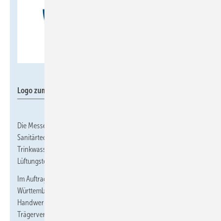
GHM
Logo zum Jubiläum
Die Messe präsentiert das gesamte Branchenspektrum: von
Sanitärtechnik und erneuerbaren Energien über
Trinkwasserbehandlung, Gebäudeautomation sowie Klima- und
Lüftungstechnik bis hin zu nachhaltigen Installationslösungen.
Im Auftrag der Fachverbände SHK Bayern und Baden-
Württemberg organisiert die GHM Gesellschaft für
Handwerksmessen mbH die Veranstaltung. Weitere
Trägerverbände sind die Fachverbände SHK Thüringen und