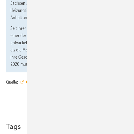
Sachsen sowie der Bundesverband der Deutschen
Heizungsindustrie e. V. (BDH). Der Fachverband SHK Sachsen-
Anhalt unterstützt die Messe als Kooperationspartner.
Seit ihrer Premiere 1976 in Nürnberg hat sich die IFH/Intherm zu
einer der bedeutendsten SHK-Fachmessen Deutschlands
entwickelt. Ihren heutigen Namen trägt sie seit dem Jahr 2000,
als die Messe Intherm integriert wurde. Zwei Ausnahmen prägten
ihre Geschichte: 1978 wurde sie einmalig in Ulm ausgerichtet,
2020 musste sie pandemiebedingt entfallen
Quelle:
GHM
/ fl
Teilen
Link kopieren
Tags