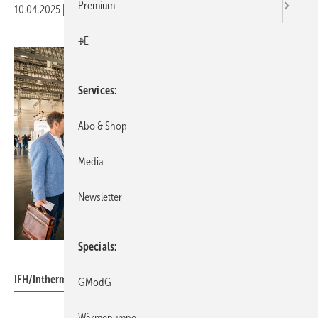
Premium
10.04.2025
|
Druckvorschau
+E
Services
Abo & Shop
Media
Newsletter
Specials
GHM
IFH/Intherm 2022
GModG
Wärmepumpe