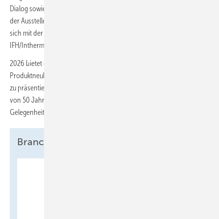
Dialog sowie Live-Demonstrationen für das Fachhandwerk sind. 96 %
der Aussteller knüpften neue Geschäftsbeziehungen, 98 % zeigten
sich mit der Besucherqualität zufrieden, und 97 % empfehlen die
IFH/Intherm weiter.
2026 bietet die IFH/Intherm eine besondere Bühne, um
Produktneuheiten, Innovationen und Trends vor dme Fachpublikum
zu präsentieren. Die Jubiläumsausgabe ist damit nicht nur eine Feier
von 50 Jahren Branchenentwicklung, sondern auch eine
Gelegenheit, die Zukunft der SHK-Branche aktiv mitzugestalten.
Branchenevent mit Tradition