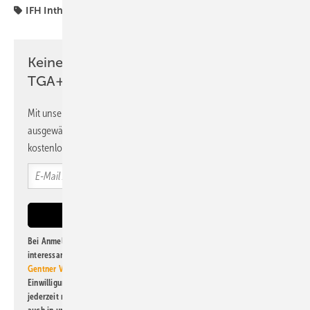
IFH Intherm
Messe Nürnberg
Messen
Keine Zeit? Kein Problem mit dem
TGA+E Newsletter!
Mit unserem Newsletter erhalten Sie regelmäßig von uns
ausgewählte Informationen und Neuigkeiten, gebündelt und
kostenlos direkt ins Postfach.
Bei Anmeldung zu diesem Newsletter bin ich damit einverstanden, über
interessante Verlags- und Online-Angebote
der Marken der Alfons W.
Gentner Verlag GmbH & Co. KG
informiert zu werden. Diese
Einwilligung kann ich jederzeit widerrufen und eine Abmeldung ist
jederzeit möglich. Informationen zum Umgang mit Daten finden Sie