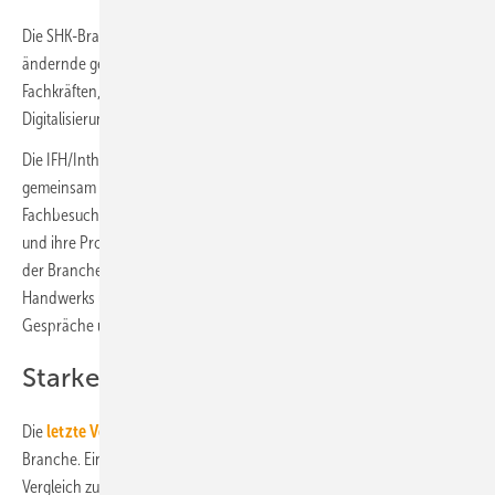
Die SHK-Branche steht vor großen Herausforderungen: sich
ändernde gesetzliche Vorgaben, der Bedarf an gut ausgebildeten
Fachkräften, wachsende Kundenansprüche und die fortschreitende
Digitalisierung erfordern kontinuierliche Anpassungen.
Die IFH/Intherm bietet die Gelegenheit, diese Herausforderungen
gemeinsam anzugehen. Hier haben Aussteller die Möglichkeit, mit
Fachbesuchern in den Dialog zu treten, Trends erlebbar zu machen
und ihre Produkte sowie Lösungen direkt den Entscheidungsträgern
der Branche vorzustellen. Die ausgeprägte Präsenz des SHK-
Handwerks und die hohe Besucherqualität ermöglichen wertvolle
Gespräche und nachhaltige Geschäftskontakte.
Starkes Netzwerk für die Branche
Die
letzte Veranstaltung
unterstrich die Bedeutung der Messe für die
Branche. Ein deutliches Wachstum bei Ausstellern und Besuchern im
Vergleich zur Vorveranstaltung bestätigte, wie essenziell der direkte