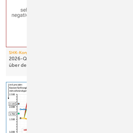
SHK-Konjunkturbarometer
2026-Q1: SHK-Geschäftsklima stagniert knapp
über der
Null