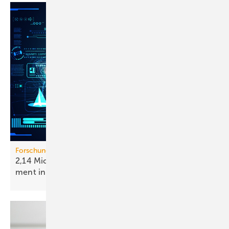
Forschungsprojekt HIP-EMIL
2,14 Mio. Euro für intel­li­gen­tes Ener­gie­ma­nage­
ment in
Gebäuden