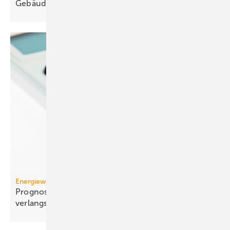
Ge­bäu­de­ver­wal­tung
Energiewende
Prognose: Dekarbonisierung hat sich 2025 stark
verlangsamt