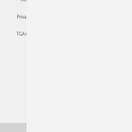
Privacy Manager
RSS-Feed
TGA+E abonnieren
TGA+E-WissensCheck
Veranstaltungen / Webinare
© 2026 TGA+E Fachplaner