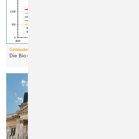
Gebäudemodernisierungsgesetz
Die Bio-Treppe im GModG ist ein
Scheinzwerg