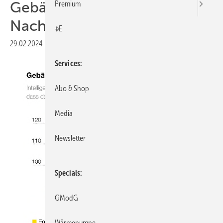
Gebäudebereich zu mehr
Premium
Nachhaltigkeit
+E
29.02.2024
|
Druckvorschau
Services
Abo & Shop
Media
Newsletter
Specials
GModG
Wärmepumpe