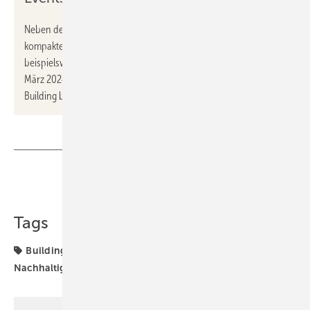
Neben den Bühnen bieten ganz- und mehrtägige Events
kompakte Einblicke in spezifische Themenbereiche wie
beispielsweise der Kongress Energiewendebauen am 6. und 7.
März 2024. Alle Infos zum kompletten Programm der Light +
Building bietet der
Eventkalender
.
Teilen
Link kopieren
Tags
Building
Gebäudesektor
Light + Building
Nachhaltigkeit