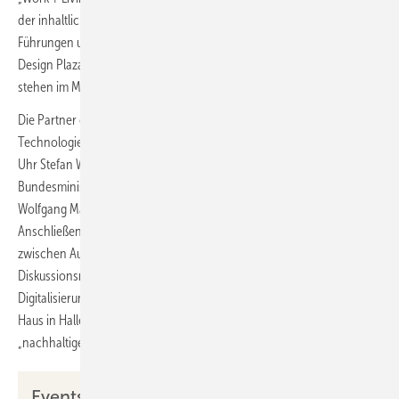
der inhaltliche Leitfaden für die begleitenden Events. Vorträge,
Führungen und Preisverleihungen finden im Lichtbereich auf der
Design Plaza in Halle 3.1 B50 statt. Themen der Gebäudetechnik
stehen im Mittelpunkt der Building Plaza in Halle 9.0 D60.
Die Partner der Light + Building sind ebenfalls vor Ort. Im ZVEI-
Technologieforum in Halle 12.1 D86 eröffnen am 3. März 2024 um 13
Uhr Stefan Wenzel, Parlamentarischer Staatssekretär beim
Bundesministerium für Wirtschaft und Klimaschutz gemeinsam mit
Wolfgang Marzin die Weltleitmesse für Licht und Gebäudetechnik.
Anschließend ist das Forum Treffpunkt für den fachlichen Austausch
zwischen Ausstellenden und Besuchenden. Die Vorträge und
Diskussionsrunden legen den Fokus auf die Elektrifizierung und
Digitalisierung des Gebäudesektors. Der ZVEH ist ebenfalls mit dem E-
Haus in Halle 11.0 C07/D07 präsent. Im Mittelpunkt stehen dort
„nachhaltige Energieversorgung“ und „Smart Health“. ■
Events