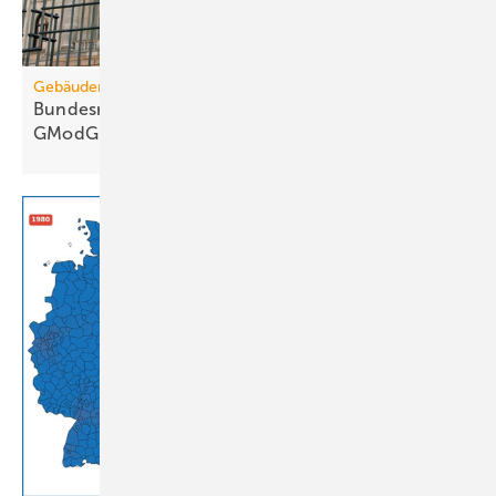
Gebäudemodernisierungsgesetz
Bundesrats­aus­schüsse: 67 Kritik­punkte zum
GModG-Entwurf