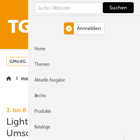
Springe
Springe
Springe
Search
auf
auf
auf
Hauptinhalt
Hauptmenü
SiteSearch
MENÜ
Home
GModG
Wärmepumpe
Heizungsförderung
Energ
Themen
Meldungen
Aktuelle Ausgabe
Archiv
3. bis 8. März 2024, Messe Frankfurt
Produkte
Light + Building:
Kataloge
Umschwung im